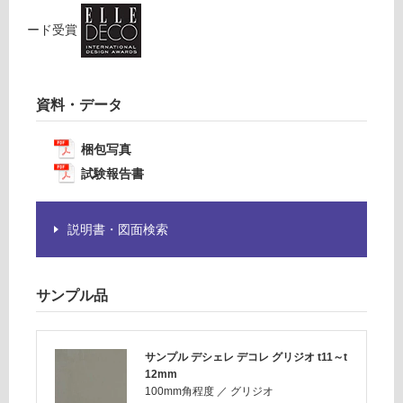
賃
が
ード
受賞
合
必
計
要
:
※
¥1,
商
資料・データ
14
品
0/
仕
ケ
梱包写真
様
ー
試験報告書
欄
ス
を
ご
説明書・図面検索
確
認
く
だ
サンプル品
さ
い
サンプル デシェレ デコレ グリジオ t11～t
対
12mm
応
100mm角程度
／
グリジオ
し