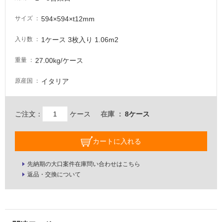
意
が
594×594×t12mm
サイズ
必
要
1ケース 3枚入り 1.06m2
入り数
適
27.00kg/ケース
重量
し
て
イタリア
原産国
い
な
い
ご注文：
ケース
在庫
8ケース
屋
カートに入れる
内
壁・
先納期の大口案件在庫問い合わせはこちら
屋
返品・交換について
外
壁・
浴