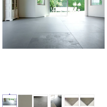
ム
修理お問い合わせ
クレーム公開
自分らしい家づくり
最高のリノベ会社が
みつ
照明
ペット用品
横浜スマート
ショールー
SUVACO
かる
リノベりす
ム
ウェルビーみのお
HDC
説明書・図面検索
水まわり
3年保証
BOX
内装用建材
パネル・壁材
タ
お役立ち情報
住まいの
スタイリング
ロートアイアン
天然石・石材
アイデア
イ
ミラタップ
チャンネル
メンテナンス・
施工材
新商品
ル
オンライン相談
屋
内
床・
屋
外
床・
浴
室