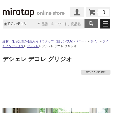
カート
マイページ
商品カテゴリ
建材・住宅設備の通販ならミラタップ（旧サンワカンパニー）
タイル
タイ
ルインデックス
デシェレ
デシェレ デコレ グリジオ
施工事例
洗面所・水回り
タイル
デシェレ デコレ グリジオ
ショールーム
施工事例
法人案件納入事例
キッチン
浴室（風呂・
バスルー
ム）・
トイレ
ショールームの
ご案内
東京
ショールーム
お気に入りに登録
ミラタップ
のあるくらし
お客様訪問
インタビュー
ドア（扉）・
建具・玄関
サポート
扉
エクステリア
（外構）
大阪
ショールーム
仙台
ショールーム
店舗・施設事例
その他サービス
ご利用ガイド
初めての方へ
ウッドデッキ
フローリング・
床材
名古屋
ショールーム
京都
ショールーム
ミラタップと
創る家
工事会社紹介
Coziコンシ
よくある質問
お問い合わせ
ASOLIE
ェルジュ
収納
インテリア・
家具
福岡
ショールーム
札幌スマート
ショールー