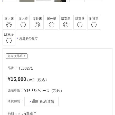
床・
駐
車
屋内床
屋内壁
屋外床
屋外壁
浴室床
浴室壁
耐凍害
場
非
駐車場
常
用途表の見方
に
適
し
完売次第終了
て
い
TL33271
品番
る
¥15,900
適
/ m2（税込）
し
て
¥16,854/ケース（税込）
発注単価
い
る
配送運賃
運賃種別
が
注
2～8営業日
納期