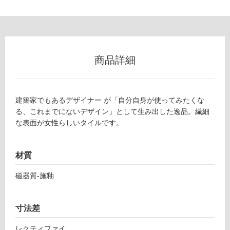
フ
商品詳細
ロ
ー
建築家でもあるデザイナー が「自分自身が使ってみたくな
る、これまでにないデザイン」として生み出した逸品。繊細
リ
な表面が女性らしいタイルです。
ン
材質
グ
磁器質-施釉
土足・遮
T
寸法差
音・床暖
L
3
対
レクティファイ