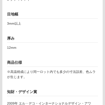
3
応
2
し
7
て
目地幅
1
い
デ
3mm以上
る
シ
対
ェ
応
厚み
レ
し
デ
て
12mm
コ
い
レ
る
グ
商品仕様
が
リ
制
ジ
※高温焼成により同一ロット内でも多少の寸法誤差、色ムラ
限
オ
が生じます。
あ
り
運賃表
の
F
知財・デザイン賞
為
注
運
2009
年
エル・デコ・インターナショナルデザイン・アワ
意