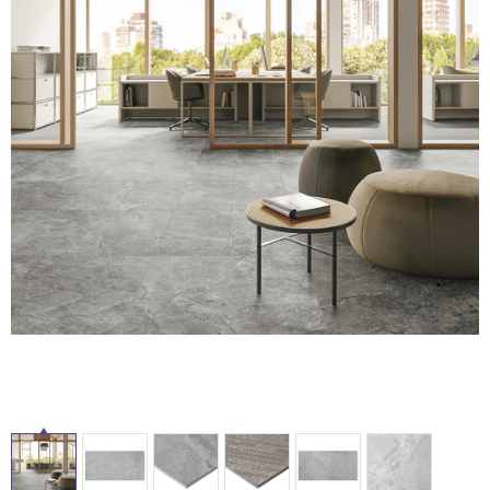
ム
修理お問い合わせ
クレーム公開
自分らしい家づくり
最高のリノベ会社が
みつ
照明
ペット用品
横浜スマート
ショールー
SUVACO
かる
リノベりす
ム
ウェルビーみのお
HDC
説明書・図面検索
水まわり
3年保証
BOX
内装用建材
パネル・壁材
タ
お役立ち情報
住まいの
スタイリング
ロートアイアン
天然石・石材
アイデア
イ
ミラタップ
チャンネル
メンテナンス・
施工材
新商品
オンライン相談
ル
屋
内
床・
屋
外
床・
浴
室