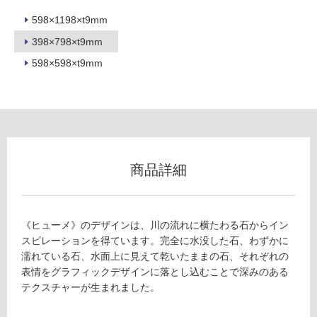
可
598×1198×t9mm
398×798×t9mm
598×598×t9mm
フ
ロ
ー
商品詳細
リ
ン
《ヒューメ》のデザインは、川の流れに横たわる石からイン
グ
スピレーションを得ています。完全に水没した石、わずかに
濡れている石、水面上に見えて乾いたままの石、それぞれの
T
表情をグラフィックデザインに落とし込むことで深みのある
土足・遮
L
テクスチャーが生まれました。
音・床暖
4