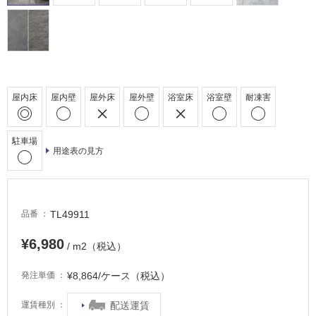
床・
駐
車
場
非
屋内床
屋内壁
屋外床
屋外壁
浴室床
浴室壁
耐凍害
常
に
適
駐車場
用途表の見方
し
て
い
る
TL49911
品番
適
し
¥6,980
/ m2（税込）
て
い
¥8,864/ケース（税込）
発注単価
る
が
配送運賃
運賃種別