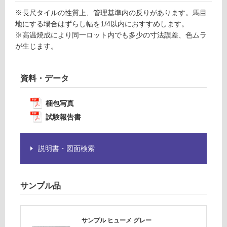
意
運
※長尺タイルの性質上、管理基準内の反りがあります。馬目
が
賃
地にする場合はずらし幅を1/4以内におすすめします。
必
合
※高温焼成により同一ロット内でも多少の寸法誤差、色ムラ
要
計
が生じます。
※
:
商
¥1,
品
資料・データ
14
仕
0/
様
ケ
梱包写真
欄
ー
を
試験報告書
ス
ご
確
説明書・図面検索
認
く
だ
さ
サンプル品
い
対
サンプル ヒューメ グレー
応