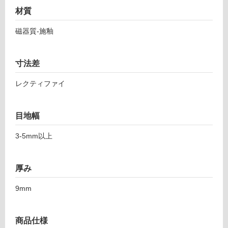
9
対
材質
9
応
1
し
磁器質-施釉
1
て
ヒ
い
ュ
る
寸法差
ー
対
メ
レクティファイ
応
3
し
9
て
8-
目地幅
い
7
る
9
3-5mm以上
が
8
制
グ
限
厚み
レ
あ
ー
り
9mm
の
運賃表
為
F
商品仕様
注