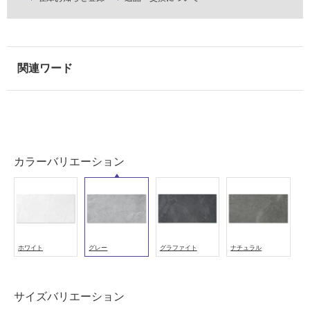
室
壁
使
用
可
能
使
用
可
カラーバリエーション
能
(寒
冷
地
以
外)
ホワイト
グレー
グラファイト
ナチュラル
使
用
サイズバリエーション
不