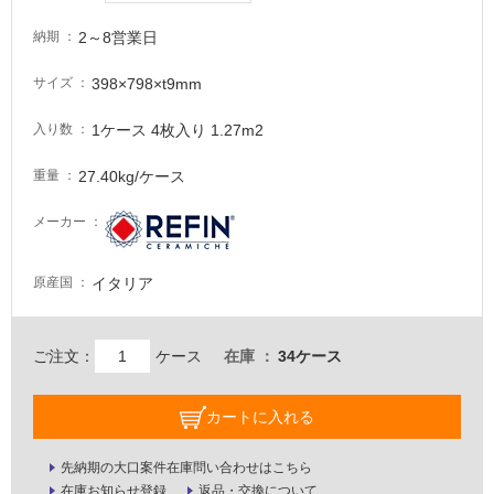
注
意
2～8営業日
納期
が
必
398×798×t9mm
サイズ
要
1ケース 4枚入り 1.27m2
入り数
適
し
27.40kg/ケース
重量
て
い
メーカー
な
い
イタリア
原産国
屋
内
ご注文：
ケース
在庫
34ケース
壁・
屋
カートに入れる
外
壁・
先納期の大口案件在庫問い合わせはこちら
浴
在庫お知らせ登録
返品・交換について