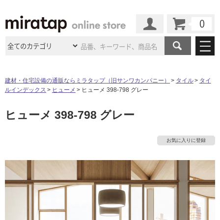
カート
マイページ
商品カテゴリ
建材・住宅設備の通販ならミラタップ（旧サンワカンパニー）
タイル
タイ
ルインデックス
ヒューメ
ヒューメ 398-798 グレー
施工事例
洗面所・水回り
タイル
ヒューメ 398-798 グレー
ショールーム
施工事例
法人案件納入事例
キッチン
浴室（風呂・
バスルー
ム）・
トイレ
ショールームの
ご案内
東京
ショールーム
お気に入りに登録
ミラタップ
のあるくらし
お客様訪問
インタビュー
ドア（扉）・
建具・玄関
サポート
扉
エクステリア
（外構）
大阪
ショールーム
仙台
ショールーム
店舗・施設事例
その他サービス
ご利用ガイド
初めての方へ
ウッドデッキ
フローリング・
床材
名古屋
ショールーム
京都
ショールーム
ミラタップと
創る家
工事会社紹介
Coziコンシ
よくある質問
お問い合わせ
ASOLIE
ェルジュ
収納
インテリア・
家具
福岡
ショールーム
札幌スマート
ショールー