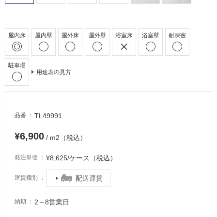
駐
車
場
屋内床
屋内壁
屋外床
屋外壁
浴室床
浴室壁
耐凍害
非
常
駐車場
に
用途表の見方
適
し
て
い
TL49991
品番
る
¥6,900
適
/ m2（税込）
し
¥8,625/ケース（税込）
発注単価
て
い
配送運賃
運賃種別
る
が
注
2～8営業日
納期
意