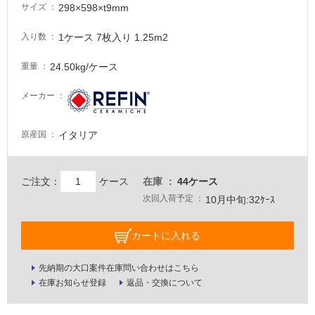
298×598×t9mm
が
サイズ
必
1ケース 7枚入り 1.25m2
入り数
要
適
24.50kg/ケース
重量
し
て
メーカー
い
な
イタリア
原産国
い
屋
ご注文：
ケース
在庫
44ケース
内
次回入荷予定
10月中旬:32ｹｰｽ
壁・
屋
カートに入れる
外
壁・
先納期の大口案件在庫問い合わせはこちら
在庫お知らせ登録
返品・交換について
浴
室