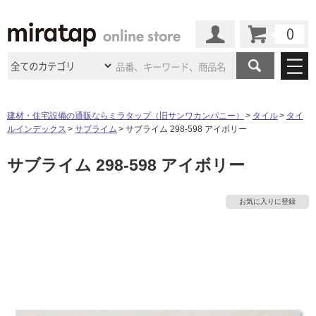
カート
マイページ
商品カテゴリ
建材・住宅設備の通販ならミラタップ（旧サンワカンパニー）
タイル
タイ
ルインデックス
サブライム
サブライム 298-598 アイボリー
施工事例
洗面所・水回り
タイル
サブライム 298-598 アイボリー
ショールーム
施工事例
法人案件納入事例
キッチン
浴室（風呂・
バスルー
ム）・
トイレ
ショールームの
ご案内
東京
ショールーム
お気に入りに登録
ミラタップ
のあるくらし
お客様訪問
インタビュー
ドア（扉）・
建具・玄関
サポート
扉
エクステリア
（外構）
大阪
ショールーム
仙台
ショールーム
店舗・施設事例
その他サービス
ご利用ガイド
初めての方へ
ウッドデッキ
フローリング・
床材
名古屋
ショールーム
京都
ショールーム
ミラタップと
創る家
工事会社紹介
Coziコンシ
よくある質問
お問い合わせ
ASOLIE
ェルジュ
収納
インテリア・
家具
福岡
ショールーム
札幌スマート
ショールー