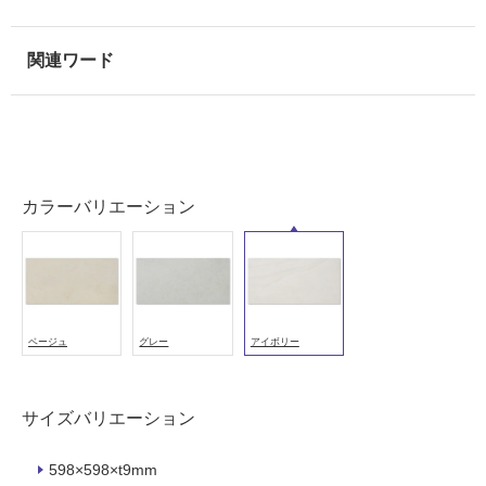
壁
使
用
可
能
使
用
可
カラーバリエーション
能
(寒
冷
地
以
ベージュ
グレー
アイボリー
外)
使
用
サイズバリエーション
不
可
598×598×t9mm