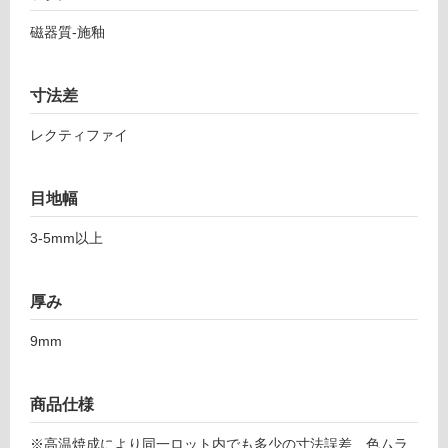
し
サ
磁器質-施釉
て
ブ
い
ラ
る
イ
寸法差
ム
対
2
応
レクティファイ
9
し
8-
て
5
目地幅
い
9
る
3-5mm以上
8
が
ア
制
イ
限
厚み
ボ
あ
リ
り
9mm
ー
の
為
運賃表
注
商品仕様
F
意
が
※高温焼成により同一ロット内でも多少の寸法誤差、色ムラ