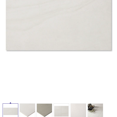
ム
修理お問い合わせ
クレーム公開
自分らしい家づくり
最高のリノベ会社が
みつ
照明
ペット用品
横浜スマート
ショールー
SUVACO
かる
リノベりす
ム
ウェルビーみのお
HDC
説明書・図面検索
水まわり
3年保証
タ
BOX
内装用建材
パネル・壁材
イ
お役立ち情報
住まいの
スタイリング
ロートアイアン
天然石・石材
アイデア
ル
ミラタップ
チャンネル
メンテナンス・
施工材
新商品
オンライン相談
屋
内
床・
屋
外
床・
浴
室
床・