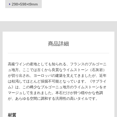
298×598×t9mm
フ
ロ
ー
商品詳細
リ
高級ワインの産地としても知られる、フランスのブルゴーニ
ン
ュ地方。ここでは古くから良質なライムストーン（石灰岩）
が切り出され、ヨーロッパの建築を支えてきましたが、近年
グ
は枯渇してほとんど採掘不可能となっています。《サブライ
T
ム》は、この稀少なブルゴーニュ地方のライムストーンをオ
L
マージュして生まれました。本石だけが持つ穏やかな色調
土足・遮
4
が、あらゆる空間に調和する汎用性の高いタイルです。
9
音・床暖
9
対
9
材質
応
1