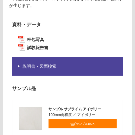
必
が生じます。
運
要
賃
※
合
資料・データ
商
計
品
:
仕
梱包写真
¥1,
様
14
試験報告書
欄
0/
を
ケ
ご
ー
説明書・図面検索
確
ス
認
く
サンプル品
だ
さ
い
サンプル サブライム アイボリー
対
100mm角程度
／
アイボリー
応
サンプルBOX
し
て