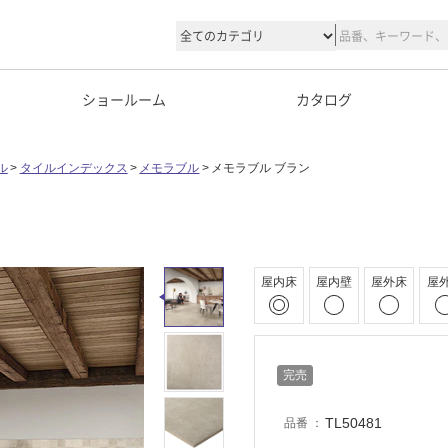
ショールーム
カタログ
ル
タイルインデックス
メモラブル
メモラブル ブラン
屋内床
屋内壁
屋外床
屋
完売
TL50481
品番