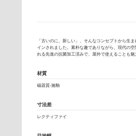
の
必
為
要
注
適
意
し
が
て
必
い
「古いのに、新しい」、そんなコンセプトから生ま
要
な
インされました。素朴な趣でありながら、現代の空
※
い
れる先進の抗菌加工済みで、屋外で使えることも魅
商
屋内壁・屋外
品
壁・浴室壁
仕
材質
様
使用可
欄
能
磁器質-施釉
を
ご
使用可
確
寸法差
能
認
(寒冷地
く
レクティファイ
以外)
だ
さ
使用不
目地幅