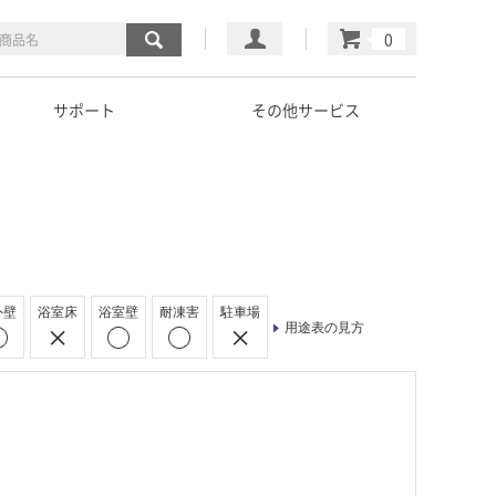
マイページ
カート
サポート
その他サービス
外壁
浴室床
浴室壁
耐凍害
駐車場
用途表の見方