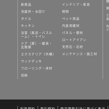
新商品
インテリア・家具
洗面所・水回り
照明
タイル
ペット用品
キッチン
内装用建材
浴室（風呂・バスル
パネル・壁材
ーム）・トイレ
ロートアイアン
ドア（扉）・建具・
天然石・石材
玄関扉
メンテナンス・施工材
エクステリア（外構）
ウッドデッキ
フローリング・床材
収納
利用規約
取引規約
特定商取引法に基づく表示