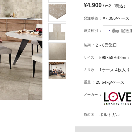
¥4,900
/ m2（税込）
¥7,056/ケー
発注単価
配送
運賃種別
2～8営業日
納期
599×599×t8mm
サイズ
1ケース 4枚入り 1
入り数
25.64kg/ケース
重量
メーカー
ポルトガル
原産国