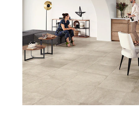
タイル
フローリ
ング
屋内床・
屋外床・