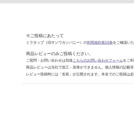
ラ
ン
運賃表
F
※ご投稿にあたって
運
ミラタップ（旧サンワカンパニー）の
利用規約第10条
をご確認い
賃
商品レビューのみご投稿ください。
合
ご質問・お問い合わせは別途
こちらのお問い合わせフォーム
をご利
計
商品レビューは当社で加工・加筆ができません。個人情報の記載等
:
レビュー投稿時には「名前」が公開されます。本名でのご投稿は必
¥1,
14
0/
ケ
ー
ス