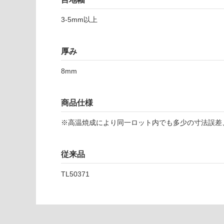
い
可
対
3-5mm以上
応
し
て
厚み
い
な
8mm
T
い
L
商品仕様
5
0
※高温焼成により同一ロット内でも多少の寸法誤差
4
8
1
従来品
メ
モ
TL50371
ラ
ブ
ル
ブ