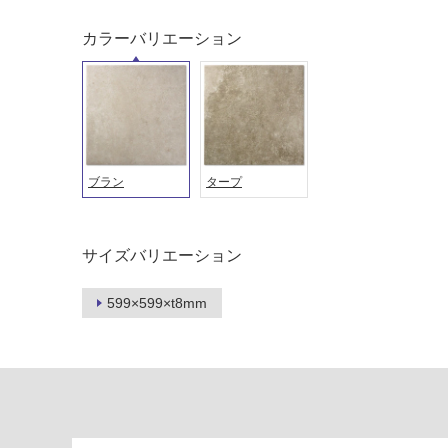
土足・遮
浴室床・
音・床暖
カラーバリエーション
駐車場
対
非
応
常
し
に
て
適
い
し
る
ブラン
タープ
て
い
対
る
応
サイズバリエーション
し
適
て
し
い
599×599×t8mm
て
る
い
が
る
制
が
限
注
あ
意
り
が