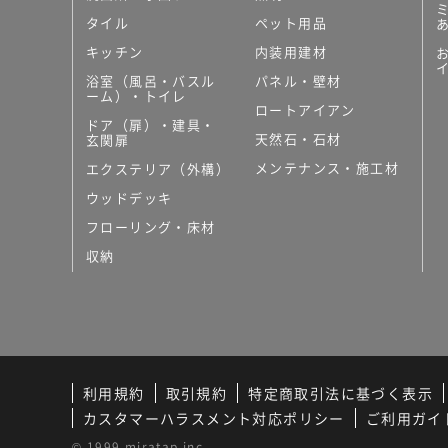
タイル
ペット用品
キッチン
内装用建材
浴室（風呂・バスル
パネル・壁材
ーム）・トイレ
ロートアイアン
ドア（扉）・建具・
天然石・石材
玄関扉
メンテナンス・施工材
エクステリア（外構）
ウッドデッキ
フローリング・床材
収納
利用規約
取引規約
特定商取引法に基づく表示
カスタマーハラスメント対応ポリシー
ご利用ガイ
© 1999 miratap inc.