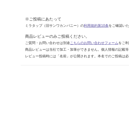
9
8
※ご投稿にあたって
運賃表
ミラタップ（旧サンワカンパニー）の
利用規約第10条
をご確認い
F
商品レビューのみご投稿ください。
ご質問・お問い合わせは別途
こちらのお問い合わせフォーム
をご利
運
商品レビューは当社で加工・加筆ができません。個人情報の記載等
賃
レビュー投稿時には「名前」が公開されます。本名でのご投稿は必
合
計
:
¥1,
14
0/
ケ
ー
ス