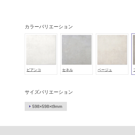
音・床暖
駐車場
対
非
応
常
カラーバリエーション
し
に
て
適
い
し
る
て
い
対
る
応
し
ビアンコ
セネル
ベージュ
適
て
し
い
て
る
い
サイズバリエーション
が
る
制
が
598×598×t9mm
限
注
あ
意
り
が
の
必