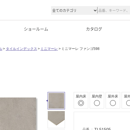
ショールーム
カタログ
ル
タイルインデックス
ミニマーレ
ミニマーレ ファンゴ598
屋内床
屋内壁
屋外床
屋
TL51505
品番