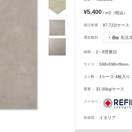
¥5,400
/ m2（税込）
¥7,722/ケー
発注単価
配送
運賃種別
2～8営業日
納期
598×598×t9mm
サイズ
1ケース 4枚入り 1
入り数
32.00kg/ケース
重量
メーカー
イタリア
原産国