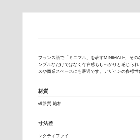
為
要
注
適
意
し
が
て
必
い
要
な
※
い
商
屋内壁・屋外
品
フランス語で「ミニマル」を表すMINIMALE。
壁・浴室壁
仕
ンプルなだけではなく存在感もしっかりと感じられ
様
スや商業スペースにも最適です。デザインの多様性
使用可
欄
能
を
ご
材質
使用可
確
磁器質-施釉
能
認
(寒冷地
く
以外)
だ
寸法差
さ
使用不
い
可
レクティファイ