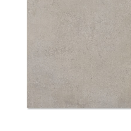
タイル
フローリ
ング
屋内床・
屋外床・
土足・遮
浴室床・