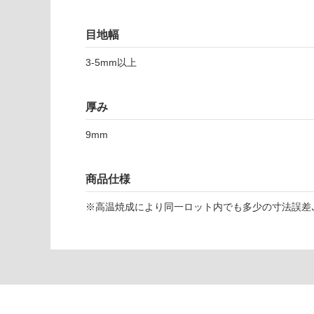
対
応
目地幅
し
て
3-5mm以上
T
い
L
な
5
い
厚み
1
5
9mm
0
5
ミ
商品仕様
ニ
マ
※高温焼成により同一ロット内でも多少の寸法誤差､
ー
レ
フ
ァ
ン
ゴ
5