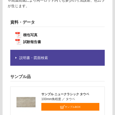
※高温焼成により同一ロット内でも多少の寸法誤差、色ムラ
必
が生じます。
運
要
賃
※
合
商
資料・データ
計
品
:
仕
梱包写真
¥1,
様
試験報告書
14
欄
0/
を
ケ
ご
説明書・図面検索
ー
確
ス
認
く
サンプル品
だ
さ
い
サンプル ニュークラシック タウペ
対
100mm角程度
／
タウペ
応
サンプルBOX
し
て