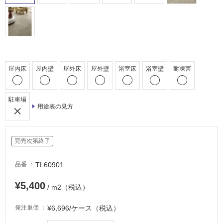
駐
車
場
非
常
屋内床
屋内壁
屋外床
屋外壁
浴室床
浴室壁
耐凍害
に
適
し
駐車場
て
用途表の見方
い
る
完売次第終了
適
し
て
TL60901
品番
い
¥5,400
る
/ m2（税込）
が
¥6,696/ケース（税込）
注
発注単価
意