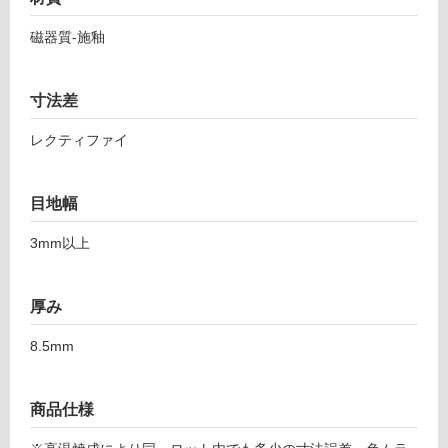
ニ
し
ュ
磁器質-施釉
て
ー
い
ク
る
ラ
寸法差
対
シ
応
レクティファイ
ッ
し
ク
て
2
い
目地幅
9
る
7-
3mm以上
が
5
制
9
限
7
厚み
あ
タ
り
ウ
8.5mm
の
ペ
為
注
運賃表
商品仕様
意
F
が