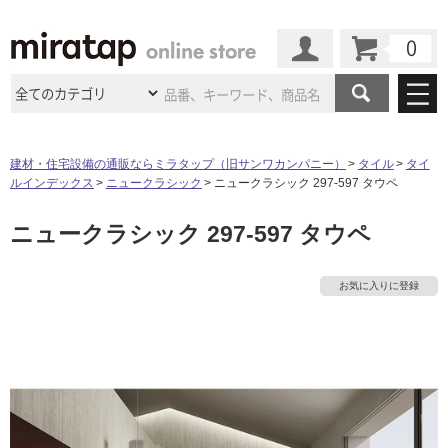
カート
マイページ
商品カテゴリ
建材・住宅設備の通販ならミラタップ（旧サンワカンパニー）
タイル
タイ
ルインデックス
ニュークラシック
ニュークラシック 297-597 タウペ
施工事例
洗面所・水回り
タイル
ニュークラシック 297-597 タウペ
ショールーム
施工事例
法人案件納入事例
キッチン
浴室（風呂・
バスルー
ム）・
トイレ
ショールームの
ご案内
東京
ショールーム
お気に入りに登録
ミラタップ
のあるくらし
お客様訪問
インタビュー
ドア（扉）・
建具・玄関
サポート
扉
エクステリア
（外構）
大阪
ショールーム
仙台
ショールーム
店舗・施設事例
その他サービス
ご利用ガイド
初めての方へ
ウッドデッキ
フローリング・
床材
名古屋
ショールーム
京都
ショールーム
ミラタップと
創る家
工事会社紹介
Coziコンシ
よくある質問
お問い合わせ
ASOLIE
ェルジュ
収納
インテリア・
家具
福岡
ショールーム
札幌スマート
ショールー