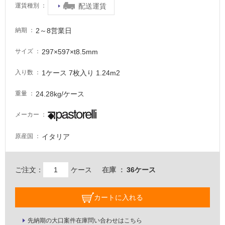
配送運賃
運賃種別
が
必
要
2～8営業日
納期
適
297×597×t8.5mm
サイズ
し
て
1ケース 7枚入り 1.24m2
入り数
い
な
24.28kg/ケース
重量
い
メーカー
屋
イタリア
原産国
内
壁・
屋
ご注文：
ケース
在庫
36ケース
外
壁・
カートに入れる
浴
室
先納期の大口案件在庫問い合わせはこちら