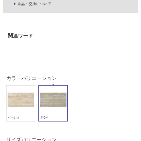
壁
返品・交換について
使
用
可
能
使
用
可
能
(寒
カラーバリエーション
冷
地
以
外)
使
ベージュ
タウペ
用
不
可
サイズバリエーション