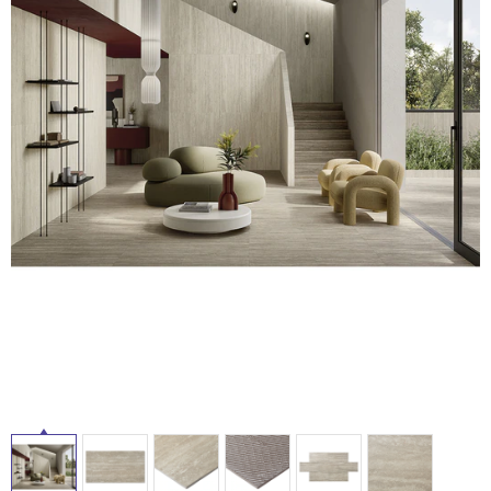
ム
修理お問い合わせ
クレーム公開
自分らしい家づくり
最高のリノベ会社が
みつ
照明
ペット用品
横浜スマート
ショールー
SUVACO
かる
リノベりす
ム
ウェルビーみのお
HDC
説明書・図面検索
水まわり
3年保証
タ
BOX
内装用建材
パネル・壁材
お役立ち情報
住まいの
スタイリング
イ
ロートアイアン
天然石・石材
アイデア
ル
ミラタップ
チャンネル
メンテナンス・
施工材
新商品
オンライン相談
屋
内
床・
屋
外
床・
浴
室
床・