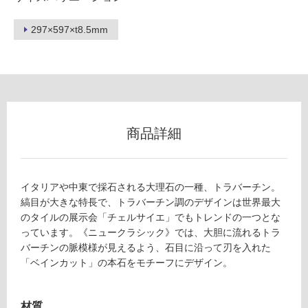
297×597×t8.5mm
フ
ロ
ー
商品詳細
リ
ン
イタリアや中東で採石される大理石の一種、トラバーチン。
縞目が大きな特長で、トラバーチン調のデザインは世界最大
グ
T
のタイルの展示会「チェルサイエ」でもトレンドの一つとな
L
っています。《ニュークラシック》では、大胆に流れるトラ
6
土足・遮
バーチンの脈模様が見えるよう、石目に沿って刃を入れた
0
「ベインカット」の本石をモチーフにデザイン。
音・床暖
9
0
対
1
応
材質