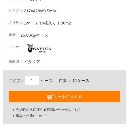
が
注
217×428×t9.5mm
サイズ
意
が
1ケース 14枚入り 1.30m2
入り数
必
25.00kg/ケース
重量
要
適
メーカー
し
て
イタリア
原産国
い
な
い
ご注文：
ケース
在庫
11ケース
屋
カートに入れる
内
壁・
先納期の大口案件在庫問い合わせはこちら
屋
返品・交換について
外