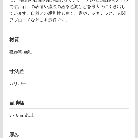
6
音・床暖
です。石目の表情や濃淡のある色調などを最大限に引き出し
6
対
ています。自然との親和性も良く、庭やデッキテラス、玄関
9
応
アプローチなどにも最適です。
3
し
1
て
シ
い
材質
ン
る
ト
磁器質-施釉
ラ
対
ア
応
イ
し
寸法差
ロ
て
ン
い
カリバー
2
る
1
が
7-
目地幅
制
4
限
3～5mm以上
2
あ
8
り
の
厚み
運賃表
為