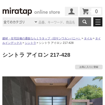
カート
マイページ
商品カテゴリ
建材・住宅設備の通販ならミラタップ（旧サンワカンパニー）
タイル
タイ
ルインデックス
シントラ
シントラ アイロン 217-428
施工事例
洗面所・水回り
タイル
シントラ アイロン 217-428
ショールーム
施工事例
法人案件納入事例
キッチン
浴室（風呂・
バスルー
ム）・
トイレ
ショールームの
ご案内
東京
ショールーム
お気に入りに登録
ミラタップ
のあるくらし
お客様訪問
インタビュー
ドア（扉）・
建具・玄関
サポート
扉
エクステリア
（外構）
大阪
ショールーム
仙台
ショールーム
店舗・施設事例
その他サービス
ご利用ガイド
初めての方へ
ウッドデッキ
フローリング・
床材
名古屋
ショールーム
京都
ショールーム
ミラタップと
創る家
工事会社紹介
Coziコンシ
よくある質問
お問い合わせ
ASOLIE
ェルジュ
収納
インテリア・
家具
福岡
ショールーム
札幌スマート
ショールー