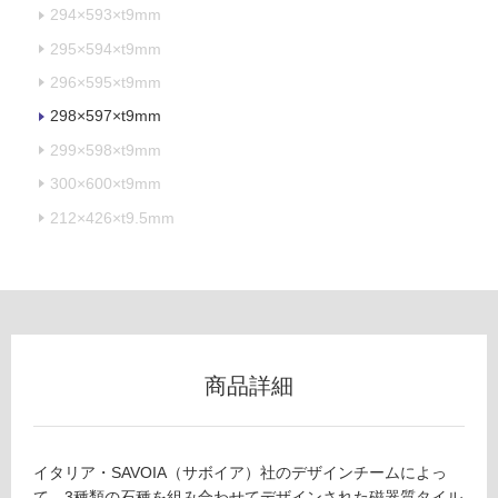
294×593×t9mm
不
可
295×594×t9mm
296×595×t9mm
298×597×t9mm
フ
299×598×t9mm
300×600×t9mm
ロ
212×426×t9.5mm
ー
リ
ン
商品詳細
グ
T
土足・遮
イタリア・SAVOIA（サボイア）社のデザインチームによっ
L
て、3種類の石種を組み合わせてデザインされた磁器質タイル