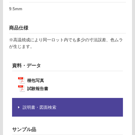
F
注
9.5mm
意
が
運
必
賃
商品仕様
要
合
※
※高温焼成により同一ロット内でも多少の寸法誤差、色ムラ
計
商
が生じます。
:
品
¥1,
仕
14
様
資料・データ
0/
欄
ケ
を
ー
梱包写真
ご
ス
試験報告書
確
認
く
説明書・図面検索
だ
さ
い
サンプル品
対