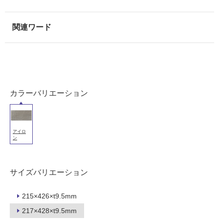
壁・
浴
室
壁
使
用
可
能
カラーバリエーション
使
用
可
アイロ
能
ン
(寒
冷
地
サイズバリエーション
以
外)
215×426×t9.5mm
使
217×428×t9.5mm
用