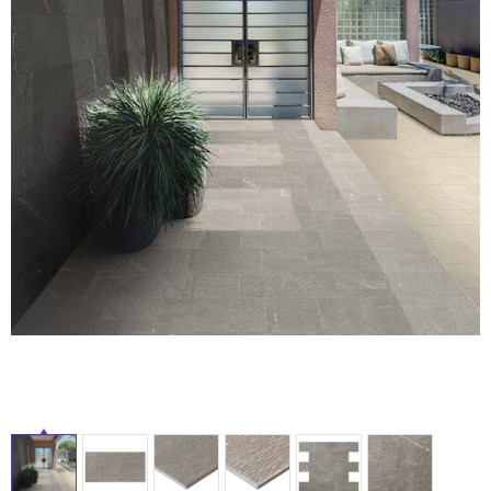
ム
修理お問い合わせ
クレーム公開
自分らしい家づくり
最高のリノベ会社が
みつ
照明
ペット用品
横浜スマート
ショールー
SUVACO
かる
リノベりす
ム
ウェルビーみのお
HDC
説明書・図面検索
水まわり
3年保証
BOX
内装用建材
パネル・壁材
お役立ち情報
住まいの
スタイリング
ロートアイアン
天然石・石材
タ
アイデア
ミラタップ
チャンネル
メンテナンス・
施工材
新商品
イ
オンライン相談
ル
屋
内
床・
屋
外
床・