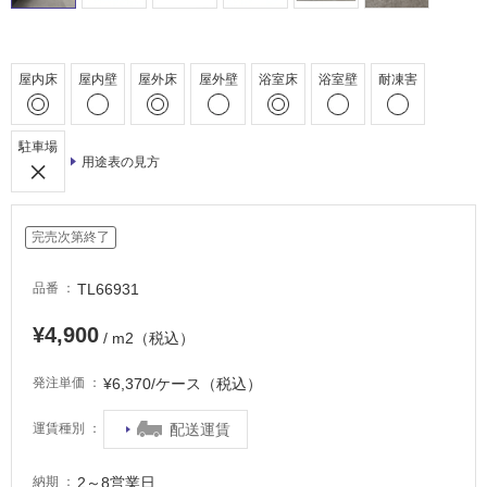
浴
室
床・
屋内床
屋内壁
屋外床
屋外壁
浴室床
浴室壁
耐凍害
駐
車
場
駐車場
用途表の見方
非
常
に
完売次第終了
適
し
TL66931
品番
て
い
¥4,900
/ m2（税込）
る
適
¥6,370/ケース（税込）
発注単価
し
配送運賃
て
運賃種別
い
る
2～8営業日
納期