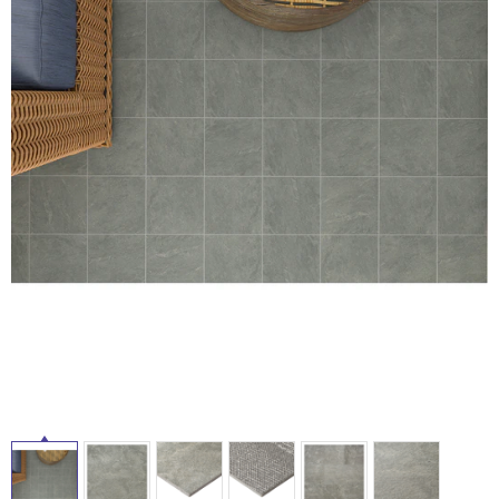
ム
修理お問い合わせ
クレーム公開
自分らしい家づくり
最高のリノベ会社が
みつ
照明
ペット用品
横浜スマート
ショールー
SUVACO
かる
リノベりす
ム
ウェルビーみのお
HDC
説明書・図面検索
水まわり
3年保証
BOX
内装用建材
パネル・壁材
お役立ち情報
住まいの
スタイリング
ロートアイアン
天然石・石材
アイデア
タ
ミラタップ
チャンネル
メンテナンス・
施工材
新商品
オンライン相談
イ
ル
屋
内
床・
屋
外
床・