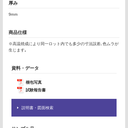
為
厚み
運賃表
注
F
9mm
意
が
運
必
賃
商品仕様
要
合
※
※高温焼成により同一ロット内でも多少の寸法誤差､色ムラが
計
商
生じます｡
:
品
¥1,
仕
14
様
資料・データ
0/
欄
ケ
を
ー
梱包写真
ご
ス
試験報告書
確
認
く
説明書・図面検索
だ
さ
い