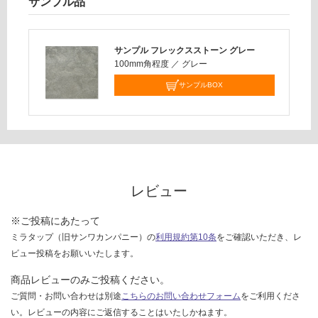
サンプル品
対
応
し
サンプル フレックスストーン グレー
て
100mm角程度
／
グレー
い
な
サンプルBOX
い
レビュー
※ご投稿にあたって
ミラタップ（旧サンワカンパニー）の
利用規約第10条
をご確認いただき、レ
ビュー投稿をお願いいたします。
商品レビューのみご投稿ください。
ご質問・お問い合わせは別途
こちらのお問い合わせフォーム
をご利用くださ
い。レビューの内容にご返信することはいたしかねます。