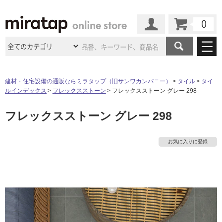
カート
マイページ
商品カテゴリ
建材・住宅設備の通販ならミラタップ（旧サンワカンパニー）
タイル
タイ
ルインデックス
フレックスストーン
フレックスストーン グレー 298
施工事例
洗面所・水回り
タイル
フレックスストーン グレー 298
ショールーム
施工事例
法人案件納入事例
キッチン
浴室（風呂・
バスルー
ム）・
トイレ
ショールームの
ご案内
東京
ショールーム
お気に入りに登録
ミラタップ
のあるくらし
お客様訪問
インタビュー
ドア（扉）・
建具・玄関
サポート
扉
エクステリア
（外構）
大阪
ショールーム
仙台
ショールーム
店舗・施設事例
その他サービス
ご利用ガイド
初めての方へ
ウッドデッキ
フローリング・
床材
名古屋
ショールーム
京都
ショールーム
ミラタップと
創る家
工事会社紹介
Coziコンシ
よくある質問
お問い合わせ
ASOLIE
ェルジュ
収納
インテリア・
家具
福岡
ショールーム
札幌スマート
ショールー