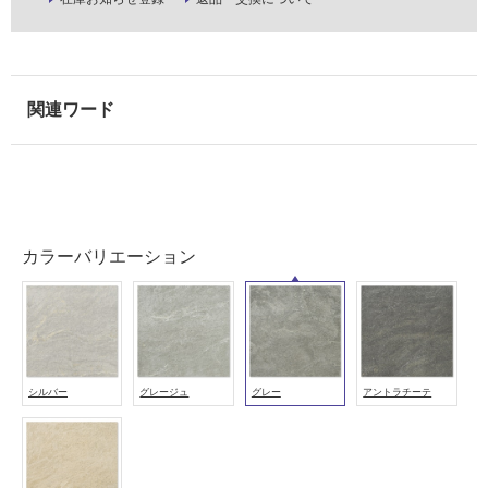
壁・
浴
室
壁
使
用
可
能
使
カラーバリエーション
用
可
能
(寒
冷
地
シルバー
グレージュ
グレー
アントラチーテ
以
外)
使