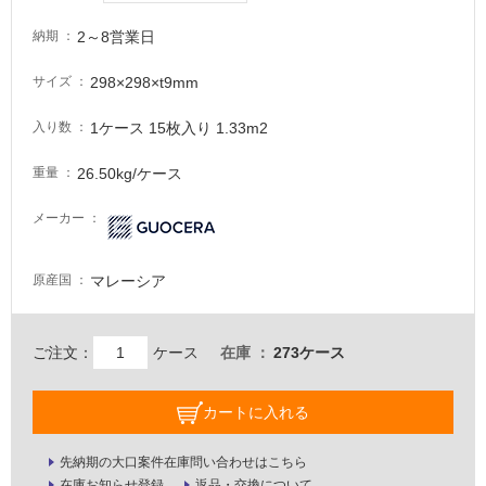
る
が
2～8営業日
納期
注
意
298×298×t9mm
サイズ
が
必
1ケース 15枚入り 1.33m2
入り数
要
26.50kg/ケース
重量
適
し
メーカー
て
い
な
マレーシア
原産国
い
ご注文：
ケース
在庫
273ケース
屋
内
壁・
カートに入れる
屋
先納期の大口案件在庫問い合わせはこちら
外
在庫お知らせ登録
返品・交換について