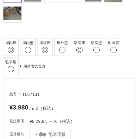
浴
室
床・
駐
車
屋内床
屋内壁
屋外床
屋外壁
浴室床
浴室壁
耐凍害
場
非
常
駐車場
用途表の見方
に
適
し
て
TL67131
品番
い
る
¥3,980
/ m2（税込）
適
し
¥5,293/ケース（税込）
発注単価
て
い
配送運賃
運賃種別