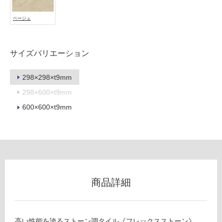
用
不
ベージュ
可
サイズバリエーション
フ
298×298×t9mm
ロ
298×600×t9mm
600×600×t9mm
ー
リ
ン
商品詳細
グ
T
L
土足・遮
高い性能を誇るストーン調タイル《フレックスストーン》。
6