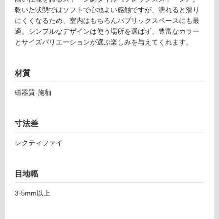
音・床暖
乾いた状態ではソフトで心地よい感触ですが、濡れると滑り
7
にくくなるため、室内はもちろんパブリックスペースにも最
1
対
適。シンプルなデザインは使う場所を選ばず、豊富なカラー
3
応
とサイズバリエーションが選ぶ楽しみを与えてくれます。
1
し
フ
て
レ
い
材質
ッ
る
ク
磁器質-施釉
対
ス
応
ス
し
ト
寸法差
て
ー
い
ン
レクティファイ
る
グ
が
レ
制
ー
目地幅
限
2
あ
3-5mm以上
9
り
8
の