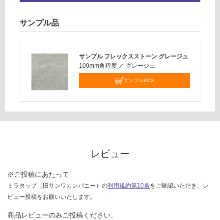
対
サンプル品
応
し
て
サンプル フレックスストーン グレージュ
い
100mm角程度
／
グレージュ
な
い
サンプルBOX
レビュー
※ご投稿にあたって
ミラタップ（旧サンワカンパニー）の
利用規約第10条
をご確認いただき、レ
ビュー投稿をお願いいたします。
商品レビューのみご投稿ください。