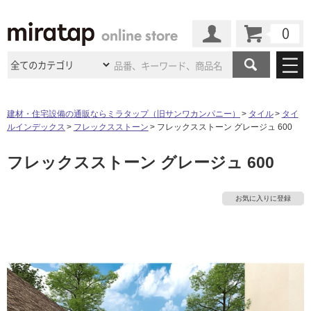
カート
マイページ
商品カテゴリ
建材・住宅設備の通販ならミラタップ（旧サンワカンパニー）
タイル
タイ
ルインデックス
フレックスストーン
フレックスストーン グレージュ 600
施工事例
洗面所・水回り
タイル
フレックスストーン グレージュ 600
ショールーム
施工事例
法人案件納入事例
キッチン
浴室（風呂・
バスルー
ム）・
トイレ
ショールームの
ご案内
東京
ショールーム
お気に入りに登録
ミラタップ
のあるくらし
お客様訪問
インタビュー
ドア（扉）・
建具・玄関
サポート
扉
エクステリア
（外構）
大阪
ショールーム
仙台
ショールーム
店舗・施設事例
その他サービス
ご利用ガイド
初めての方へ
ウッドデッキ
フローリング・
床材
名古屋
ショールーム
京都
ショールーム
ミラタップと
創る家
工事会社紹介
Coziコンシ
よくある質問
お問い合わせ
ASOLIE
ェルジュ
収納
インテリア・
家具
福岡
ショールーム
札幌スマート
ショールー