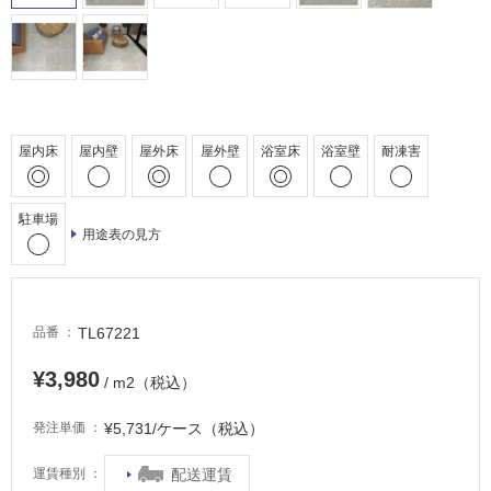
床・
浴
室
床・
駐
車
屋内床
屋内壁
屋外床
屋外壁
浴室床
浴室壁
耐凍害
場
非
駐車場
用途表の見方
常
に
適
し
TL67221
品番
て
い
¥3,980
/ m2（税込）
る
適
¥5,731/ケース（税込）
発注単価
し
て
配送運賃
運賃種別