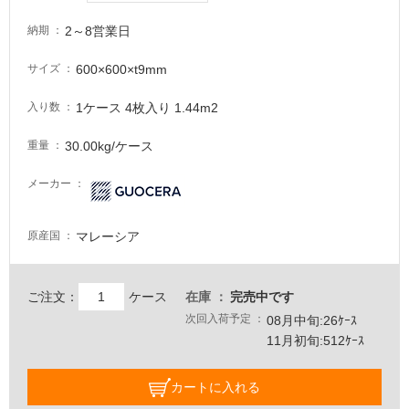
い
る
2～8営業日
納期
が
注
600×600×t9mm
サイズ
意
が
1ケース 4枚入り 1.44m2
入り数
必
要
30.00kg/ケース
重量
適
メーカー
し
て
い
マレーシア
原産国
な
い
ご注文：
ケース
在庫
完売中です
屋
次回入荷予定
08月中旬:26ｹｰｽ
11月初旬:512ｹｰｽ
内
壁・
カートに入れる
屋