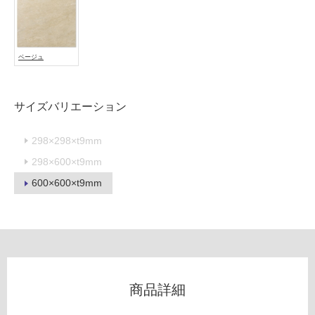
使
用
不
可
ベージュ
サイズバリエーション
フ
298×298×t9mm
ロ
298×600×t9mm
ー
600×600×t9mm
リ
ン
グ
T
商品詳細
L
6