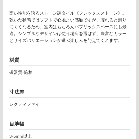
土足・遮
7
音・床暖
高い性能を誇るストーン調タイル《フレックスストーン》。
2
乾いた状態ではソフトで心地よい感触ですが、濡れると滑り
2
対
にくくなるため、室内はもちろんパブリックスペースにも最
1
応
適。シンプルなデザインは使う場所を選ばず、豊富なカラー
フ
し
とサイズバリエーションが選ぶ楽しみを与えてくれます。
レ
て
ッ
い
ク
る
材質
ス
対
ス
磁器質-施釉
応
ト
し
ー
て
ン
寸法差
い
グ
る
レ
レクティファイ
が
ー
制
ジ
限
ュ
目地幅
あ
6
り
3-5mm以上
0