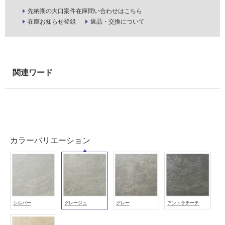
外
先納期の大口案件在庫問い合わせはこちら
壁・
在庫お知らせ登録
返品・交換について
浴
室
壁
使
用
可
能
使
用
カラーバリエーション
可
能
(寒
冷
地
以
シルバー
グレージュ
グレー
アントラチーテ
外)