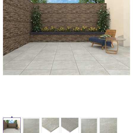
ム
修理お問い合わせ
クレーム公開
自分らしい家づくり
最高のリノベ会社が
みつ
照明
ペット用品
横浜スマート
ショールー
SUVACO
かる
リノベりす
ム
ウェルビーみのお
HDC
説明書・図面検索
水まわり
3年保証
BOX
内装用建材
パネル・壁材
お役立ち情報
住まいの
スタイリング
ロートアイアン
天然石・石材
アイデア
タ
ミラタップ
チャンネル
メンテナンス・
施工材
新商品
オンライン相談
イ
ル
屋
内
床・
屋
外