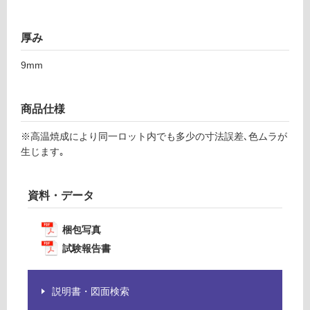
の
0
為
注
厚み
運賃表
意
F
9mm
が
必
運
要
賃
商品仕様
※
合
商
※高温焼成により同一ロット内でも多少の寸法誤差､色ムラが
計
品
生じます｡
:
仕
¥1,
様
14
欄
資料・データ
0/
を
ケ
ご
ー
梱包写真
確
ス
試験報告書
認
く
だ
説明書・図面検索
さ
い