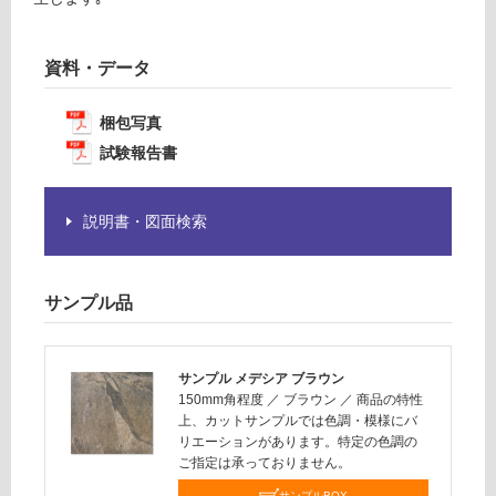
賃
が
合
必
計
要
資料・データ
:
※
¥1,
商
梱包写真
14
品
0/
試験報告書
仕
ケ
様
ー
欄
説明書・図面検索
ス
を
ご
確
サンプル品
認
く
だ
さ
サンプル メデシア ブラウン
い
150mm角程度
／
ブラウン
／
商品の特性
上、カットサンプルでは色調・模様にバ
対
リエーションがあります。特定の色調の
応
ご指定は承っておりません。
し
サンプルBOX