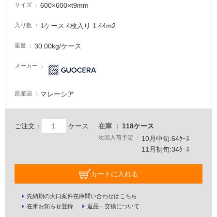
意
600×600×t9mm
サイズ
が
必
1ケース 4枚入り 1.44m2
入り数
要
30.00kg/ケース
重量
適
し
メーカー
て
い
な
マレーシア
原産国
い
ご注文：
ケース
在庫
118ケース
屋
次回入荷予定
10月中旬:64ｹｰｽ
内
11月初旬:34ｹｰｽ
壁・
屋
カートに入れる
外
壁・
先納期の大口案件在庫問い合わせはこちら
浴
在庫お知らせ登録
返品・交換について
室