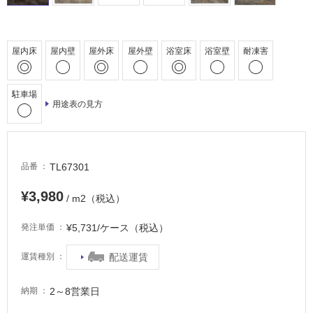
駐
車
屋内床
屋内壁
屋外床
屋外壁
浴室床
浴室壁
耐凍害
場
非
常
駐車場
用途表の見方
に
適
し
て
TL67301
品番
い
る
¥3,980
/ m2（税込）
適
し
¥5,731/ケース（税込）
発注単価
て
い
配送運賃
運賃種別
る
が
2～8営業日
納期
注