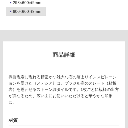
298×600×t9mm
600×600×t9mm
フ
ロ
ー
商品詳細
リ
ン
採掘現場に現れる精密かつ雄大な石の層よりインスピレーシ
ョンを受けた《メデシア》は、ブラジル産のスレート（粘板
岩）を思わせるストーン調タイルです。1枚ごとに模様の出方
グ
が異なるため、広い面にお使いいただけると華やかな印象
に。
土足・遮
T
音・床暖
L
材質
6
対