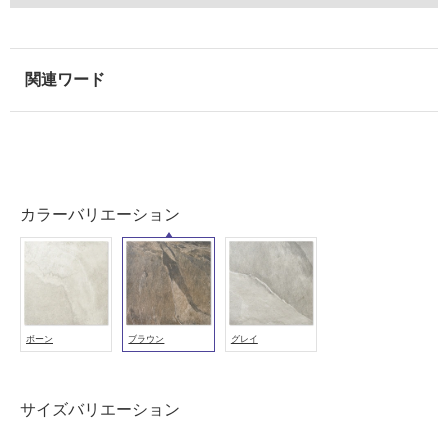
壁
使
用
可
能
使
用
可
カラーバリエーション
能
(寒
冷
地
以
外)
ボーン
ブラウン
グレイ
使
用
サイズバリエーション
不
可