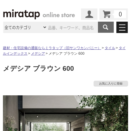
カート
マイページ
商品カテゴリ
建材・住宅設備の通販ならミラタップ（旧サンワカンパニー）
タイル
タイ
ルインデックス
メデシア
メデシア ブラウン 600
施工事例
洗面所・水回り
タイル
メデシア ブラウン 600
ショールーム
施工事例
法人案件納入事例
キッチン
浴室（風呂・
バスルー
ム）・
トイレ
ショールームの
ご案内
東京
ショールーム
お気に入りに登録
ミラタップ
のあるくらし
お客様訪問
インタビュー
ドア（扉）・
建具・玄関
サポート
扉
エクステリア
（外構）
大阪
ショールーム
仙台
ショールーム
店舗・施設事例
その他サービス
ご利用ガイド
初めての方へ
ウッドデッキ
フローリング・
床材
名古屋
ショールーム
京都
ショールーム
ミラタップと
創る家
工事会社紹介
Coziコンシ
よくある質問
お問い合わせ
ASOLIE
ェルジュ
収納
インテリア・
家具
福岡
ショールーム
札幌スマート
ショールー