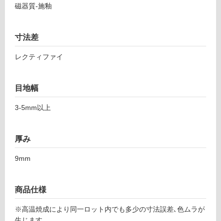
7
応
磁器質-施釉
3
し
0
て
1
い
寸法差
メ
る
デ
レクティファイ
対
シ
応
ア
し
目地幅
ブ
て
ラ
い
3-5mm以上
ウ
る
ン
が
6
厚み
制
0
限
0
9mm
あ
り
運賃表
の
F
商品仕様
為
注
※高温焼成により同一ロット内でも多少の寸法誤差､色ムラが
運
意
生じます｡