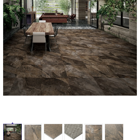
ム
修理お問い合わせ
クレーム公開
自分らしい家づくり
最高のリノベ会社が
みつ
照明
ペット用品
横浜スマート
ショールー
SUVACO
かる
リノベりす
ム
ウェルビーみのお
HDC
説明書・図面検索
水まわり
3年保証
BOX
内装用建材
パネル・壁材
タ
お役立ち情報
住まいの
スタイリング
イ
ロートアイアン
天然石・石材
アイデア
ミラタップ
チャンネル
ル
メンテナンス・
施工材
新商品
オンライン相談
屋
内
床・
屋
外
床・
浴
室
床・