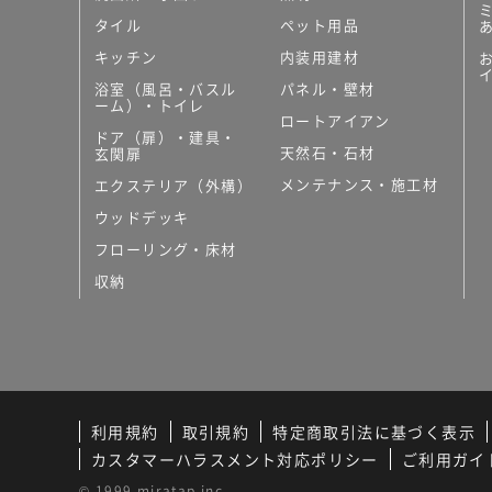
タイル
ペット用品
キッチン
内装用建材
浴室（風呂・バスル
パネル・壁材
ーム）・トイレ
ロートアイアン
ドア（扉）・建具・
天然石・石材
玄関扉
メンテナンス・施工材
エクステリア（外構）
ウッドデッキ
フローリング・床材
収納
利用規約
取引規約
特定商取引法に基づく表示
カスタマーハラスメント対応ポリシー
ご利用ガイ
© 1999 miratap inc.