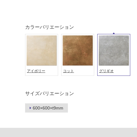
音・床暖
駐車場
対
非
応
常
カラーバリエーション
し
に
て
適
い
し
る
て
い
対
る
応
し
アイボリー
コット
グリギオ
適
て
し
い
て
る
い
サイズバリエーション
が
る
制
が
600×600×t9mm
限
注
あ
意
り
が
の
必