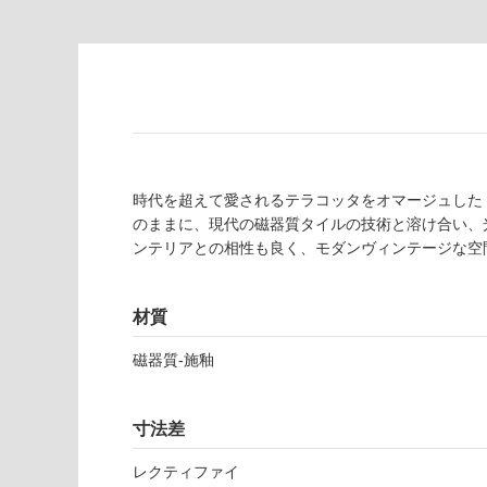
為
要
注
適
意
し
が
て
必
い
要
な
※
い
商
屋内壁・屋外
品
時代を超えて愛されるテラコッタをオマージュした
壁・浴室壁
仕
のままに、現代の磁器質タイルの技術と溶け合い、
様
ンテリアとの相性も良く、モダンヴィンテージな空
使用可
欄
能
を
ご
材質
使用可
確
磁器質-施釉
能
認
(寒冷地
く
以外)
だ
寸法差
さ
使用不
い
可
レクティファイ