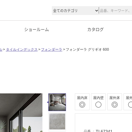
ショールーム
カタログ
ル
タイルインデックス
フォンダーラ
フォンダーラ グリギオ 600
屋内床
屋内壁
屋外床
屋
TL67341
品番