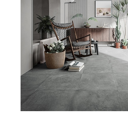
タイル
フローリ
ング
屋内床・
屋外床・
土足・遮
浴室床・