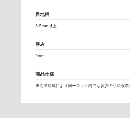
対
応
目地幅
し
て
T
3-5mm以上
い
L
な
6
い
7
厚み
3
4
9mm
1
フ
商品仕様
ォ
ン
※高温焼成により同一ロット内でも多少の寸法誤差､
ダ
ー
ラ
グ
リ
ギ
オ