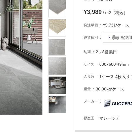
¥3,980
/ m2（税込）
¥5,731/ケー
発注単価
配送
運賃種別
2～8営業日
納期
600×600×t9mm
サイズ
1ケース 4枚入り 1
入り数
30.00kg/ケース
重量
メーカー
マレーシア
原産国