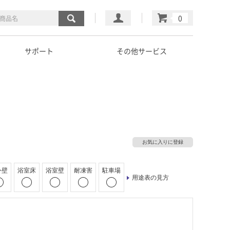
マイページ
カート
サポート
その他サービス
お気に入りに登録
外壁
浴室床
浴室壁
耐凍害
駐車場
用途表の見方