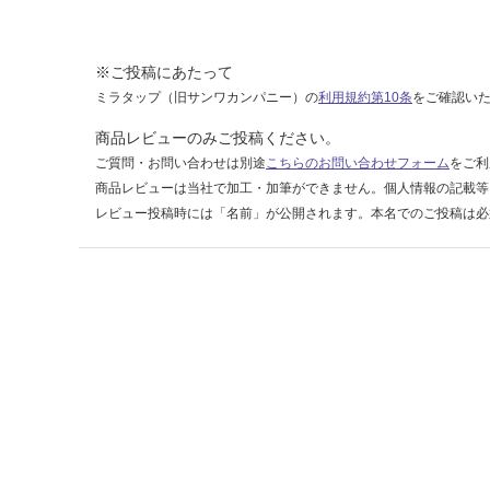
6
0
0
※ご投稿にあたって
ミラタップ（旧サンワカンパニー）の
利用規約第10条
をご確認い
運賃表
F
商品レビューのみご投稿ください。
ご質問・お問い合わせは別途
こちらのお問い合わせフォーム
をご利
運
商品レビューは当社で加工・加筆ができません。個人情報の記載等
賃
レビュー投稿時には「名前」が公開されます。本名でのご投稿は必
合
計
:
¥1,
14
0/
ケ
ー
ス