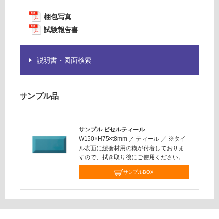
要
14
※
梱包写真
0/
商
試験報告書
ケ
品
ー
仕
ス
様
説明書・図面検索
欄
を
ご
サンプル品
確
認
く
サンプル ビセルティール
だ
W150×H75×t8mm
／
ティール
／
※タイ
さ
ル表面に緩衝材用の糊が付着しておりま
い
すので、拭き取り後にご使用ください。
対
サンプルBOX
応
し
て
い