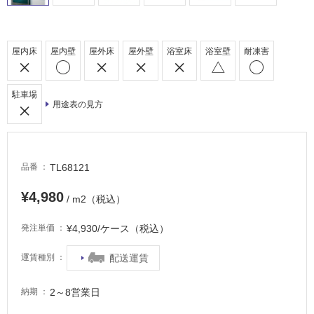
車
場
非
屋内床
屋内壁
屋外床
屋外壁
浴室床
浴室壁
耐凍害
常
に
適
駐車場
用途表の見方
し
て
い
る
TL68121
品番
適
し
¥4,980
/ m2（税込）
て
い
¥4,930/ケース（税込）
発注単価
る
が
配送運賃
運賃種別
注
意
2～8営業日
納期
が