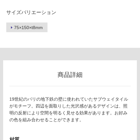
フ
サイズバリエーション
ロ
75×150×t8mm
ー
リ
ン
商品詳細
グ
19世紀のパリの地下鉄の壁に使われていたサブウェイタイル
土足・遮
がモチーフ。四辺を面取りした光沢感があるデザインは、照
音・床暖
明の反射により空間を明るく見せる効果があります。お好み
T
の色を組み合わせることができます。
対
L
応
6
し
材質
8