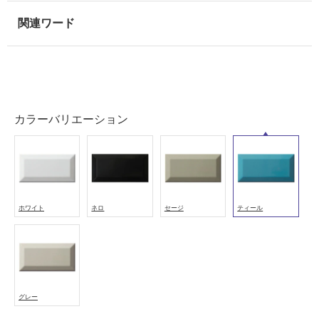
使
用
可
能
使
用
可
カラーバリエーション
能
(寒
冷
地
以
外)
ホワイト
ネロ
セージ
ティール
使
用
不
可
グレー