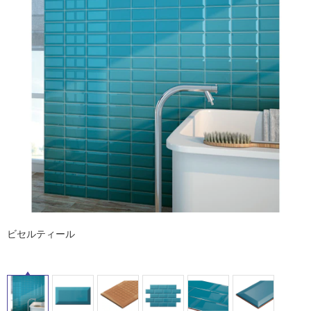
ム
修理お問い合わせ
クレーム公開
自分らしい家づくり
最高のリノベ会社が
みつ
照明
ペット用品
タ
横浜スマート
ショールー
SUVACO
かる
リノベりす
ム
ウェルビーみのお
HDC
説明書・図面検索
水まわり
3年保証
BOX
内装用建材
パネル・壁材
イ
お役立ち情報
住まいの
スタイリング
ロートアイアン
天然石・石材
ル
アイデア
ミラタップ
チャンネル
メンテナンス・
施工材
新商品
屋
オンライン相談
内
床・
屋
外
床・
ビセルティール
浴
室
床・
駐