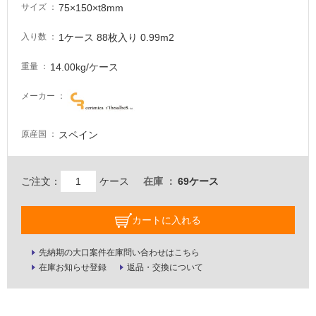
必
75×150×t8mm
サイズ
要
1ケース 88枚入り 0.99m2
入り数
適
し
14.00kg/ケース
重量
て
い
メーカー
な
い
スペイン
原産国
屋
内
ご注文：
ケース
在庫
69ケース
壁・
屋
カートに入れる
外
壁・
先納期の大口案件在庫問い合わせはこちら
浴
在庫お知らせ登録
返品・交換について
室
壁