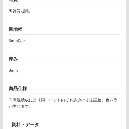
て
1
い
陶器質-施釉
2
る
1
対
ビ
目地幅
応
セ
し
ル
3mm以上
て
テ
い
ィ
る
ー
厚み
が
ル
制
8mm
限
運賃表
あ
F
り
商品仕様
の
運
為
※高温焼成により同一ロット内でも多少の寸法誤差、色ムラ
賃
注
が生じます。
合
意
計
が
:
必
資料・データ
¥1,