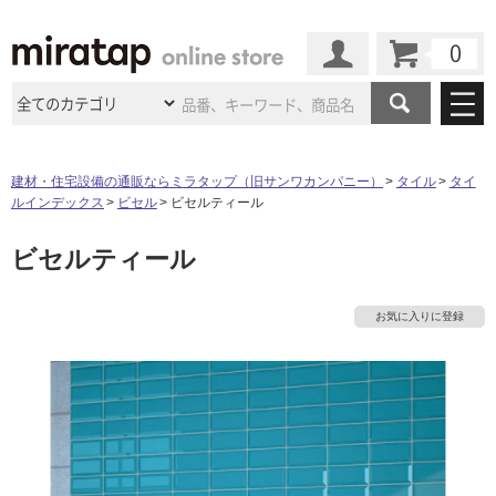
カート
マイページ
商品カテゴリ
建材・住宅設備の通販ならミラタップ（旧サンワカンパニー）
タイル
タイ
ルインデックス
ビセル
ビセルティール
施工事例
洗面所・水回り
タイル
ビセルティール
ショールーム
施工事例
法人案件納入事例
キッチン
浴室（風呂・
バスルー
ム）・
トイレ
ショールームの
ご案内
東京
ショールーム
お気に入りに登録
ミラタップ
のあるくらし
お客様訪問
インタビュー
ドア（扉）・
建具・玄関
サポート
扉
エクステリア
（外構）
大阪
ショールーム
仙台
ショールーム
店舗・施設事例
その他サービス
ご利用ガイド
初めての方へ
ウッドデッキ
フローリング・
床材
名古屋
ショールーム
京都
ショールーム
ミラタップと
創る家
工事会社紹介
Coziコンシ
よくある質問
お問い合わせ
ASOLIE
ェルジュ
収納
インテリア・
家具
福岡
ショールーム
札幌スマート
ショールー