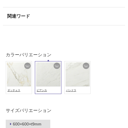
壁・
浴
室
壁
使
用
可
能
カラーバリエーション
使
用
可
能
(寒
ダッチェス
ビアンカ
パンドラ
冷
地
以
サイズバリエーション
外)
使
600×600×t9mm