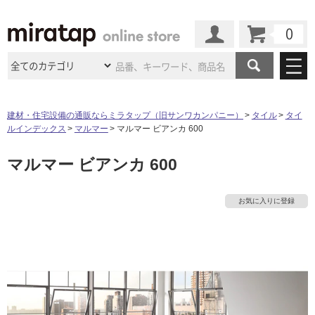
カート
マイページ
商品カテゴリ
建材・住宅設備の通販ならミラタップ（旧サンワカンパニー）
タイル
タイ
ルインデックス
マルマー
マルマー ビアンカ 600
施工事例
洗面所・水回り
タイル
マルマー ビアンカ 600
ショールーム
施工事例
法人案件納入事例
キッチン
浴室（風呂・
バスルー
ム）・
トイレ
ショールームの
ご案内
東京
ショールーム
お気に入りに登録
ミラタップ
のあるくらし
お客様訪問
インタビュー
ドア（扉）・
建具・玄関
サポート
扉
エクステリア
（外構）
大阪
ショールーム
仙台
ショールーム
店舗・施設事例
その他サービス
ご利用ガイド
初めての方へ
ウッドデッキ
フローリング・
床材
名古屋
ショールーム
京都
ショールーム
ミラタップと
創る家
工事会社紹介
Coziコンシ
よくある質問
お問い合わせ
ASOLIE
ェルジュ
収納
インテリア・
家具
福岡
ショールーム
札幌スマート
ショールー