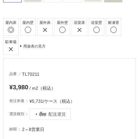
浴
室
床・
屋内床
屋内壁
屋外床
屋外壁
浴室床
浴室壁
耐凍害
駐
車
駐車場
場
用途表の見方
非
常
に
TL70211
品番
適
し
¥3,980
/ m2（税込）
て
い
¥5,731/ケース（税込）
発注単価
る
適
配送運賃
運賃種別
し
て
2～8営業日
納期
い