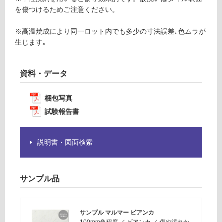
為
を傷つけるためご注意ください。
注
運
意
※高温焼成により同一ロット内でも多少の寸法誤差､色ムラが
賃
が
生じます｡
合
必
計
要
:
※
資料・データ
¥1,
商
14
品
0/
梱包写真
仕
ケ
試験報告書
様
ー
欄
ス
を
説明書・図面検索
ご
確
認
く
サンプル品
だ
さ
い
サンプル マルマー ビアンカ
100mm角程度
／
ビアンカ
／
傷や汚れか