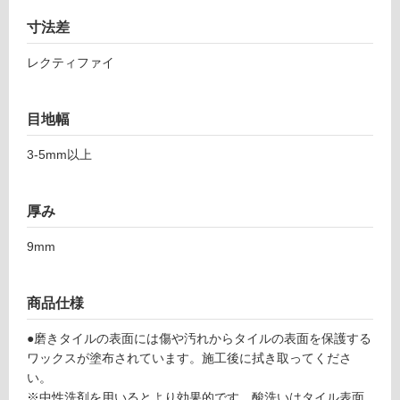
音・床暖
L
寸法差
7
対
0
応
レクティファイ
2
し
1
て
1
目地幅
い
マ
る
3-5mm以上
ル
対
マ
応
ー
し
厚み
ビ
て
ア
9mm
い
ン
る
カ
が
6
商品仕様
制
0
限
0
●磨きタイルの表面には傷や汚れからタイルの表面を保護する
あ
ワックスが塗布されています。施工後に拭き取ってくださ
り
運賃表
い。
の
F
※中性洗剤を用いるとより効果的です。酸洗いはタイル表面