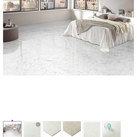
ム
修理お問い合わせ
クレーム公開
自分らしい家づくり
最高のリノベ会社が
みつ
照明
ペット用品
横浜スマート
ショールー
SUVACO
かる
リノベりす
ム
ウェルビーみのお
HDC
説明書・図面検索
水まわり
3年保証
BOX
内装用建材
パネル・壁材
お役立ち情報
住まいの
スタイリング
ロートアイアン
天然石・石材
アイデア
タ
ミラタップ
チャンネル
メンテナンス・
施工材
新商品
オンライン相談
イ
ル
屋
内
床・
屋
外
床・