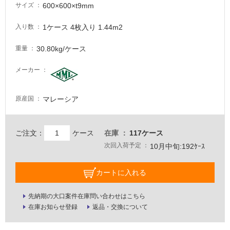
る
600×600×t9mm
サイズ
が
注
1ケース 4枚入り 1.44m2
入り数
意
が
30.80kg/ケース
重量
必
要
メーカー
適
し
マレーシア
原産国
て
い
な
ご注文：
ケース
在庫
117ケース
い
次回入荷予定
10月中旬:192ｹｰｽ
屋
カートに入れる
内
壁・
先納期の大口案件在庫問い合わせはこちら
在庫お知らせ登録
返品・交換について
屋
外