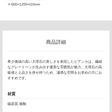
用
600×1200×t10mm
不
可
フ
商品詳細
ロ
ー
希少価値の高い大理石の美しさを表現したビアンカは、繊細
なグレートーンが生み出す優美な雰囲気が魅力。大理石の高
リ
級感と上品さを併せ持つため、瀟洒な空間をお求めの方にお
すすめです。
ン
材質
グ
磁器質-施釉
土足・遮
T