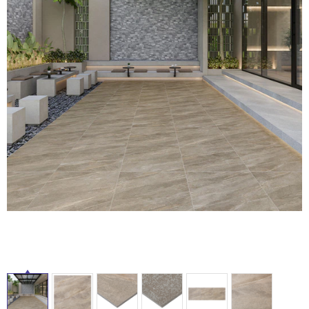
ム
修理お問い合わせ
クレーム公開
自分らしい家づくり
最高のリノベ会社が
みつ
照明
ペット用品
横浜スマート
ショールー
SUVACO
かる
リノベりす
タ
ム
ウェルビーみのお
HDC
説明書・図面検索
水まわり
3年保証
BOX
内装用建材
パネル・壁材
イ
お役立ち情報
住まいの
スタイリング
ロートアイアン
天然石・石材
アイデア
ル
ミラタップ
チャンネル
メンテナンス・
施工材
新商品
オンライン相談
屋
内
床・
屋
外
床・
浴
室
床・
駐