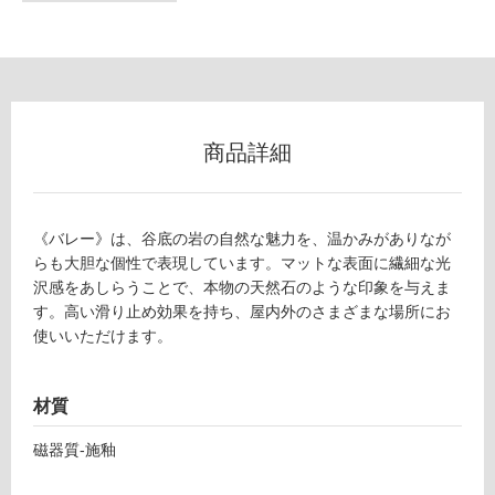
フ
ロ
商品詳細
ー
リ
《バレー》は、谷底の岩の自然な魅力を、温かみがありなが
らも大胆な個性で表現しています。マットな表面に繊細な光
ン
沢感をあしらうことで、本物の天然石のような印象を与えま
す。高い滑り止め効果を持ち、屋内外のさまざまな場所にお
グ
使いいただけます。
土足・遮
材質
T
音・床暖
L
対
磁器質-施釉
7
応
0