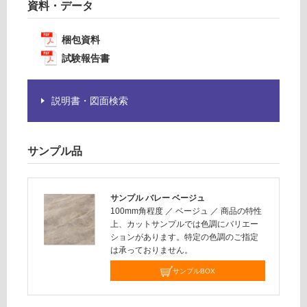
必
資料・データ
計
要
:
※
¥1,
梱包資料
商
14
試験報告書
品
0/
仕
ケ
様
ー
説明書・図面検索
欄
ス
を
ご
サンプル品
確
認
く
サンプル バレー ベージュ
だ
100mm角程度
／
ベージュ
／
商品の特性
さ
上、カットサンプルでは色調にバリエー
い
ションがあります。特定の色調のご指定
は承っておりません。
対
応
サンプルBOX
し
て