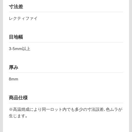
し
4
寸法差
て
4
い
8
レクティファイ
る
バ
レ
対
ー
応
目地幅
ベ
し
ー
3-5mm以上
て
ジ
い
ュ
る
厚み
6
が
0
制
8mm
0
限
あ
運賃表
り
商品仕様
F
の
為
※高温焼成により同一ロット内でも多少の寸法誤差､色ムラが
注
運
生じます｡
意
賃
が
合