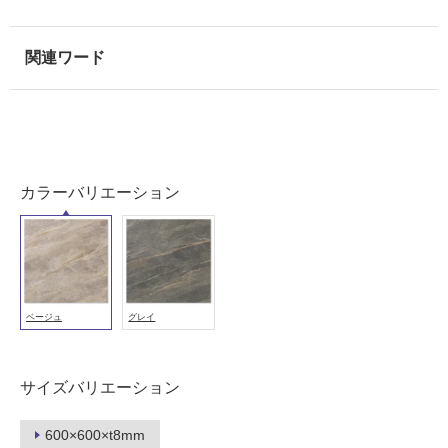
使
用
可
能
使
用
可
カラーバリエーション
能
(寒
冷
地
以
外)
ベージュ
グレイ
使
用
不
サイズバリエーション
可
600×600×t8mm