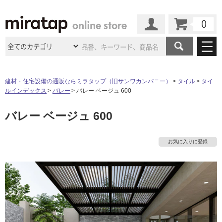
カート
マイページ
商品カテゴリ
建材・住宅設備の通販ならミラタップ（旧サンワカンパニー）
タイル
タイ
ルインデックス
バレー
バレー ベージュ 600
施工事例
洗面所・水回り
タイル
バレー ベージュ 600
ショールーム
施工事例
法人案件納入事例
キッチン
浴室（風呂・
バスルー
ム）・
トイレ
ショールームの
ご案内
東京
ショールーム
お気に入りに登録
ミラタップ
のあるくらし
お客様訪問
インタビュー
ドア（扉）・
建具・玄関
サポート
扉
エクステリア
（外構）
大阪
ショールーム
仙台
ショールーム
店舗・施設事例
その他サービス
ご利用ガイド
初めての方へ
ウッドデッキ
フローリング・
床材
名古屋
ショールーム
京都
ショールーム
ミラタップと
創る家
工事会社紹介
Coziコンシ
よくある質問
お問い合わせ
ASOLIE
ェルジュ
収納
インテリア・
家具
福岡
ショールーム
札幌スマート
ショールー