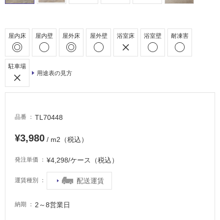
車
場
屋内床
屋内壁
屋外床
屋外壁
浴室床
浴室壁
耐凍害
非
常
に
駐車場
用途表の見方
適
し
て
い
TL70448
品番
る
適
¥3,980
/ m2（税込）
し
て
¥4,298/ケース（税込）
発注単価
い
る
配送運賃
運賃種別
が
注
2～8営業日
納期
意