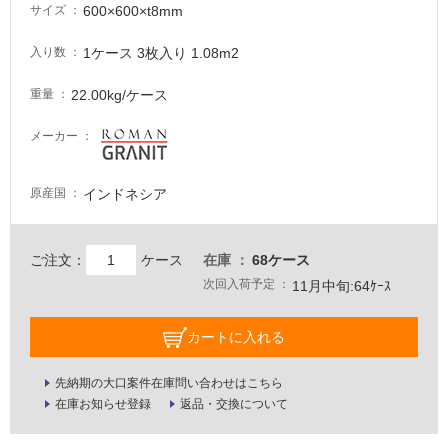
が
600×600×t8mm
サイズ
必
要
1ケース 3枚入り 1.08m2
入り数
適
22.00kg/ケース
重量
し
て
メーカー
い
な
い
インドネシア
原産国
屋
ご注文：
ケース
在庫
68ケース
内
次回入荷予定
11月中旬:64ｹｰｽ
壁・
屋
カートに入れる
外
壁・
先納期の大口案件在庫問い合わせはこちら
浴
在庫お知らせ登録
返品・交換について
室
壁