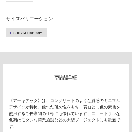
サイズバリエーション
フ
600×600×t9mm
ロ
ー
リ
商品詳細
ン
グ
T
《アーキテック》は、コンクリートのような質感のミニマル
L
デザインが特長。優れた耐久性をもち、表面と同色の素地を
土足・遮
7
使用するこ長期間の仕様にも優れています。ニュートラルな
0
色調はモダンな商業施設などの大型プロジェクトにも最適で
音・床暖
4
す。
対