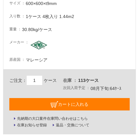
600×600×t9mm
サイズ
意
が
1ケース 4枚入り 1.44m2
入り数
必
要
30.80kg/ケース
重量
適
し
メーカー
て
い
マレーシア
原産国
な
い
ご注文：
ケース
在庫
113ケース
屋
次回入荷予定
08月下旬:64ｹｰｽ
内
壁・
カートに入れる
屋
外
先納期の大口案件在庫問い合わせはこちら
在庫お知らせ登録
返品・交換について
壁・
浴