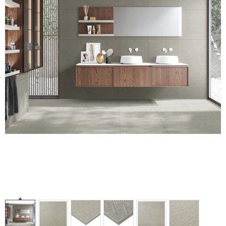
ム
修理お問い合わせ
クレーム公開
自分らしい家づくり
最高のリノベ会社が
みつ
照明
ペット用品
横浜スマート
ショールー
SUVACO
かる
リノベりす
ム
ウェルビーみのお
HDC
説明書・図面検索
水まわり
3年保証
BOX
内装用建材
パネル・壁材
タ
お役立ち情報
住まいの
スタイリング
ロートアイアン
天然石・石材
アイデア
イ
ミラタップ
チャンネル
メンテナンス・
施工材
新商品
ル
オンライン相談
屋
内
床・
屋
外
床・
浴
室