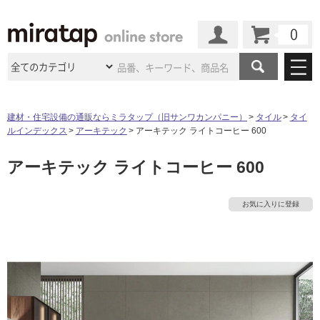
カート
マイページ
商品カテゴリ
建材・住宅設備の通販ならミラタップ（旧サンワカンパニー）
タイル
タイ
ルインデックス
アーキテック
アーキテック ライトコーヒー 600
施工事例
洗面所・水回り
タイル
アーキテック ライトコーヒー 600
ショールーム
施工事例
法人案件納入事例
キッチン
浴室（風呂・
バスルー
ム）・
トイレ
ショールームの
ご案内
東京
ショールーム
お気に入りに登録
ミラタップ
のあるくらし
お客様訪問
インタビュー
ドア（扉）・
建具・玄関
サポート
扉
エクステリア
（外構）
大阪
ショールーム
仙台
ショールーム
店舗・施設事例
その他サービス
ご利用ガイド
初めての方へ
ウッドデッキ
フローリング・
床材
名古屋
ショールーム
京都
ショールーム
ミラタップと
創る家
工事会社紹介
Coziコンシ
よくある質問
お問い合わせ
ASOLIE
ェルジュ
収納
インテリア・
家具
福岡
ショールーム
札幌スマート
ショールー