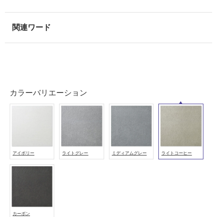
室
壁
使
用
可
能
使
カラーバリエーション
用
可
能
(寒
冷
地
アイボリー
ライトグレー
ミディアムグレー
ライトコーヒー
以
外)
使
用
不
可
カーボン