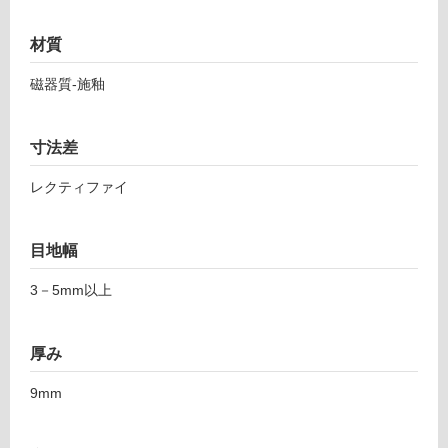
6
応
1
し
材質
ア
て
ー
磁器質-施釉
い
キ
る
テ
ッ
対
寸法差
ク
応
ラ
し
レクティファイ
イ
て
ト
い
コ
る
目地幅
ー
が
ヒ
3－5mm以上
制
ー
限
6
あ
厚み
0
り
0
の
9mm
為
運賃表
注
F
意