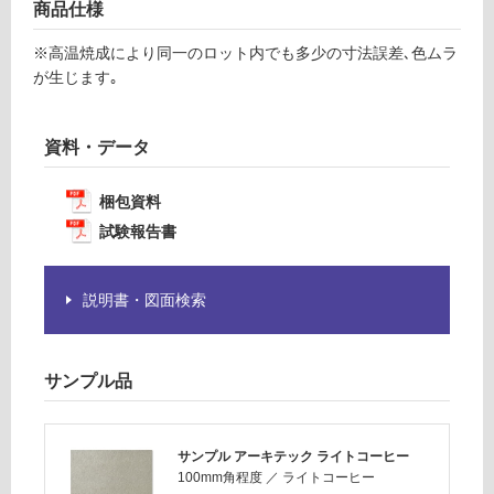
商品仕様
が
必
運
※高温焼成により同一のロット内でも多少の寸法誤差､色ムラ
要
賃
が生じます｡
※
合
商
計
品
資料・データ
:
仕
¥1,
様
14
梱包資料
欄
0/
試験報告書
を
ケ
ご
ー
確
ス
説明書・図面検索
認
く
だ
サンプル品
さ
い
対
サンプル アーキテック ライトコーヒー
応
100mm角程度
／
ライトコーヒー