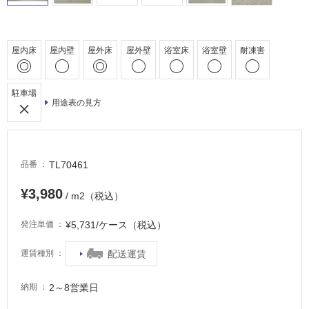
床・
駐
車
屋内床
屋内壁
屋外床
屋外壁
浴室床
浴室壁
耐凍害
場
非
駐車場
常
用途表の見方
に
適
し
て
TL70461
品番
い
る
¥3,980
/ m2（税込）
適
¥5,731/ケース（税込）
発注単価
し
て
配送運賃
運賃種別
い
る
2～8営業日
納期
が
注