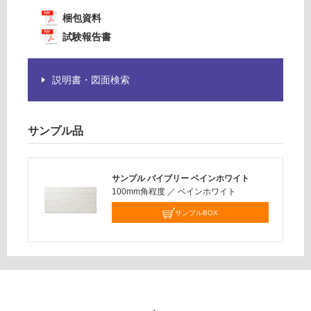
運
※
賃
梱包資料
商
合
品
試験報告書
計
仕
:
様
¥1,
説明書・図面検索
欄
14
を
0/
ご
ケ
確
サンプル品
ー
認
ス
く
だ
サンプル バイブリー ベインホワイト
さ
100mm角程度
／
ベインホワイト
い
サンプルBOX
対
応
し
て
い
な