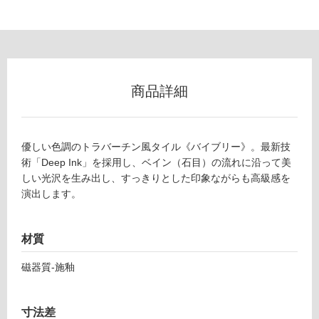
フ
ロ
ー
商品詳細
リ
ン
優しい色調のトラバーチン風タイル《バイブリー》。最新技
術「Deep Ink」を採用し、ベイン（石目）の流れに沿って美
T
グ
しい光沢を生み出し、すっきりとした印象ながらも高級感を
L
演出します。
7
0
土足・遮
4
音・床暖
材質
6
3
対
磁器質-施釉
バ
応
イ
し
ブ
て
寸法差