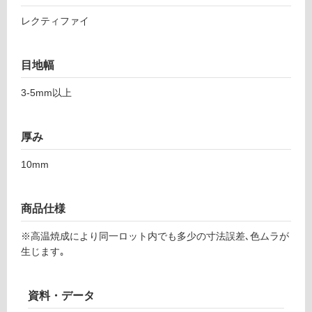
リ
い
ー
る
レクティファイ
ベ
対
イ
応
ン
目地幅
し
ホ
て
ワ
3-5mm以上
い
イ
る
ト
が
厚み
6
制
0
限
10mm
0-
あ
1
り
2
商品仕様
の
0
為
0
※高温焼成により同一ロット内でも多少の寸法誤差､色ムラが
注
生じます｡
意
運賃表
が
F
必
資料・データ
要