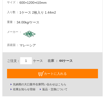
要
600×1200×t10mm
サイズ
適
1ケース 2枚入り 1.44m2
入り数
し
て
34.00kg/ケース
重量
い
な
メーカー
い
マレーシア
原産国
屋
内
壁・
ご注文：
ケース
在庫
44ケース
屋
外
カートに入れる
壁・
浴
先納期の大口案件在庫問い合わせはこちら
室
在庫お知らせ登録
返品・交換について
壁
使