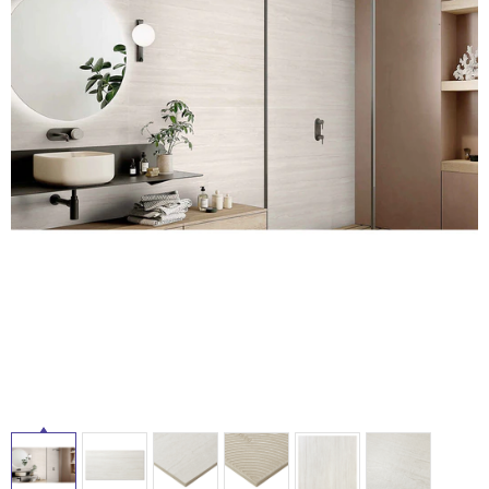
ム
修理お問い合わせ
クレーム公開
タ
自分らしい家づくり
最高のリノベ会社が
みつ
照明
ペット用品
横浜スマート
ショールー
SUVACO
かる
リノベりす
ム
ウェルビーみのお
HDC
イ
説明書・図面検索
水まわり
3年保証
BOX
内装用建材
パネル・壁材
ル
お役立ち情報
住まいの
スタイリング
ロートアイアン
天然石・石材
アイデア
屋
ミラタップ
チャンネル
メンテナンス・
施工材
新商品
オンライン相談
内
床・
屋
外
床・
浴
室
床・
駐
車