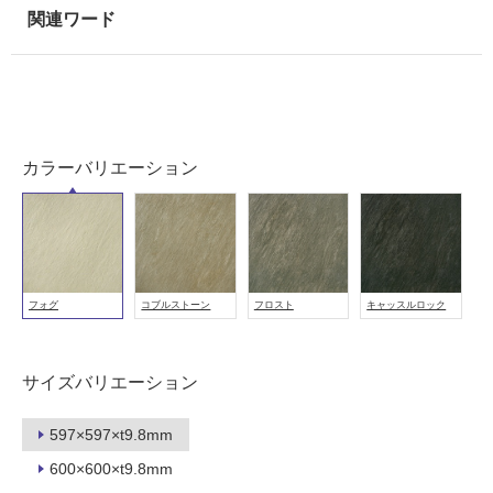
室
壁
使
用
可
能
カラーバリエーション
使
用
可
能
(寒
冷
フォグ
コブルストーン
フロスト
キャッスルロック
地
以
外)
サイズバリエーション
使
597×597×t9.8mm
用
不
600×600×t9.8mm
可