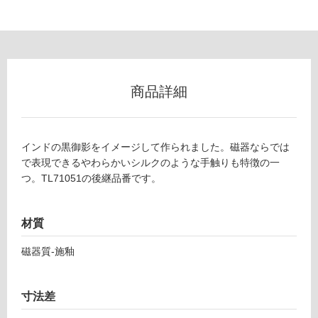
フ
商品詳細
ロ
ー
インドの黒御影をイメージして作られました。磁器ならでは
で表現できるやわらかいシルクのような手触りも特徴の一
リ
つ。TL71051の後継品番です。
ン
材質
グ
磁器質-施釉
T
土足・遮
L
7
音・床暖
寸法差
1
対