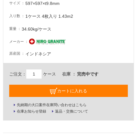
597×597×t9.8mm
サイズ
意
が
1ケース 4枚入り 1.43m2
入り数
必
要
34.60kg/ケース
重量
適
し
メーカー
て
インドネシア
原産国
い
な
い
ご注文：
ケース
在庫
完売中です
屋
カートに入れる
内
壁・
先納期の大口案件在庫問い合わせはこちら
屋
在庫お知らせ登録
返品・交換について
外
壁・
浴