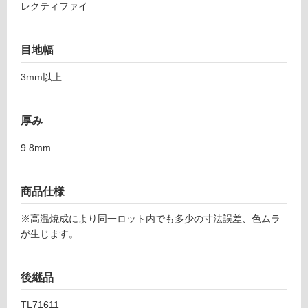
5
レクティファイ
応
5
し
1
て
ポ
目地幅
い
ー
る
3mm以上
ラ
ー
対
ア
応
厚み
ル
し
デ
て
9.8mm
ス
い
レ
る
ー
が
商品仕様
ト
制
フ
限
※高温焼成により同一ロット内でも多少の寸法誤差、色ムラ
ォ
あ
が生じます。
グ
り
の
運賃表
為
後継品
F
注
TL71611
意