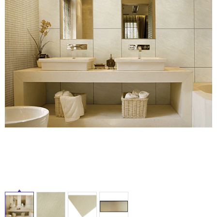
ム
修理お問い合わせ
クレーム公開
自分らしい家づくり
最高のリノベ会社が
みつ
照明
ペット用品
横浜スマート
ショールー
SUVACO
かる
リノベりす
ム
ウェルビーみのお
HDC
説明書・図面検索
水まわり
3年保証
BOX
内装用建材
パネル・壁材
タ
お役立ち情報
住まいの
スタイリング
ロートアイアン
天然石・石材
アイデア
イ
ミラタップ
チャンネル
メンテナンス・
施工材
新商品
オンライン相談
ル
屋
内
床・
屋
外
床・
浴
室