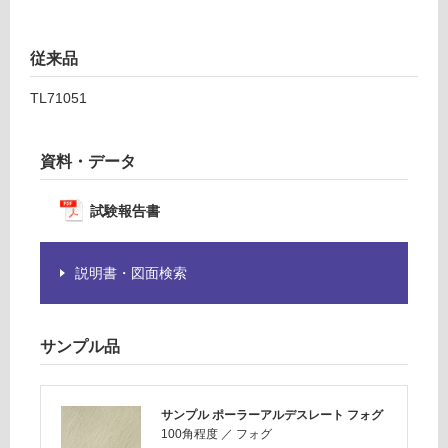
が
運
必
賃
従来品
要
合
※
計
TL71051
商
:
品
¥1,
仕
14
資料・データ
様
0/
欄
ケ
試験報告書
を
ー
ご
ス
確
説明書・図面検索
認
く
だ
サンプル品
さ
い
対
サンプル ポーラーアルデスレート フォグ
応
100角程度
／
フォグ