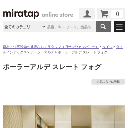
カート
マイページ
商品カテゴリ
建材・住宅設備の通販ならミラタップ（旧サンワカンパニー）
タイル
タイ
ルインデックス
ポーラーアルデ
ポーラーアルデ スレート フォグ
施工事例
洗面所・水回り
タイル
ポーラーアルデ スレート フォグ
ショールーム
施工事例
法人案件納入事例
キッチン
浴室（風呂・
バスルー
ム）・
トイレ
ショールームの
ご案内
東京
ショールーム
お気に入りに登録
ミラタップ
のあるくらし
お客様訪問
インタビュー
ドア（扉）・
建具・玄関
サポート
扉
エクステリア
（外構）
大阪
ショールーム
仙台
ショールーム
店舗・施設事例
その他サービス
ご利用ガイド
初めての方へ
ウッドデッキ
フローリング・
床材
名古屋
ショールーム
京都
ショールーム
ミラタップと
創る家
工事会社紹介
Coziコンシ
よくある質問
お問い合わせ
ASOLIE
ェルジュ
収納
インテリア・
家具
福岡
ショールーム
札幌スマート
ショールー