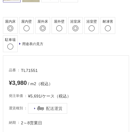
床・
駐
車
屋内床
屋内壁
屋外床
屋外壁
浴室床
浴室壁
耐凍害
場
非
駐車場
常
用途表の見方
に
適
し
て
TL71551
品番
い
る
¥3,980
/ m2（税込）
適
¥5,691/ケース（税込）
発注単価
し
て
配送運賃
運賃種別
い
る
2～8営業日
納期
が
注