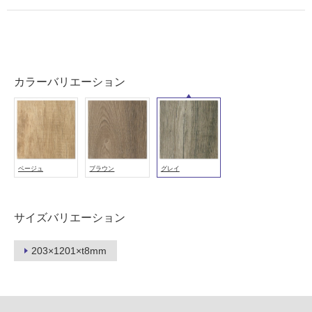
能
使
用
可
能
カラーバリエーション
(寒
冷
地
以
外)
使
ベージュ
ブラウン
グレイ
用
不
可
サイズバリエーション
203×1201×t8mm
フ
ロ