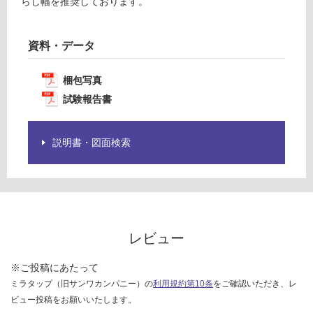
らし幅を推奨しております。
¥1,
仕
14
様
0/
欄
資料・データ
ケ
を
ー
ご
梱包写真
ス
確
試験報告書
認
く
だ
説明書・図面検索
さ
い
対
応
し
て
レビュー
い
な
※ご投稿にあたって
い
ミラタップ（旧サンワカンパニー）の
利用規約第10条
をご確認いただき、レ
ビュー投稿をお願いいたします。