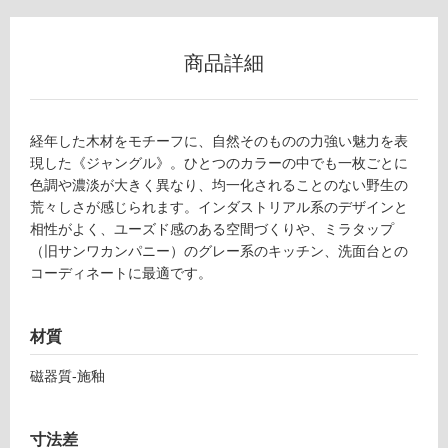
ー
商品詳細
リ
経年した木材をモチーフに、自然そのものの力強い魅力を表
ン
現した《ジャングル》。ひとつのカラーの中でも一枚ごとに
色調や濃淡が大きく異なり、均一化されることのない野生の
グ
荒々しさが感じられます。インダストリアル系のデザインと
T
相性がよく、ユーズド感のある空間づくりや、ミラタップ
L
土足・遮
（旧サンワカンパニー）のグレー系のキッチン、洗面台との
7
音・床暖
コーディネートに最適です。
4
6
対
3
応
材質
1
し
ジ
て
磁器質-施釉
ャ
い
ン
る
グ
寸法差