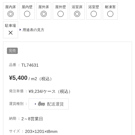
常
屋内床
屋内壁
屋外床
屋外壁
浴室床
浴室壁
耐凍害
に
適
し
駐車場
て
用途表の見方
い
る
完売
適
し
TL74631
品番
て
い
¥5,400
/ m2（税込）
る
が
¥9,234/ケース（税込）
発注単価
注
意
配送運賃
運賃種別
が
必
2～8営業日
要
納期
適
203×1201×t8mm
サイズ