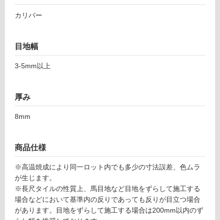
対
ル
応
カリバー
グ
し
レ
て
イ
い
目地幅
2
る
0
3-5mm以上
が
3-
制
1
限
2
厚み
あ
0
り
1
8mm
の
為
運賃表
注
F
商品仕様
意
が
※高温焼成により同一ロット内でも多少の寸法誤差、色ムラ
運
必
が生じます。
賃
要
※長尺タイルの性質上、馬目地など目地をずらして施工する
合
※
場合などにおいて基準内の反りであっても反りが目立つ場合
計
商
があります。目地をずらして施工する場合は200mm以内のず
:
品