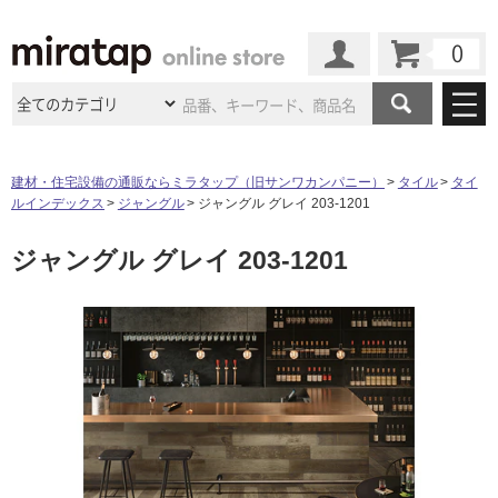
カート
マイページ
商品カテゴリ
建材・住宅設備の通販ならミラタップ（旧サンワカンパニー）
タイル
タイ
ルインデックス
ジャングル
ジャングル グレイ 203-1201
施工事例
洗面所・水回り
タイル
ジャングル グレイ 203-1201
ショールーム
施工事例
法人案件納入事例
キッチン
浴室（風呂・
バスルー
ム）・
トイレ
ショールームの
ご案内
東京
ショールーム
ミラタップ
のあるくらし
お客様訪問
インタビュー
ドア（扉）・
建具・玄関
サポート
扉
エクステリア
（外構）
大阪
ショールーム
仙台
ショールーム
店舗・施設事例
その他サービス
ご利用ガイド
初めての方へ
ウッドデッキ
フローリング・
床材
名古屋
ショールーム
京都
ショールーム
ミラタップと
創る家
工事会社紹介
Coziコンシ
タ
よくある質問
お問い合わせ
ASOLIE
ェルジュ
収納
インテリア・
家具
福岡
ショールーム
札幌スマート
ショールー