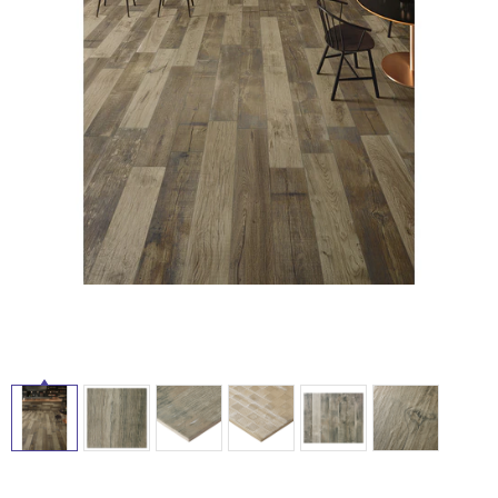
ム
イ
修理お問い合わせ
クレーム公開
自分らしい家づくり
最高のリノベ会社が
みつ
照明
ペット用品
横浜スマート
ショールー
SUVACO
かる
リノベりす
ル
ム
ウェルビーみのお
HDC
説明書・図面検索
水まわり
3年保証
BOX
内装用建材
パネル・壁材
屋
お役立ち情報
住まいの
スタイリング
ロートアイアン
天然石・石材
内
アイデア
床・
ミラタップ
チャンネル
メンテナンス・
施工材
新商品
屋
オンライン相談
外
床・
浴
室
床・
駐
車
場
非