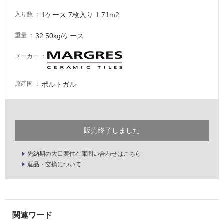
し
て
1ケース 7枚入り 1.71m2
入り数
い
な
32.50kg/ケース
重量
い
メーカー
屋
内
ポルトガル
原産国
壁・
屋
外
販売終了しました
壁・
浴
先納期の大口案件在庫問い合わせはこちら
室
返品・交換について
壁
使
用
可