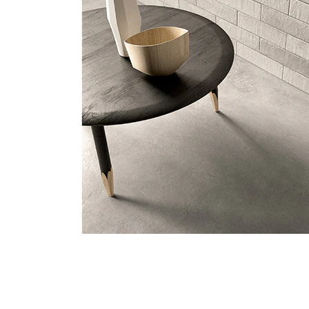
タイル
フローリ
ング
屋内床・
屋外床・
土足・遮
浴室床・