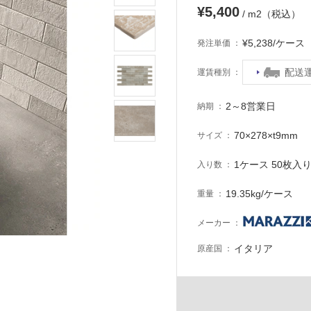
¥5,400
/ m2（税込）
¥5,238/ケー
発注単価
配送
運賃種別
2～8営業日
納期
70×278×t9mm
サイズ
1ケース 50枚入り 
入り数
19.35kg/ケース
重量
メーカー
イタリア
原産国