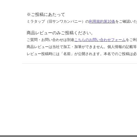
7
8
※ご投稿にあたって
ミラタップ（旧サンワカンパニー）の
利用規約第10条
をご確認い
運賃表
F
商品レビューのみご投稿ください。
ご質問・お問い合わせは別途
こちらのお問い合わせフォーム
をご利
商品レビューは当社で加工・加筆ができません。個人情報の記載等
運
レビュー投稿時には「名前」が公開されます。本名でのご投稿は必
賃
合
計
:
¥1,
14
0/
ケ
ー
ス