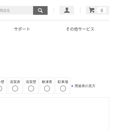
マイページ
カート
サポート
その他サービス
外壁
浴室床
浴室壁
耐凍害
駐車場
用途表の見方