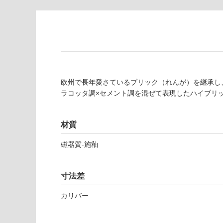
注
適
意
し
が
て
必
い
要
な
※
い
商
屋内壁・屋外
欧州で長年愛さているブリック（れんが）を継承し
品
壁・浴室壁
ラコッタ調×セメント調を混ぜて表現したハイブリ
仕
様
使用可
欄
能
材質
を
ご
磁器質-施釉
使用可
確
能
認
(寒冷地
く
寸法差
以外)
だ
さ
カリバー
使用不
い
可
対