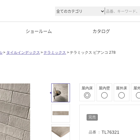
ショールーム
カタログ
ル
タイルインデックス
テラミックス
テラミックス ビアンコ 278
8
屋内床
屋内壁
屋外床
屋
完売
TL76321
品番