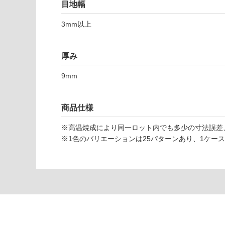
目地幅
応
し
3mm以上
て
T
い
L
な
厚み
7
い
6
9mm
3
2
1
商品仕様
テ
ラ
※高温焼成により同一ロット内でも多少の寸法誤差
ミ
※1色のバリエーションは25パターンあり、1ケー
ッ
ク
ス
ビ
ア
ン
コ
2