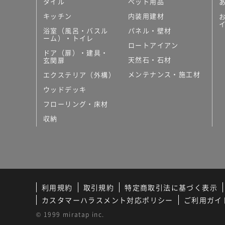
タイル
ペット用品
キッチン
内装用建材
浴室（風呂・バスル
パネル・壁材
ーム）・トイレ
ロートアイアン
ドア（扉）・建具・
天然石・石材
玄関扉
メンテナンス・施工材
エクステリア（外構）
ウッドデッキ
フローリング・床材
収納
利用規約
取引規約
特定商取引法に基づく表示
カスタマーハラスメント対応ポリシー
ご利用ガイ
© 1999 miratap inc.