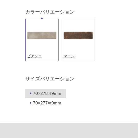
音・床暖
駐車場
対
カラーバリエーション
非
応
常
し
に
て
適
い
し
る
て
い
対
ビアンコ
マロン
る
応
し
適
て
し
サイズバリエーション
い
て
る
い
70×278×t9mm
が
る
制
70×277×t9mm
が
限
注
あ
意
り
が
の
必
為
要