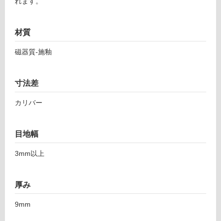
れます。
対
7
応
6
し
5
材質
て
2
い
1
磁器質-施釉
る
ダ
ス
対
ト
寸法差
応
6
し
カリバー
0
て
1
い
ス
る
目地幅
モ
が
ー
制
3mm以上
ク
限
あ
運賃表
り
厚み
F
の
為
9mm
注
運