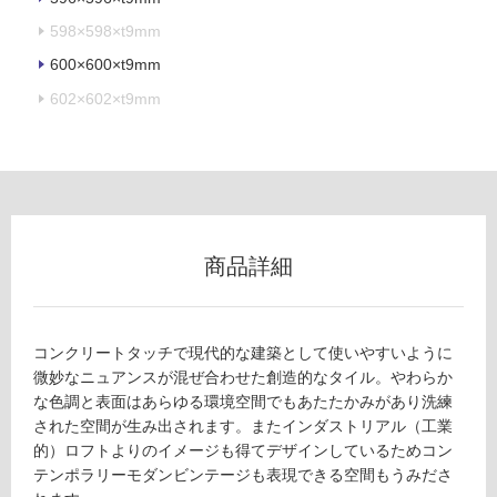
可
598×598×t9mm
600×600×t9mm
602×602×t9mm
フ
ロ
ー
商品詳細
リ
ン
コンクリートタッチで現代的な建築として使いやすいように
グ
微妙なニュアンスが混ぜ合わせた創造的なタイル。やわらか
な色調と表面はあらゆる環境空間でもあたたかみがあり洗練
された空間が生み出されます。またインダストリアル（工業
土足・遮
的）ロフトよりのイメージも得てデザインしているためコン
T
音・床暖
テンポラリーモダンビンテージも表現できる空間もうみださ
L