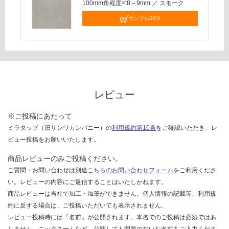
100mm角程度×t8～9mm
／
スモーク
し
て
サンプルBOX
い
な
い
レビュー
※ご投稿にあたって
ミラタップ（旧サンワカンパニー）の
利用規約第10条
をご確認いただき、レ
ビュー投稿をお願いいたします。
商品レビューのみご投稿ください。
ご質問・お問い合わせは別途
こちらのお問い合わせフォーム
をご利用くださ
い。レビューの内容にご返信することはいたしかねます。
商品レビューは当社で加工・加筆ができません。個人情報の記載等、利用規
約に反する場合は、ご投稿いただいても表示されません。
レビュー投稿時には「名前」が公開されます。本名でのご投稿は必須ではあ
りません。ニックネームなど、公開しても問題のないお名前をご入力くださ