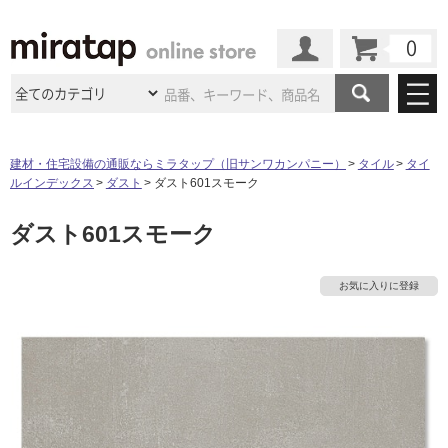
カート
マイページ
商品カテゴリ
建材・住宅設備の通販ならミラタップ（旧サンワカンパニー）
タイル
タイ
ルインデックス
ダスト
ダスト601スモーク
施工事例
洗面所・水回り
タイル
ダスト601スモーク
ショールーム
施工事例
法人案件納入事例
キッチン
浴室（風呂・
バスルー
ム）・
トイレ
ショールームの
ご案内
東京
ショールーム
お気に入りに登録
ミラタップ
のあるくらし
お客様訪問
インタビュー
ドア（扉）・
建具・玄関
サポート
扉
エクステリア
（外構）
大阪
ショールーム
仙台
ショールーム
店舗・施設事例
その他サービス
ご利用ガイド
初めての方へ
ウッドデッキ
フローリング・
床材
名古屋
ショールーム
京都
ショールーム
ミラタップと
創る家
工事会社紹介
Coziコンシ
よくある質問
お問い合わせ
ASOLIE
ェルジュ
収納
インテリア・
家具
福岡
ショールーム
札幌スマート
ショールー