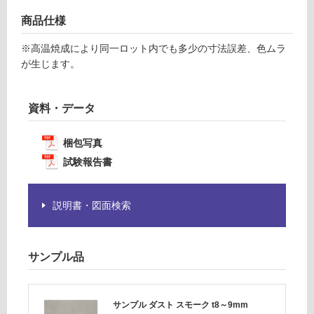
意
賃
商品仕様
が
合
必
計
※高温焼成により同一ロット内でも多少の寸法誤差、色ムラ
要
:
が生じます。
※
¥1,
商
14
品
0/
資料・データ
仕
ケ
様
ー
梱包写真
欄
ス
を
試験報告書
ご
確
説明書・図面検索
認
く
だ
さ
サンプル品
い
対
サンプル ダスト スモーク t8～9mm
応