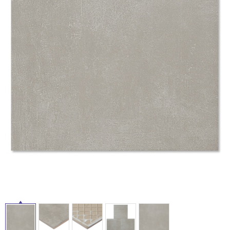
ム
修理お問い合わせ
クレーム公開
自分らしい家づくり
最高のリノベ会社が
みつ
照明
ペット用品
横浜スマート
ショールー
SUVACO
かる
リノベりす
ム
ウェルビーみのお
HDC
説明書・図面検索
水まわり
3年保証
BOX
内装用建材
パネル・壁材
タ
お役立ち情報
住まいの
スタイリング
ロートアイアン
天然石・石材
アイデア
イ
ミラタップ
チャンネル
メンテナンス・
施工材
新商品
オンライン相談
ル
屋
内
床・
屋
外
床・
浴
室