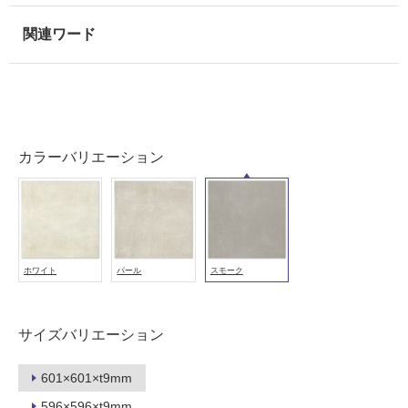
室
壁
使
用
可
能
カラーバリエーション
使
用
可
能
(寒
冷
ホワイト
パール
スモーク
地
以
外)
サイズバリエーション
使
用
601×601×t9mm
不
596×596×t9mm