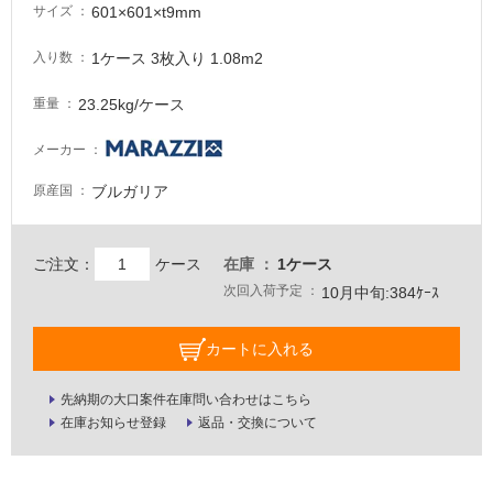
注
601×601×t9mm
サイズ
意
が
1ケース 3枚入り 1.08m2
入り数
必
要
23.25kg/ケース
重量
適
メーカー
し
て
ブルガリア
原産国
い
な
い
ご注文：
ケース
在庫
1ケース
次回入荷予定
10月中旬:384ｹｰｽ
屋
内
カートに入れる
壁・
屋
先納期の大口案件在庫問い合わせはこちら
在庫お知らせ登録
返品・交換について
外
壁・
浴