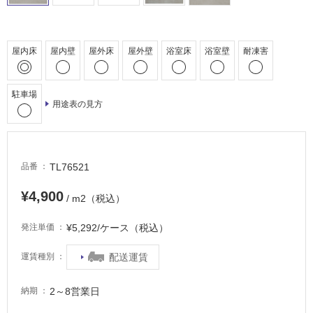
床・
駐
車
屋内床
屋内壁
屋外床
屋外壁
浴室床
浴室壁
耐凍害
場
非
駐車場
用途表の見方
常
に
適
し
TL76521
品番
て
い
¥4,900
/ m2（税込）
る
適
¥5,292/ケース（税込）
発注単価
し
て
配送運賃
運賃種別
い
る
2～8営業日
納期
が