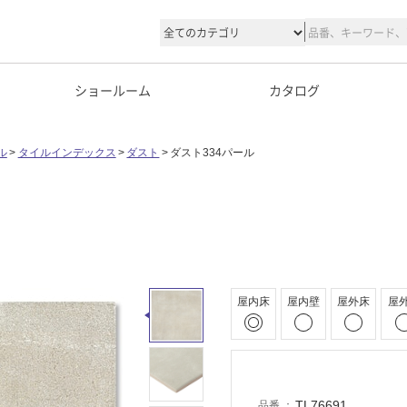
ショールーム
カタログ
ル
タイルインデックス
ダスト
ダスト334パール
屋内床
屋内壁
屋外床
屋
TL76691
品番