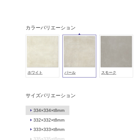
ング
屋内床・
屋外床・
土足・遮
浴室床・
音・床暖
駐車場
カラーバリエーション
対
非
応
常
し
に
て
適
い
し
る
て
ホワイト
パール
スモーク
い
対
る
応
し
サイズバリエーション
適
て
し
い
て
334×334×t8mm
る
い
332×332×t8mm
が
る
制
333×333×t8mm
が
限
注
335×335×t8mm