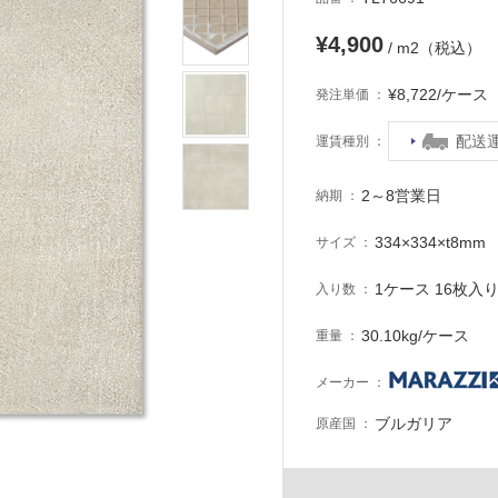
¥4,900
/ m2（税込）
¥8,722/ケー
発注単価
配送
運賃種別
2～8営業日
納期
334×334×t8mm
サイズ
1ケース 16枚入り 
入り数
30.10kg/ケース
重量
メーカー
ブルガリア
原産国