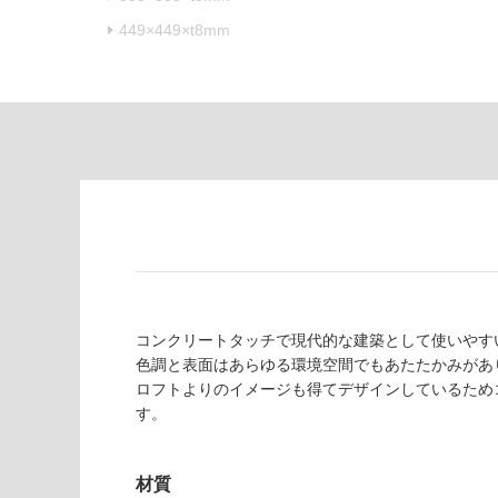
あ
意
449×449×t8mm
り
が
の
必
為
要
注
適
意
し
が
て
必
い
要
な
※
い
商
屋内壁・屋外
品
壁・浴室壁
仕
様
使用可
コンクリートタッチで現代的な建築として使いやす
欄
能
色調と表面はあらゆる環境空間でもあたたかみがあ
を
ロフトよりのイメージも得てデザインしているため
ご
す。
使用可
確
能
認
(寒冷地
く
材質