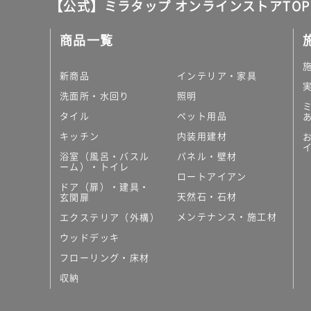
【公式】ミラタップ オンラインストアTOP
商品一覧
新商品
インテリア・家具
洗面所・水回り
照明
タイル
ペット用品
キッチン
内装用建材
浴室（風呂・バスル
パネル・壁材
ーム）・トイレ
ロートアイアン
ドア（扉）・建具・
天然石・石材
玄関扉
メンテナンス・施工材
エクステリア（外構）
ウッドデッキ
フローリング・床材
収納