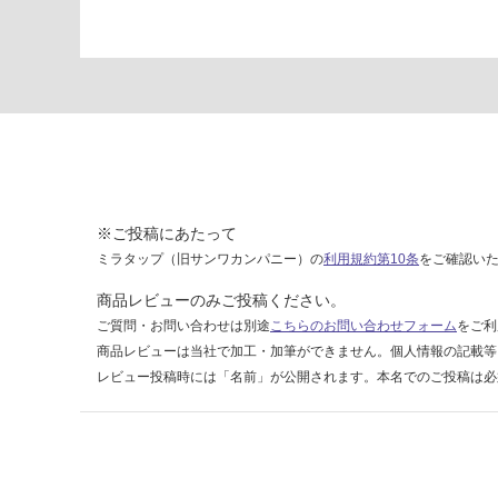
4
パ
ー
ル
運賃表
F
運
※ご投稿にあたって
賃
ミラタップ（旧サンワカンパニー）の
利用規約第10条
をご確認い
合
計
商品レビューのみご投稿ください。
:
ご質問・お問い合わせは別途
こちらのお問い合わせフォーム
をご利
¥1,
商品レビューは当社で加工・加筆ができません。個人情報の記載等
14
レビュー投稿時には「名前」が公開されます。本名でのご投稿は必
0/
ケ
ー
ス