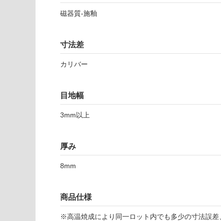
以外)
だ
さ
磁器質-施釉
使用不
い
可
対
寸法差
応
し
カリバー
て
い
な
目地幅
T
い
L
3mm以上
7
6
6
厚み
9
1
8mm
ダ
ス
ト
商品仕様
3
3
※高温焼成により同一ロット内でも多少の寸法誤差