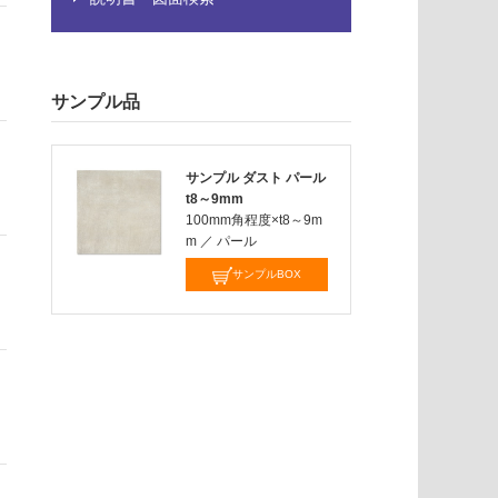
サンプル品
サンプル ダスト パール
t8～9mm
100mm角程度×t8～9m
m
／
パール
サンプルBOX