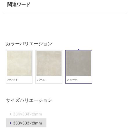
使
用
可
能
使
用
カラーバリエーション
可
能
(寒
冷
地
以
ホワイト
パール
スモーク
外)
使
サイズバリエーション
用
不
334×334×t8mm
可
333×333×t8mm