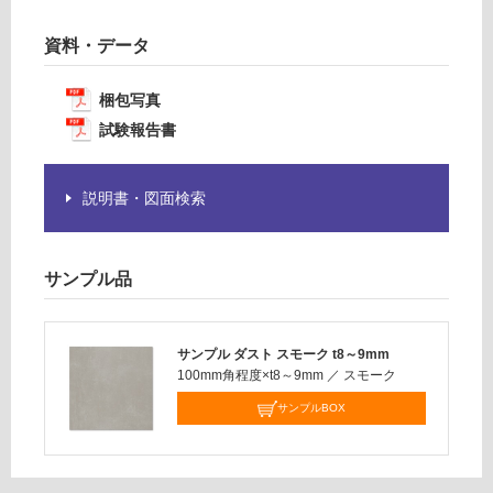
計
要
:
※
資料・データ
¥1,
商
14
品
0/
梱包写真
仕
ケ
試験報告書
様
ー
欄
ス
を
説明書・図面検索
ご
確
認
サンプル品
く
だ
さ
サンプル ダスト スモーク t8～9mm
い
100mm角程度×t8～9mm
／
スモーク
対
サンプルBOX
応
し
て
い