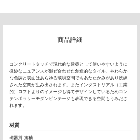
フ
ロ
商品詳細
ー
リ
コンクリートタッチで現代的な建築として使いやすいように
微妙なニュアンスが混ぜ合わせた創造的なタイル。やわらか
ン
な色調と表面はあらゆる環境空間でもあたたかみがあり洗練
された空間が生み出されます。またインダストリアル（工業
グ
的）ロフトよりのイメージも得てデザインしているためコン
テンポラリーモダンビンテージも表現できる空間もうみださ
土足・遮
れます。
T
音・床暖
L
対
材質
7
応
6
磁器質-施釉
し