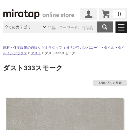
カート
マイページ
商品カテゴリ
建材・住宅設備の通販ならミラタップ（旧サンワカンパニー）
タイル
タイ
ルインデックス
ダスト
ダスト333スモーク
施工事例
洗面所・水回り
タイル
ダスト333スモーク
ショールーム
施工事例
法人案件納入事例
キッチン
浴室（風呂・
バスルー
ム）・
トイレ
ショールームの
ご案内
東京
ショールーム
お気に入りに登録
ミラタップ
のあるくらし
お客様訪問
インタビュー
ドア（扉）・
建具・玄関
サポート
扉
エクステリア
（外構）
大阪
ショールーム
仙台
ショールーム
店舗・施設事例
その他サービス
ご利用ガイド
初めての方へ
ウッドデッキ
フローリング・
床材
名古屋
ショールーム
京都
ショールーム
ミラタップと
創る家
工事会社紹介
Coziコンシ
よくある質問
お問い合わせ
ASOLIE
ェルジュ
収納
インテリア・
家具
福岡
ショールーム
札幌スマート
ショールー