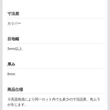
7
て
9
い
1
寸法差
る
ダ
ス
対
カリバー
ト
応
3
し
3
目地幅
て
3
い
3mm以上
ス
る
モ
が
ー
制
厚み
ク
限
あ
8mm
運賃表
り
F
の
為
商品仕様
注
運
意
※高温焼成により同一ロット内でも多少の寸法誤差、色ムラ
賃
が
が生じます。
合
必