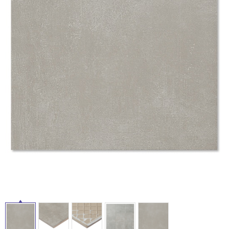
ム
修理お問い合わせ
クレーム公開
自分らしい家づくり
最高のリノベ会社が
みつ
照明
ペット用品
横浜スマート
ショールー
SUVACO
かる
リノベりす
タ
ム
ウェルビーみのお
HDC
説明書・図面検索
水まわり
3年保証
BOX
内装用建材
パネル・壁材
イ
お役立ち情報
住まいの
スタイリング
ロートアイアン
天然石・石材
アイデア
ル
ミラタップ
チャンネル
メンテナンス・
施工材
新商品
オンライン相談
屋
内
床・
屋
外
床・
浴
室
床・
駐