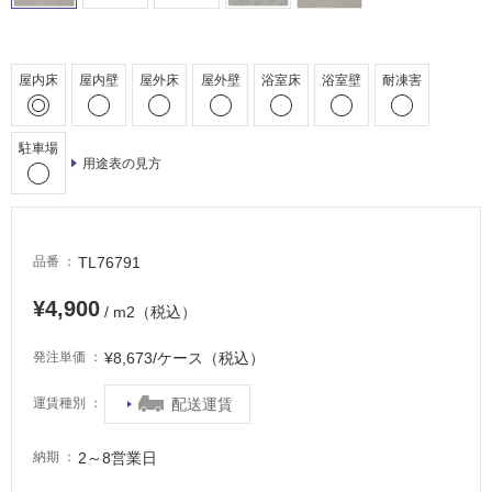
車
場
屋内床
屋内壁
屋外床
屋外壁
浴室床
浴室壁
耐凍害
非
常
に
駐車場
適
用途表の見方
し
て
い
る
TL76791
品番
適
¥4,900
/ m2（税込）
し
て
¥8,673/ケース（税込）
発注単価
い
る
配送運賃
運賃種別
が
注
2～8営業日
意
納期
が