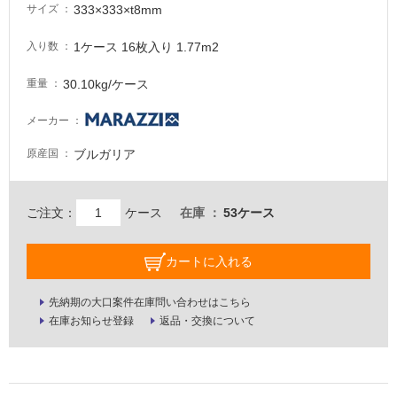
333×333×t8mm
サイズ
必
要
1ケース 16枚入り 1.77m2
入り数
適
し
30.10kg/ケース
重量
て
い
メーカー
な
ブルガリア
原産国
い
屋
ご注文：
ケース
在庫
53ケース
内
壁・
カートに入れる
屋
外
先納期の大口案件在庫問い合わせはこちら
壁・
在庫お知らせ登録
返品・交換について
浴
室
壁