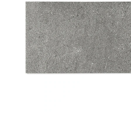
タイル
フローリ
ング
屋内床・