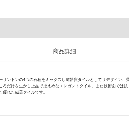
商品詳細
ーリントンの4つの石種をミックスし磁器質タイルとしてリデザイン。
ころだけを生かし上品で控えめなエレガントタイル。また技術面では抗
た優れた磁器タイルです。