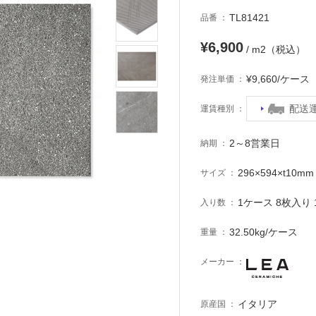
TL81421
品番
¥6,900
/ m2（税込）
¥9,660/ケー
発注単価
配送
運賃種別
2～8営業日
納期
296×594×t10mm
サイズ
1ケース 8枚入り 1
入り数
32.50kg/ケース
重量
メーカー
イタリア
原産国