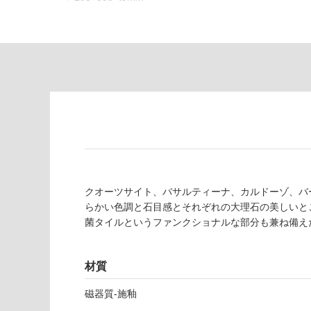
り
が
の
必
為
要
注
適
意
し
が
て
必
い
要
な
※
い
商
屋内壁・屋外
品
壁・浴室壁
仕
様
クオーツサイト、バサルティーナ、カルドーゾ、バ
使用可
欄
らかい色調と石目感とそれぞれの大理石の美しいと
能
を
菌タイルというファンクショナルな部分も兼ね備え
ご
使用可
確
能
認
材質
(寒冷地
く
磁器質-施釉
以外)
だ
さ