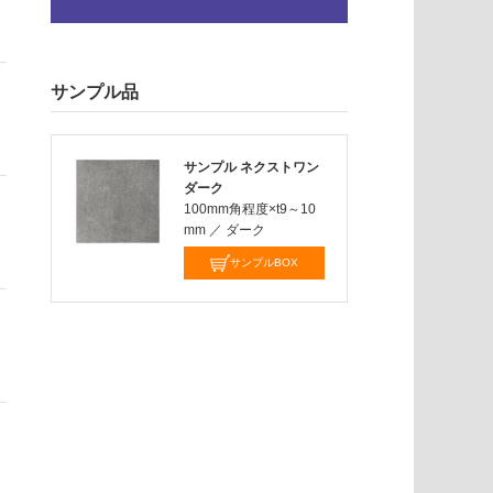
サンプル品
サンプル ネクストワン
ダーク
100mm角程度×t9～10
mm
／
ダーク
サンプルBOX