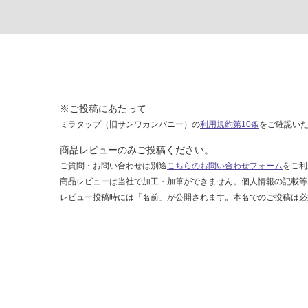
5
9
4
ダ
ー
ク
※ご投稿にあたって
運賃表
ミラタップ（旧サンワカンパニー）の
利用規約第10条
をご確認い
F
商品レビューのみご投稿ください。
運
ご質問・お問い合わせは別途
こちらのお問い合わせフォーム
をご利
賃
商品レビューは当社で加工・加筆ができません。個人情報の記載等
合
レビュー投稿時には「名前」が公開されます。本名でのご投稿は必
計
:
¥1,
14
0/
ケ
ー