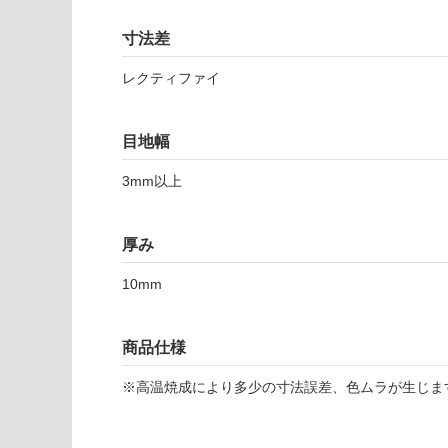
使用不
い
可
寸法差
対
応
レクティファイ
し
T
て
L
い
目地幅
8
な
1
3mm以上
い
4
2
1
厚み
ネ
ク
10mm
ス
ト
ワ
商品仕様
ン
※高温焼成により多少の寸法誤差、色ムラが生じま
2
9
6-