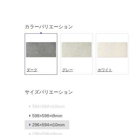
屋外床・
土足・遮
浴室床・
音・床暖
駐車場
カラーバリエーション
対
非
応
常
し
に
て
適
い
し
る
て
い
対
ダーク
グレー
ホワイト
る
応
し
適
て
し
サイズバリエーション
い
て
る
い
594×594×t10mm
が
る
598×598×t9mm
制
が
限
注
296×594×t10mm
あ
意
298×598×t9mm