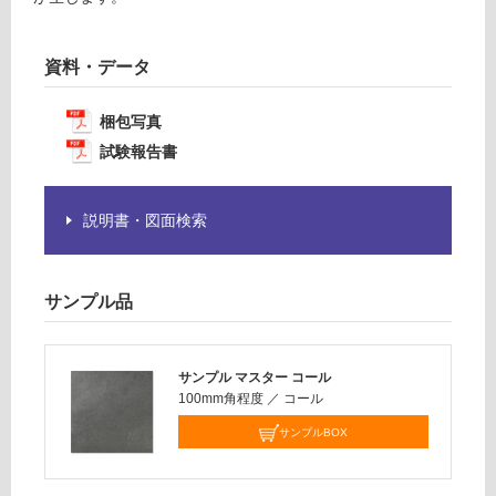
必
計
要
:
※
¥1,
資料・データ
商
14
品
0/
梱包写真
仕
ケ
試験報告書
様
ー
欄
ス
を
説明書・図面検索
ご
確
認
く
サンプル品
だ
さ
い
サンプル マスター コール
100mm角程度
／
コール
対
応
サンプルBOX
し
て