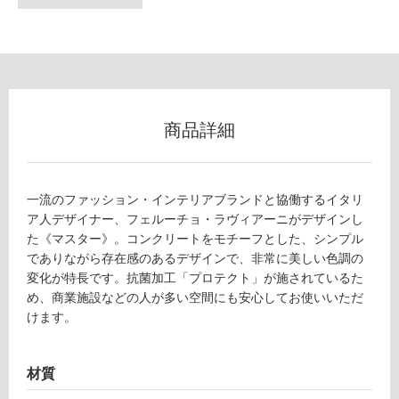
フ
ロ
商品詳細
ー
リ
一流のファッション・インテリアブランドと協働するイタリ
ン
ア人デザイナー、フェルーチョ・ラヴィアーニがデザインし
た《マスター》。コンクリートをモチーフとした、シンプル
でありながら存在感のあるデザインで、非常に美しい色調の
グ
変化が特長です。抗菌加工「プロテクト」が施されているた
め、商業施設などの人が多い空間にも安心してお使いいただ
土足・遮
けます。
T
音・床暖
L
対
8
材質
応
1