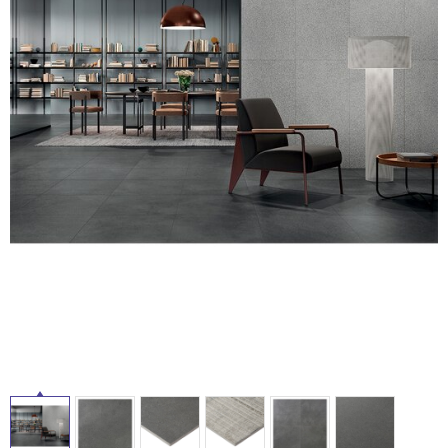
ム
修理お問い合わせ
クレーム公開
自分らしい家づくり
最高のリノベ会社が
みつ
照明
ペット用品
横浜スマート
ショールー
SUVACO
かる
リノベりす
ム
ウェルビーみのお
HDC
タ
説明書・図面検索
水まわり
3年保証
BOX
内装用建材
パネル・壁材
イ
お役立ち情報
住まいの
スタイリング
ロートアイアン
天然石・石材
アイデア
ル
ミラタップ
チャンネル
メンテナンス・
施工材
新商品
オンライン相談
屋
内
床・
屋
外
床・
浴
室
床・