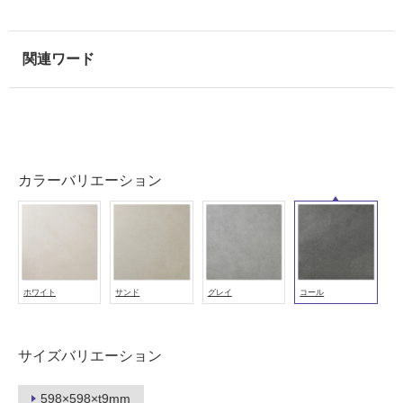
壁
使
用
可
能
使
用
可
能
カラーバリエーション
(寒
冷
地
以
外)
ホワイト
サンド
グレイ
コール
使
用
不
サイズバリエーション
可
598×598×t9mm