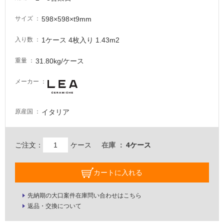
が
必
598×598×t9mm
サイズ
要
適
1ケース 4枚入り 1.43m2
入り数
し
て
31.80kg/ケース
重量
い
メーカー
な
い
イタリア
原産国
屋
内
ご注文：
ケース
在庫
4ケース
壁・
屋
外
カートに入れる
壁・
先納期の大口案件在庫問い合わせはこちら
浴
返品・交換について
室