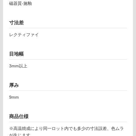
し
5
磁器質-施釉
て
2
い
1
る
寸法差
マ
ス
対
レクティファイ
タ
応
ー
し
5
て
目地幅
9
い
8
る
3mm以上
コ
が
ー
制
ル
限
厚み
あ
運賃表
9mm
り
F
の
為
商品仕様
注
運
意
賃
※高温焼成により同一ロット内でも多少の寸法誤差、色ムラ
が
合
が生じます。