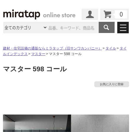
カート
マイページ
商品カテゴリ
建材・住宅設備の通販ならミラタップ（旧サンワカンパニー）
タイル
タイ
ルインデックス
マスター
マスター 598 コール
施工事例
洗面所・水回り
タイル
マスター 598 コール
ショールーム
施工事例
法人案件納入事例
キッチン
浴室（風呂・
バスルー
ム）・
トイレ
ショールームの
ご案内
東京
ショールーム
お気に入りに登録
ミラタップ
のあるくらし
お客様訪問
インタビュー
ドア（扉）・
建具・玄関
サポート
扉
エクステリア
（外構）
大阪
ショールーム
仙台
ショールーム
店舗・施設事例
その他サービス
ご利用ガイド
初めての方へ
ウッドデッキ
フローリング・
床材
名古屋
ショールーム
京都
ショールーム
ミラタップと
創る家
工事会社紹介
Coziコンシ
よくある質問
お問い合わせ
ASOLIE
ェルジュ
収納
インテリア・
家具
福岡
ショールーム
札幌スマート
ショールー