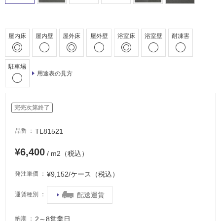
駐
車
場
屋内床
屋内壁
屋外床
屋外壁
浴室床
浴室壁
耐凍害
非
常
に
駐車場
用途表の見方
適
し
て
完売次第終了
い
る
TL81521
品番
適
し
¥6,400
/ m2（税込）
て
い
¥9,152/ケース（税込）
発注単価
る
が
配送運賃
運賃種別
注
意
2～8営業日
納期