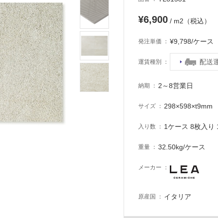
¥6,900
/ m2（税込）
¥9,798/ケー
発注単価
配送
運賃種別
2～8営業日
納期
298×598×t9mm
サイズ
1ケース 8枚入り 1
入り数
32.50kg/ケース
重量
メーカー
イタリア
原産国