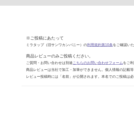
9
8
グ
レ
ー
※ご投稿にあたって
運賃表
ミラタップ（旧サンワカンパニー）の
利用規約第10条
をご確認い
F
商品レビューのみご投稿ください。
ご質問・お問い合わせは別途
こちらのお問い合わせフォーム
をご利
運
商品レビューは当社で加工・加筆ができません。個人情報の記載等
賃
レビュー投稿時には「名前」が公開されます。本名でのご投稿は必
合
計
:
¥1,
14
0/
ケ
ー
ス