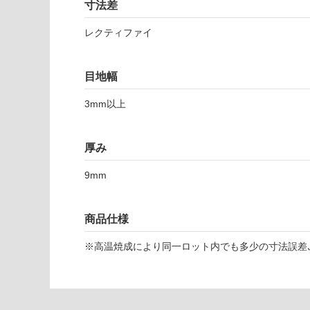
い
寸法差
可
対
レクティファイ
応
し
T
て
目地幅
L
い
8
な
3mm以上
1
い
5
8
厚み
1
ネ
9mm
ク
ス
ト
商品仕様
ワ
ン
※高温焼成により同一ロット内でも多少の寸法誤差､
2
9
8-
5