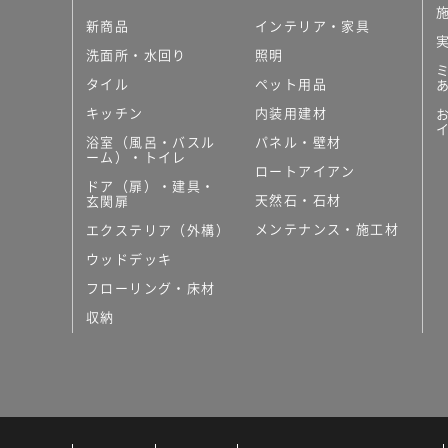
新商品
インテリア・家具
洗面所・水回り
照明
タイル
ペット用品
キッチン
内装用建材
浴室（風呂・バスル
パネル・壁材
ーム）・トイレ
ロートアイアン
ドア（扉）・建具・
天然石・石材
玄関扉
メンテナンス・施工材
エクステリア（外構）
ウッドデッキ
フローリング・床材
収納