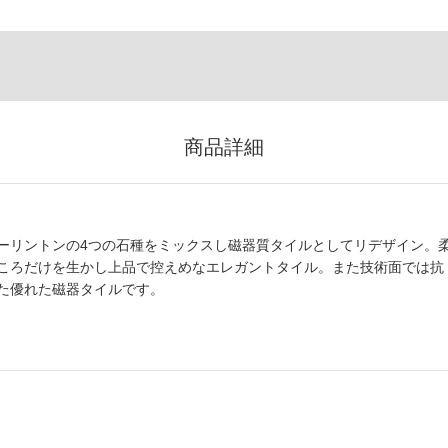
商品詳細
ーリントンの4つの石種をミックスし磁器質タイルとしてリデザイン。
ころだけを生かし上品で控えめなエレガントタイル。また技術面では抗
た優れた磁器タイルです。