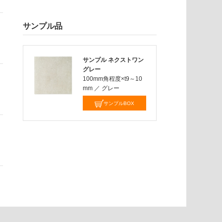
サンプル品
サンプル ネクストワン
グレー
100mm角程度×t9～10
mm
／
グレー
サンプルBOX