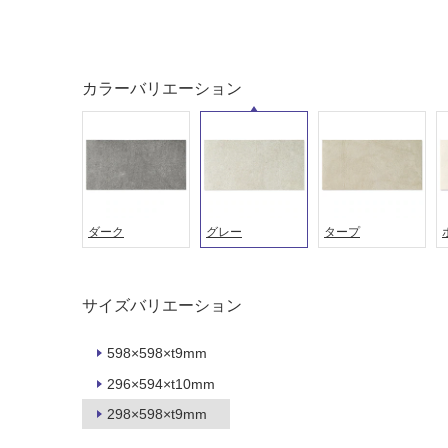
土足・遮
浴室床・
音・床暖
駐車場
対
非
カラーバリエーション
応
常
し
に
て
適
い
し
る
て
い
対
る
ダーク
グレー
タープ
応
し
適
て
し
サイズバリエーション
い
て
る
い
が
る
598×598×t9mm
制
が
296×594×t10mm
限
注
298×598×t9mm
あ
意
り
が