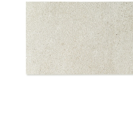
タイル
フローリ
ング
屋内床・
屋外床・