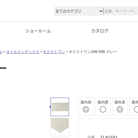
ショールーム
カタログ
ル
タイルインデックス
ネクストワン
ネクストワン298-598 グレー
ー
屋内床
屋内壁
屋外床
屋
TL81581
品番