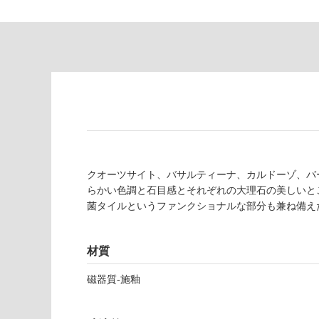
の
必
為
要
注
適
意
し
が
て
必
い
要
な
※
い
商
屋内壁・屋外
品
壁・浴室壁
仕
クオーツサイト、バサルティーナ、カルドーゾ、バ
様
使用可
らかい色調と石目感とそれぞれの大理石の美しいと
欄
能
菌タイルというファンクショナルな部分も兼ね備え
を
ご
使用可
確
材質
能
認
(寒冷地
く
磁器質-施釉
以外)
だ
さ
使用不