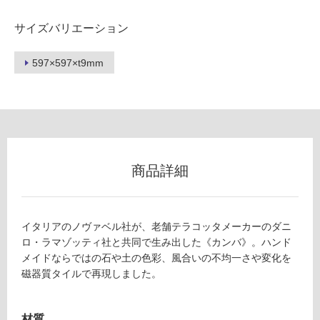
サイズバリエーション
フ
597×597×t9mm
ロ
ー
リ
商品詳細
ン
グ
イタリアのノヴァベル社が、老舗テラコッタメーカーのダニ
ロ・ラマゾッティ社と共同で生み出した《カンバ》。ハンド
土足・遮
メイドならではの石や土の色彩、風合いの不均一さや変化を
磁器質タイルで再現しました。
音・床暖
T
L
対
8
応
材質