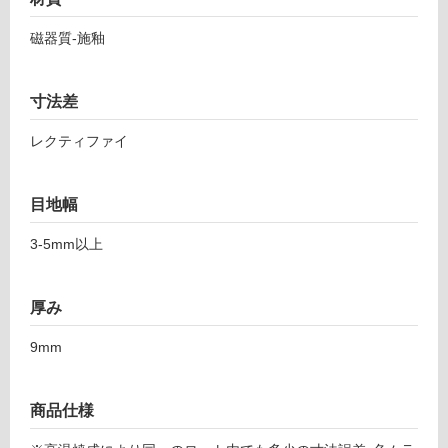
6
し
4
磁器質-施釉
て
8
い
6
る
カ
寸法差
対
ン
応
レクティファイ
バ
し
ブ
て
ル
い
目地幅
ン
る
5
3-5mm以上
が
9
制
7
限
厚み
あ
運賃表
り
F
9mm
の
為
運
注
商品仕様
賃
意
合
が