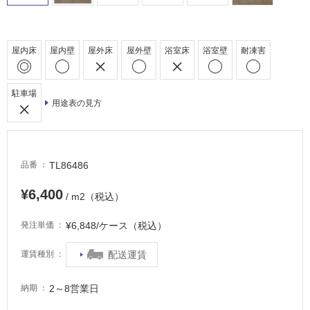
駐
車
場
屋内床
屋内壁
屋外床
屋外壁
浴室床
浴室壁
耐凍害
非
常
駐車場
に
用途表の見方
適
し
て
い
TL86486
品番
る
¥6,400
/ m2（税込）
適
し
¥6,848/ケース（税込）
発注単価
て
い
配送運賃
運賃種別
る
が
2～8営業日
納期
注
意