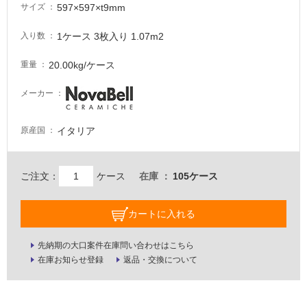
597×597×t9mm
サイズ
が
必
1ケース 3枚入り 1.07m2
入り数
要
適
20.00kg/ケース
重量
し
て
メーカー
い
な
イタリア
原産国
い
屋
ご注文：
ケース
在庫
105ケース
内
壁・
カートに入れる
屋
外
先納期の大口案件在庫問い合わせはこちら
在庫お知らせ登録
返品・交換について
壁・
浴
室