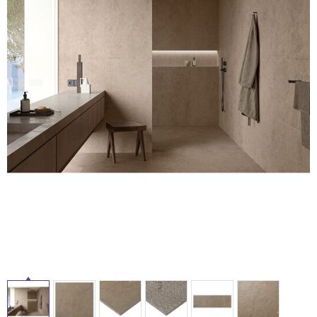
ム
修理お問い合わせ
クレーム公開
自分らしい家づくり
最高のリノベ会社が
みつ
照明
ペット用品
横浜スマート
ショールー
SUVACO
かる
リノベりす
ム
ウェルビーみのお
HDC
説明書・図面検索
水まわり
3年保証
タ
BOX
内装用建材
パネル・壁材
お役立ち情報
住まいの
スタイリング
イ
ロートアイアン
天然石・石材
アイデア
ル
ミラタップ
チャンネル
メンテナンス・
施工材
新商品
オンライン相談
屋
内
床・
屋
外
床・
浴
室
床・