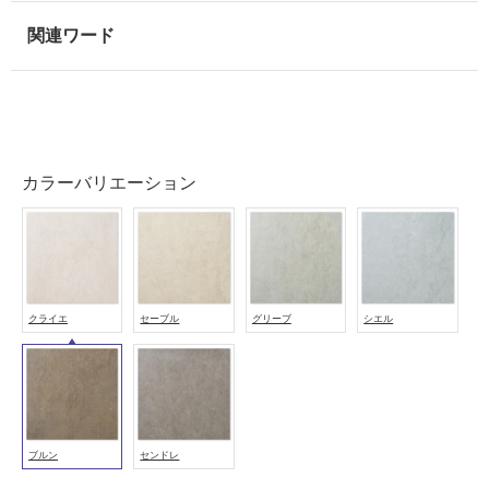
壁
使
用
可
能
使
カラーバリエーション
用
可
能
(寒
冷
地
クライエ
セーブル
グリーブ
シエル
以
外)
使
用
不
可
ブルン
センドレ