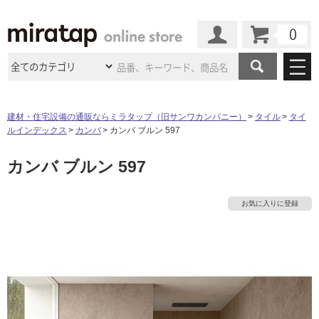
カート
マイページ
商品カテゴリ
建材・住宅設備の通販ならミラタップ（旧サンワカンパニー）
タイル
タイ
ルインデックス
カンバ
カンバ ブルン 597
施工事例
洗面所・水回り
タイル
カンバ ブルン 597
ショールーム
施工事例
法人案件納入事例
キッチン
浴室（風呂・
バスルー
ム）・
トイレ
ショールームの
ご案内
東京
ショールーム
お気に入りに登録
ミラタップ
のあるくらし
お客様訪問
インタビュー
ドア（扉）・
建具・玄関
サポート
扉
エクステリア
（外構）
大阪
ショールーム
仙台
ショールーム
店舗・施設事例
その他サービス
ご利用ガイド
初めての方へ
ウッドデッキ
フローリング・
床材
名古屋
ショールーム
京都
ショールーム
ミラタップと
創る家
工事会社紹介
Coziコンシ
よくある質問
お問い合わせ
ASOLIE
ェルジュ
収納
インテリア・
家具
福岡
ショールーム
札幌スマート
ショールー