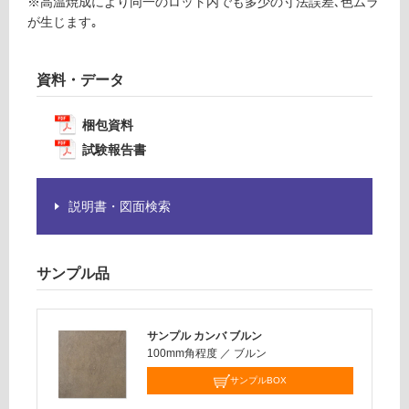
※高温焼成により同一のロット内でも多少の寸法誤差､色ムラ
計
必
が生じます｡
:
要
¥1,
※
14
商
資料・データ
0/
品
ケ
仕
梱包資料
ー
様
試験報告書
ス
欄
を
ご
説明書・図面検索
確
認
く
サンプル品
だ
さ
い
サンプル カンバ ブルン
対
100mm角程度
／
ブルン
応
サンプルBOX
し
て