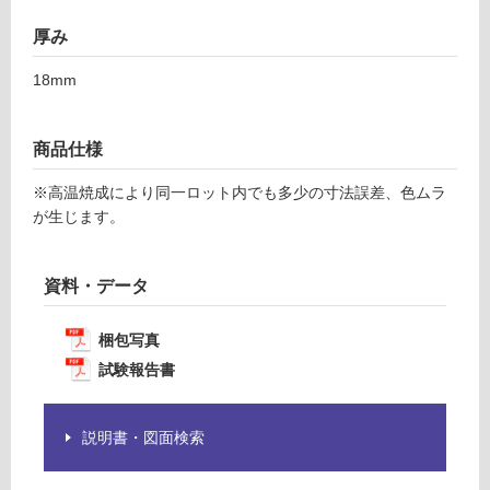
2
り
の
厚み
運賃表
為
F
18mm
注
意
が
運
商品仕様
必
賃
要
合
※高温焼成により同一ロット内でも多少の寸法誤差、色ムラ
※
計
が生じます。
商
:
品
¥1,
仕
14
資料・データ
様
0/
欄
ケ
梱包写真
を
ー
試験報告書
ご
ス
確
認
説明書・図面検索
く
だ