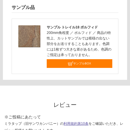
さ
い
サンプル品
対
応
サンプル トレイル18 ポルフィド
し
200mm角程度
／
ポルフィド
／
商品の特
て
性上、カットサンプルでは模様の出ない
い
部分をお送りすることもあります。色調
な
には1枚ずつ大きな差があるため、色調の
い
ご指定は承っておりません。
サンプルBOX
レビュー
※ご投稿にあたって
ミラタップ（旧サンワカンパニー）の
利用規約第10条
をご確認いただき、レ