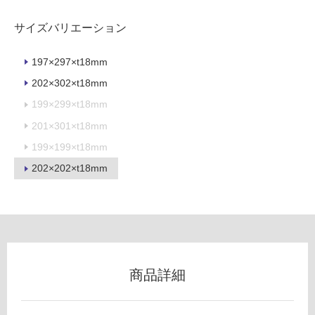
使
サイズバリエーション
用
不
197×297×t18mm
可
202×302×t18mm
199×299×t18mm
201×301×t18mm
フ
199×199×t18mm
ロ
202×202×t18mm
ー
リ
ン
商品詳細
グ