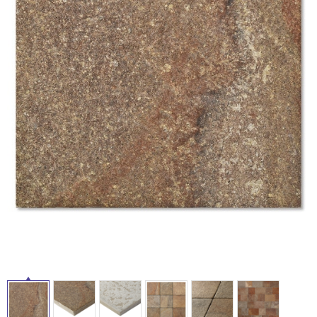
ム
修理お問い合わせ
クレーム公開
自分らしい家づくり
最高のリノベ会社が
みつ
照明
ペット用品
横浜スマート
ショールー
SUVACO
かる
リノベりす
ム
ウェルビーみのお
HDC
説明書・図面検索
水まわり
3年保証
BOX
内装用建材
パネル・壁材
お役立ち情報
住まいの
スタイリング
ロートアイアン
天然石・石材
アイデア
ミラタップ
チャンネル
メンテナンス・
施工材
新商品
オンライン相談
タ
イ
ル
屋
内
床・
屋