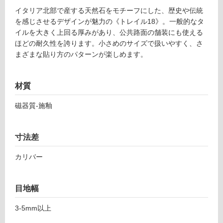
T
イタリア北部で産する天然石をモチーフにした、歴史や伝統
土足・遮
L
を感じさせるデザインが魅力の《トレイル18》。一般的なタ
8
音・床暖
イルを大きく上回る厚みがあり、公共路面の舗装にも使える
7
ほどの耐久性を誇ります。小さめのサイズで扱いやすく、さ
対
7
まざまな貼り方のパターンが楽しめます。
応
4
し
1
て
ト
材質
い
レ
る
イ
磁器質-施釉
ル
対
1
応
寸法差
8
し
ポ
て
カリバー
ル
い
フ
る
ィ
が
目地幅
ド
制
2
限
3-5mm以上
0
あ