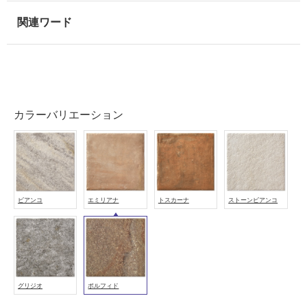
屋
外
壁・
浴
室
壁
カラーバリエーション
使
用
可
能
使
用
ビアンコ
エミリアナ
トスカーナ
ストーンビアンコ
可
能
(寒
冷
地
グリジオ
ポルフィド
以
外)