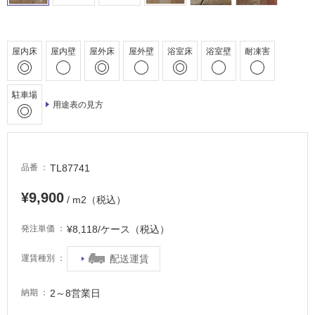
外
床・
浴
屋内床
屋内壁
屋外床
屋外壁
浴室床
浴室壁
耐凍害
室
床・
駐
駐車場
用途表の見方
車
場
非
TL87741
品番
常
に
¥9,900
/ m2（税込）
適
し
¥8,118/ケース（税込）
発注単価
て
い
配送運賃
運賃種別
る
適
2～8営業日
納期
し