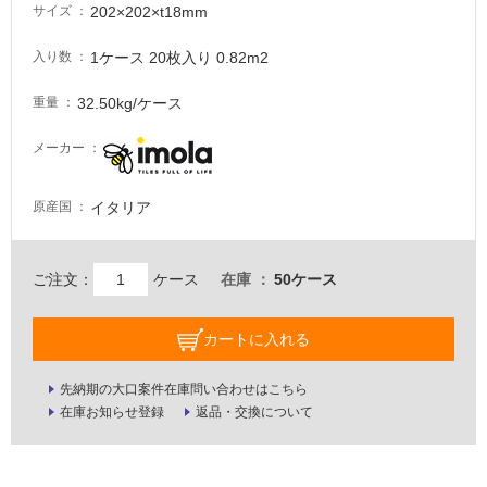
て
202×202×t18mm
サイズ
い
る
1ケース 20枚入り 0.82m2
入り数
が
注
32.50kg/ケース
重量
意
が
メーカー
必
要
イタリア
原産国
適
し
て
ご注文：
ケース
在庫
50ケース
い
な
カートに入れる
い
先納期の大口案件在庫問い合わせはこちら
屋
在庫お知らせ登録
返品・交換について
内
壁・