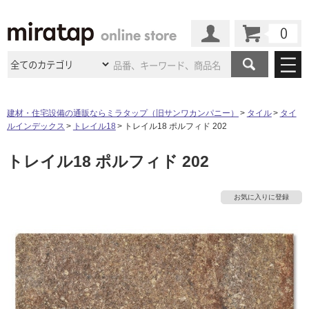
カート
マイページ
商品カテゴリ
建材・住宅設備の通販ならミラタップ（旧サンワカンパニー）
タイル
タイ
ルインデックス
トレイル18
トレイル18 ポルフィド 202
施工事例
洗面所・水回り
タイル
トレイル18 ポルフィド 202
ショールーム
施工事例
法人案件納入事例
キッチン
浴室（風呂・
バスルー
ム）・
トイレ
ショールームの
ご案内
東京
ショールーム
お気に入りに登録
ミラタップ
のあるくらし
お客様訪問
インタビュー
ドア（扉）・
建具・玄関
サポート
扉
エクステリア
（外構）
大阪
ショールーム
仙台
ショールーム
店舗・施設事例
その他サービス
ご利用ガイド
初めての方へ
ウッドデッキ
フローリング・
床材
名古屋
ショールーム
京都
ショールーム
ミラタップと
創る家
工事会社紹介
Coziコンシ
よくある質問
お問い合わせ
ASOLIE
ェルジュ
収納
インテリア・
家具
福岡
ショールーム
札幌スマート
ショールー