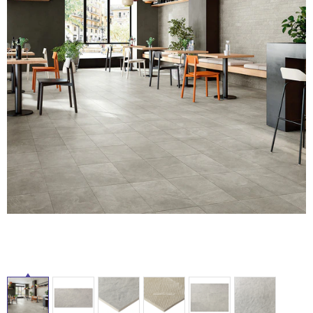
ム
修理お問い合わせ
クレーム公開
自分らしい家づくり
最高のリノベ会社が
みつ
照明
ペット用品
横浜スマート
ショールー
SUVACO
かる
リノベりす
ム
ウェルビーみのお
HDC
説明書・図面検索
水まわり
3年保証
BOX
タ
内装用建材
パネル・壁材
お役立ち情報
住まいの
スタイリング
イ
ロートアイアン
天然石・石材
アイデア
ミラタップ
チャンネル
ル
メンテナンス・
施工材
新商品
オンライン相談
屋
内
床・
屋
外
床・
浴
室
床・