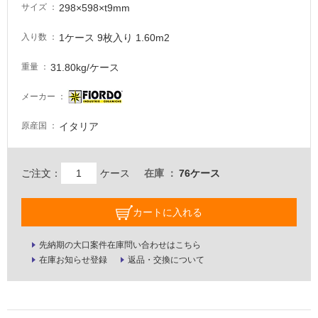
意
298×598×t9mm
サイズ
が
必
1ケース 9枚入り 1.60m2
入り数
要
31.80kg/ケース
重量
適
し
メーカー
て
い
イタリア
原産国
な
い
ご注文：
ケース
在庫
76ケース
屋
内
カートに入れる
壁・
屋
先納期の大口案件在庫問い合わせはこちら
外
在庫お知らせ登録
返品・交換について
壁・
浴
室