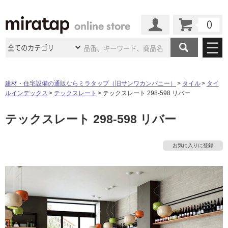
カート
マイページ
商品カテゴリ
建材・住宅設備の通販ならミラタップ（旧サンワカンパニー）
タイル
タイ
ルインデックス
テックスレート
テックスレート 298-598 リバー
施工事例
洗面所・水回り
タイル
テックスレート 298-598 リバー
ショールーム
施工事例
法人案件納入事例
キッチン
浴室（風呂・
バスルー
ム）・
トイレ
ショールームの
ご案内
東京
ショールーム
お気に入りに登録
ミラタップ
のあるくらし
お客様訪問
インタビュー
ドア（扉）・
建具・玄関
サポート
扉
エクステリア
（外構）
大阪
ショールーム
仙台
ショールーム
店舗・施設事例
その他サービス
ご利用ガイド
初めての方へ
ウッドデッキ
フローリング・
床材
名古屋
ショールーム
京都
ショールーム
ミラタップと
創る家
工事会社紹介
Coziコンシ
よくある質問
お問い合わせ
ASOLIE
ェルジュ
収納
インテリア・
家具
福岡
ショールーム
札幌スマート
ショールー