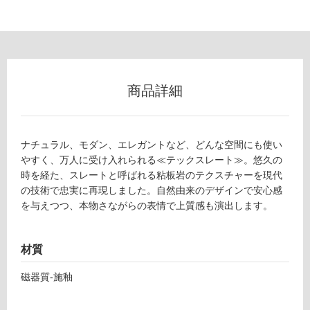
フ
ロ
商品詳細
ー
ナチュラル、モダン、エレガントなど、どんな空間にも使い
リ
やすく、万人に受け入れられる≪テックスレート≫。悠久の
時を経た、スレートと呼ばれる粘板岩のテクスチャーを現代
ン
の技術で忠実に再現しました。自然由来のデザインで安心感
を与えつつ、本物さながらの表情で上質感も演出します。
グ
T
L
材質
土足・遮
9
0
音・床暖
磁器質-施釉
1
対
8