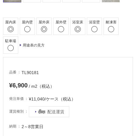
駐
車
場
屋内床
屋内壁
屋外床
屋外壁
浴室床
浴室壁
耐凍害
非
常
駐車場
用途表の見方
に
適
し
て
TL90181
品番
い
る
¥6,900
/ m2（税込）
適
し
¥11,040/ケース（税込）
発注単価
て
い
配送運賃
運賃種別
る
が
2～8営業日
納期
注