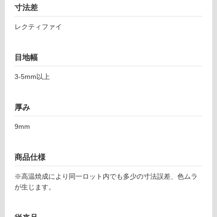
応
1
寸法差
し
テ
て
ッ
レクティファイ
い
ク
る
ス
目地幅
レ
対
ー
応
3-5mm以上
ト
し
2
て
9
い
厚み
8-
る
5
が
9mm
9
制
8
限
リ
あ
商品仕様
バ
り
ー
※高温焼成により同一ロット内でも多少の寸法誤差、色ムラ
の
が生じます。
為
運賃表
注
F
意