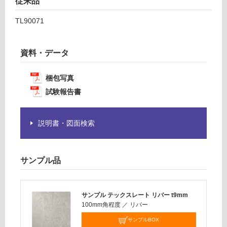
従来品
が
必
運
TL90071
要
賃
※
合
商
計
資料・データ
品
:
仕
¥1,
梱包写真
様
14
試験報告書
欄
0/
を
ケ
ご
ー
説明書・図面検索
確
ス
認
く
だ
サンプル品
さ
い
サンプル テックスレート リバー t9mm
対
100mm角程度
／
リバー
応
し
サンプルBOX