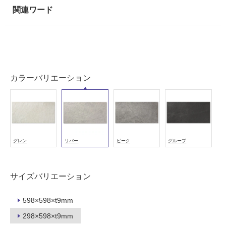
壁
使
用
可
能
カラーバリエーション
使
用
可
能
(寒
冷
グレン
リバー
ピーク
グルーブ
地
以
外)
サイズバリエーション
使
用
598×598×t9mm
不
298×598×t9mm
可