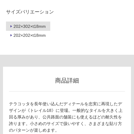
用
不
サイズバリエーション
可
202×302×t18mm
202×202×t18mm
フ
ロ
ー
商品詳細
リ
ン
テラコッタを長年使い込んだディテールを忠実に再現したデ
ザインが《トレイル18》に登場。一般的なタイルを大きく上
グ
T
回る厚みがあり、公共路面の舗装にも使えるほどの耐久性を
L
誇ります。小さめのサイズで扱いやすく、さまざまな貼り方
9
のパターンが楽しめます。
土足・遮