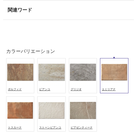
壁・
浴
室
壁
使
用
カラーバリエーション
可
能
使
用
可
能
ポルフィド
ビアンコ
グリジオ
エミリアナ
(寒
冷
地
以
外)
トスカーナ
ストーンビアンコ
ピアゼンティーナ
使