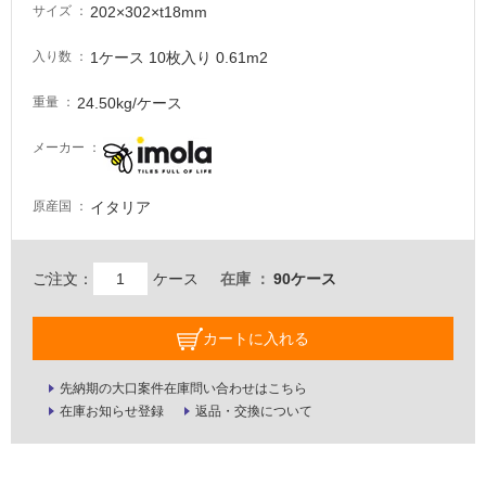
る
202×302×t18mm
サイズ
が
注
1ケース 10枚入り 0.61m2
入り数
意
24.50kg/ケース
重量
が
必
メーカー
要
適
イタリア
原産国
し
て
い
ご注文：
ケース
在庫
90ケース
な
い
カートに入れる
屋
先納期の大口案件在庫問い合わせはこちら
内
在庫お知らせ登録
返品・交換について
壁・
屋
外