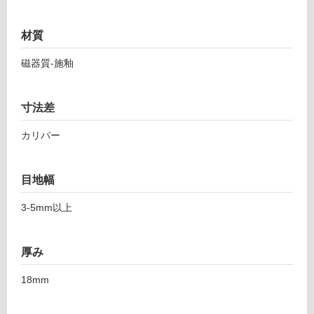
0
音・床暖
4
材質
5
対
1
応
磁器質-施釉
ト
し
レ
て
イ
い
寸法差
ル
る
1
カリバー
対
8
応
エ
し
ミ
目地幅
て
リ
い
ア
3-5mm以上
る
ナ
が
2
制
0
厚み
限
2-
あ
18mm
3
り
0
の
2