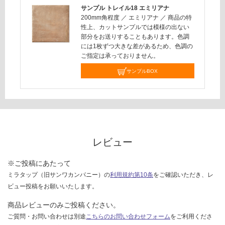
対
サンプル トレイル18 エミリアナ
200mm角程度
／
エミリアナ
／
商品の特
応
性上、カットサンプルでは模様の出ない
し
部分をお送りすることもあります。色調
て
には1枚ずつ大きな差があるため、色調の
い
ご指定は承っておりません。
な
サンプルBOX
い
レビュー
※ご投稿にあたって
ミラタップ（旧サンワカンパニー）の
利用規約第10条
をご確認いただき、レ
ビュー投稿をお願いいたします。
商品レビューのみご投稿ください。
ご質問・お問い合わせは別途
こちらのお問い合わせフォーム
をご利用くださ