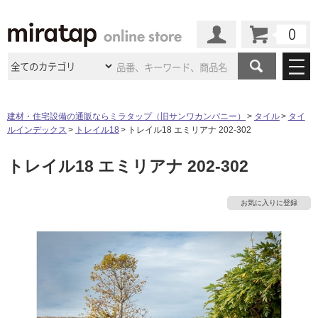
カート
マイページ
商品カテゴリ
建材・住宅設備の通販ならミラタップ（旧サンワカンパニー）
タイル
タイ
ルインデックス
トレイル18
トレイル18 エミリアナ 202-302
施工事例
洗面所・水回り
タイル
トレイル18 エミリアナ 202-302
ショールーム
施工事例
法人案件納入事例
キッチン
浴室（風呂・
バスルー
ム）・
トイレ
ショールームの
ご案内
東京
ショールーム
お気に入りに登録
ミラタップ
のあるくらし
お客様訪問
インタビュー
ドア（扉）・
建具・玄関
サポート
扉
エクステリア
（外構）
大阪
ショールーム
仙台
ショールーム
店舗・施設事例
その他サービス
ご利用ガイド
初めての方へ
ウッドデッキ
フローリング・
床材
名古屋
ショールーム
京都
ショールーム
ミラタップと
創る家
工事会社紹介
Coziコンシ
よくある質問
お問い合わせ
ASOLIE
ェルジュ
収納
インテリア・
家具
福岡
ショールーム
札幌スマート
ショールー