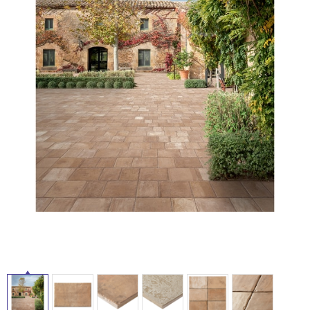
ム
修理お問い合わせ
クレーム公開
自分らしい家づくり
最高のリノベ会社が
みつ
照明
ペット用品
横浜スマート
ショールー
SUVACO
かる
リノベりす
ム
ウェルビーみのお
HDC
説明書・図面検索
水まわり
3年保証
BOX
内装用建材
パネル・壁材
お役立ち情報
住まいの
スタイリング
ロートアイアン
天然石・石材
アイデア
タ
ミラタップ
チャンネル
メンテナンス・
施工材
新商品
オンライン相談
イ
ル
屋
内
床・
屋
外
床・