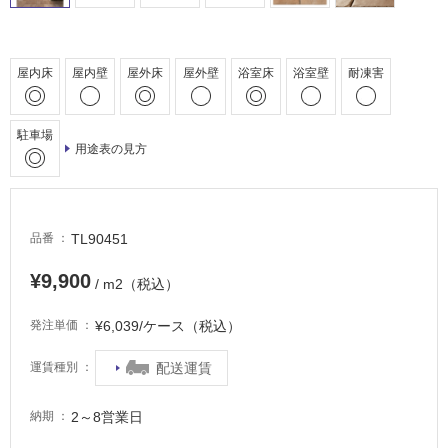
浴
室
床・
屋内床
屋内壁
屋外床
屋外壁
浴室床
浴室壁
耐凍害
駐
車
駐車場
場
用途表の見方
非
常
に
TL90451
品番
適
し
¥9,900
/ m2（税込）
て
い
¥6,039/ケース（税込）
発注単価
る
配送運賃
運賃種別
適
し
て
2～8営業日
納期
い