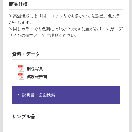
為
商品仕様
注
運賃表
※高温焼成により同一ロット内でも多少の寸法誤差、色ムラ
意
F
が生じます。
が
※同じカラーでも色調には1枚ずつ大きな差がありますが、デ
必
運
ザインの個性としてご理解ください。
要
賃
※
合
商
資料・データ
計
品
:
仕
¥1,
梱包写真
様
14
欄
試験報告書
0/
を
ケ
ご
ー
確
説明書・図面検索
ス
認
く
だ
サンプル品
さ
い