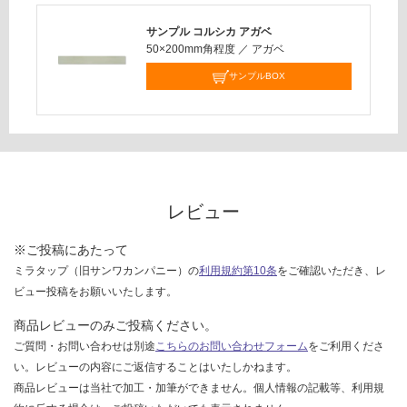
応
し
サンプル コルシカ アガベ
50×200mm角程度
／
アガベ
て
い
サンプルBOX
な
い
レビュー
※ご投稿にあたって
ミラタップ（旧サンワカンパニー）の
利用規約第10条
をご確認いただき、レ
ビュー投稿をお願いいたします。
商品レビューのみご投稿ください。
ご質問・お問い合わせは別途
こちらのお問い合わせフォーム
をご利用くださ
い。レビューの内容にご返信することはいたしかねます。
商品レビューは当社で加工・加筆ができません。個人情報の記載等、利用規