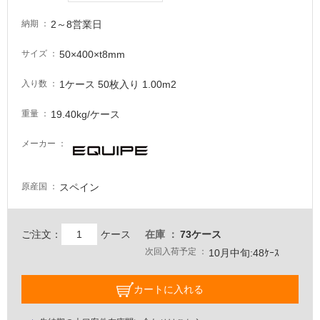
が
注
2～8営業日
納期
意
が
50×400×t8mm
サイズ
必
要
1ケース 50枚入り 1.00m2
入り数
適
19.40kg/ケース
重量
し
て
メーカー
い
な
い
スペイン
原産国
屋
ご注文：
ケース
在庫
73ケース
内
次回入荷予定
10月中旬:48ｹｰｽ
壁・
屋
カートに入れる
外
壁・