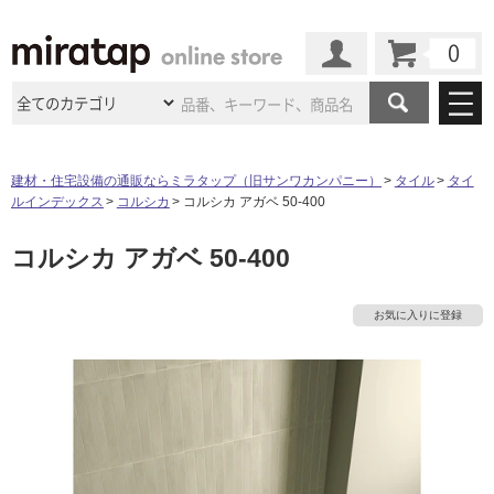
カート
マイページ
商品カテゴリ
建材・住宅設備の通販ならミラタップ（旧サンワカンパニー）
タイル
タイ
ルインデックス
コルシカ
コルシカ アガベ 50-400
施工事例
洗面所・水回り
タイル
コルシカ アガベ 50-400
ショールーム
施工事例
法人案件納入事例
キッチン
浴室（風呂・
バスルー
ム）・
トイレ
ショールームの
ご案内
東京
ショールーム
お気に入りに登録
ミラタップ
のあるくらし
お客様訪問
インタビュー
ドア（扉）・
建具・玄関
サポート
扉
エクステリア
（外構）
大阪
ショールーム
仙台
ショールーム
店舗・施設事例
その他サービス
ご利用ガイド
初めての方へ
ウッドデッキ
フローリング・
床材
名古屋
ショールーム
京都
ショールーム
ミラタップと
創る家
工事会社紹介
Coziコンシ
よくある質問
お問い合わせ
ASOLIE
ェルジュ
収納
インテリア・
家具
福岡
ショールーム
札幌スマート
ショールー