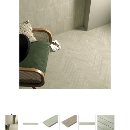
ム
修理お問い合わせ
クレーム公開
自分らしい家づくり
最高のリノベ会社が
みつ
照明
ペット用品
横浜スマート
ショールー
SUVACO
かる
リノベりす
ム
ウェルビーみのお
HDC
説明書・図面検索
水まわり
3年保証
BOX
内装用建材
パネル・壁材
お役立ち情報
住まいの
スタイリング
タ
ロートアイアン
天然石・石材
アイデア
ミラタップ
チャンネル
イ
メンテナンス・
施工材
新商品
オンライン相談
ル
屋
内
床・
屋
外
床・
浴