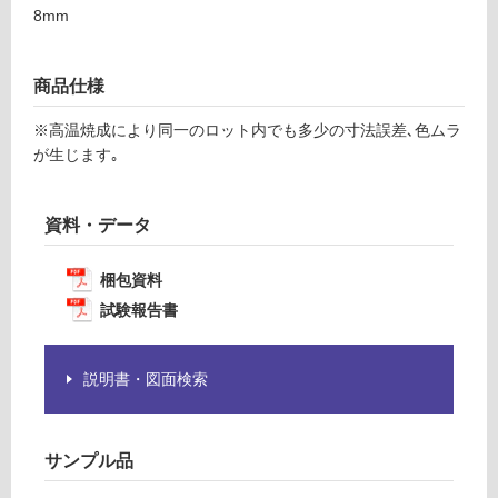
注
8mm
意
運
が
賃
必
商品仕様
合
要
計
※高温焼成により同一のロット内でも多少の寸法誤差､色ムラ
※
:
が生じます｡
商
¥1,
品
14
仕
0/
資料・データ
様
ケ
欄
ー
梱包資料
を
ス
ご
試験報告書
確
認
く
説明書・図面検索
だ
さ
い
サンプル品
対