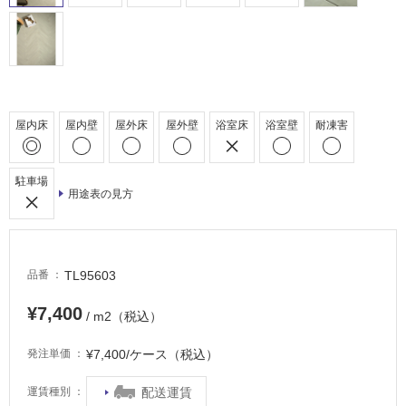
室
床・
駐
車
場
屋内床
屋内壁
屋外床
屋外壁
浴室床
浴室壁
耐凍害
非
常
駐車場
に
用途表の見方
適
し
て
い
TL95603
品番
る
¥7,400
適
/ m2（税込）
し
て
¥7,400/ケース（税込）
発注単価
い
る
配送運賃
運賃種別