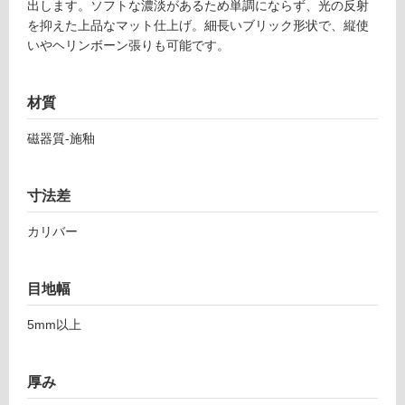
出します。ソフトな濃淡があるため単調にならず、光の反射
9
を抑えた上品なマット仕上げ。細長いブリック形状で、縦使
対
5
いやヘリンボーン張りも可能です。
応
6
し
0
て
3
材質
い
コ
る
ル
磁器質-施釉
シ
対
カ
応
ア
寸法差
し
ガ
て
カリバー
ベ
い
5
る
0-
が
目地幅
4
制
0
限
5mm以上
0
あ
り
運賃表
の
厚み
F
為