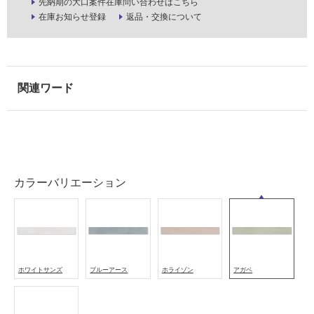
先納期の大口案件在庫問い合わせはこちら
浴
在庫お知らせ登録
返品・交換について
室
壁
使
用
可
能
使
用
可
カラーバリエーション
能
(寒
冷
地
以
外)
ホワイトサンズ
ブルーアース
ホライゾン
アガベ
使
用