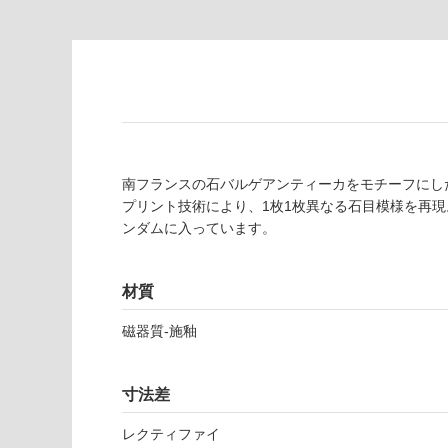
為
要
注
適
意
し
が
て
必
い
要
な
※
い
商
屋内壁・屋外
品
南フランスの石バルゲアンティーカをモチーフにし
壁・浴室壁
仕
プリント技術により、1枚1枚異なる石目模様を再現
様
ンダムに入っています。
使用可
欄
能
を
ご
材質
使用可
確
磁器質-施釉
能
認
(寒冷地
く
以外)
だ
寸法差
さ
使用不
い
可
レクティファイ