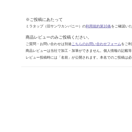
ア
ン
コ
※ご投稿にあたって
ミラタップ（旧サンワカンパニー）の
利用規約第10条
をご確認い
運賃表
F
商品レビューのみご投稿ください。
ご質問・お問い合わせは別途
こちらのお問い合わせフォーム
をご利
運
商品レビューは当社で加工・加筆ができません。個人情報の記載等
賃
レビュー投稿時には「名前」が公開されます。本名でのご投稿は必
合
計
:
¥1,
14
0/
ケ
ー
ス