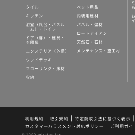
タイル
ペット用品
キッチン
内装用建材
浴室（風呂・バスル
パネル・壁材
ーム）・トイレ
ロートアイアン
ドア（扉）・建具・
天然石・石材
玄関扉
メンテナンス・施工材
エクステリア（外構）
ウッドデッキ
フローリング・床材
収納
利用規約
取引規約
特定商取引法に基づく表示
カスタマーハラスメント対応ポリシー
ご利用ガイ
© 1999 miratap inc.