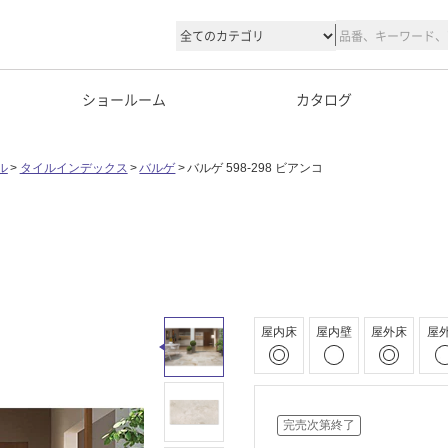
ショールーム
カタログ
ル
タイルインデックス
バルゲ
バルゲ 598-298 ビアンコ
屋内床
屋内壁
屋外床
屋
完売次第終了