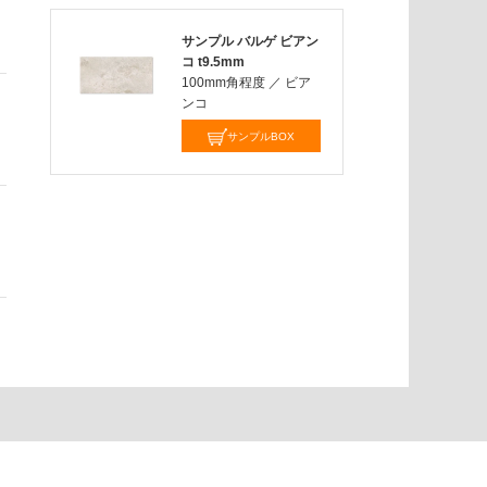
サンプル バルゲ ビアン
コ t9.5mm
100mm角程度
／
ビア
ンコ
サンプルBOX