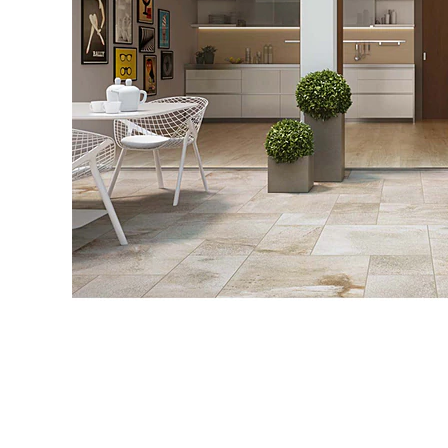
タイル
フローリ
ング
屋内床・
屋外床・
土足・遮
浴室床・