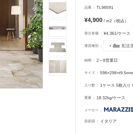
TL98591
品番
¥4,900
/ m2（税込）
¥4,361/ケー
発注単価
配送
運賃種別
2～8営業日
納期
598×298×t9.5m
サイズ
1ケース 5枚入り 0
入り数
18.32kg/ケース
重量
メーカー
イタリア
原産国