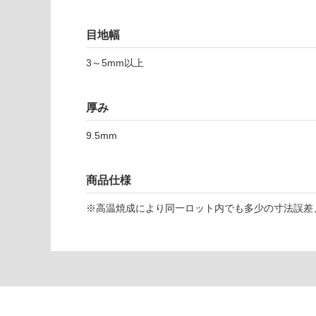
対
応
目地幅
し
て
T
3～5mm以上
い
L
な
9
い
8
厚み
5
9
9.5mm
1
バ
商品仕様
ル
ゲ
※高温焼成により同一ロット内でも多少の寸法誤差
5
9
8-
2
9
8
ビ