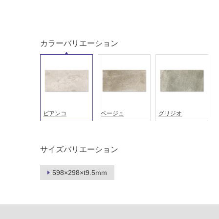
音・床暖
駐車場
対
非
応
常
カラーバリエーション
し
に
て
適
い
し
る
て
い
対
る
応
し
ビアンコ
ベージュ
グリジオ
適
て
し
い
て
る
い
サイズバリエーション
が
る
制
が
598×298×t9.5mm
限
注
あ
意
り
が
の
必