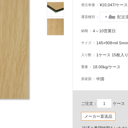
¥10,047/ケ
発注単価
配送
運賃種別
4～10営業日
納期
145×908×t4.5m
サイズ
1ケース 15枚入り 
入り数
18.00kg/ケース
重量
中国
原産国
ご注文：
ケース
メーカー直送品