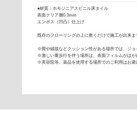
応
し
●材質：ホモジニアスビニル床タイル
て
表面クリア層0.3mm
V
い
エンボス（凹凸）仕上げ
C
な
0
い
既存のフローリングの上に敷くだけで施工が出来ま
1
4
※畳や絨毯などクッション性がある場所では、ジョ
0
※激しい重歩行を伴う場所は、表面フィルムがはが
9
※美容院等、薬品を使用する場所でのご利用はお避
デ
コ
リ
カ
ク
リ
ッ
ク
ナ
チ
ュ