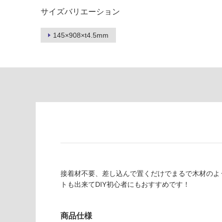
注
適
サイズバリエーション
意
し
が
て
必
145×908×t4.5mm
い
要
な
※
い
商
屋内壁・屋外
品
壁・浴室壁
仕
様
使用可
欄
能
を
ご
使用可
確
能
認
(寒冷地
く
接着材不要、差し込んで置くだけでまるで木材のよう
以外)
だ
トも出来てDIY初心者にもおすすめです！
さ
使用不
い
可
対
商品仕様