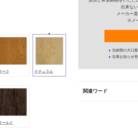
決済と希望納期をいただ
出来ない
メーカー直
※メ
先納期の大口案
在庫お知らせ登
オーク
ナチュラル
オールド