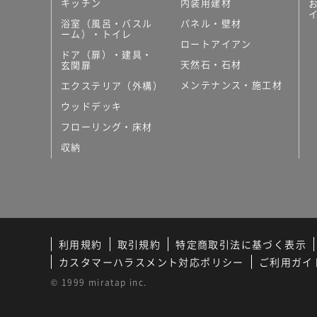
キッチン
内装用建材
浴室（風呂・バスル
パネル・壁材
ーム）・トイレ
ロートアイアン
ドア（扉）・建具・
天然石・石材
玄関扉
メンテナンス・施工材
エクステリア（外構）
ウッドデッキ
フローリング・床材
収納
利用規約
取引規約
特定商取引法に基づく表示
カスタマーハラスメント対応ポリシー
ご利用ガイ
© 1999 miratap inc.