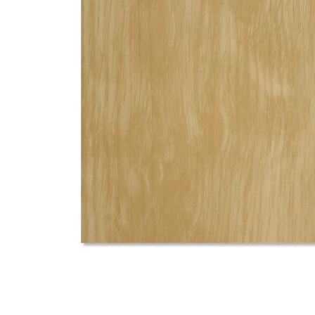
タイル
フローリ
ング
屋内床・
屋外床・
土足・遮
浴室床・
音・床暖
駐車場