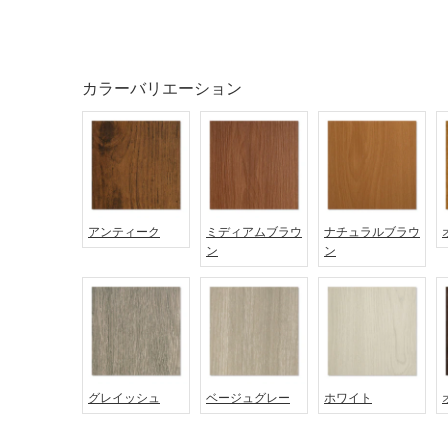
対
非
応
常
し
に
て
カラーバリエーション
適
い
し
る
て
い
対
る
応
し
適
て
し
アンティーク
ミディアムブラウ
ナチュラルブラウ
い
ン
ン
て
る
い
が
る
制
が
限
注
あ
意
り
が
グレイッシュ
ベージュグレー
ホワイト
の
必
為
要