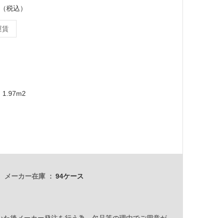
ース（税込）
運賃
m
1.97m2
メーカー在庫
94ケース