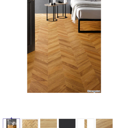
ム
修理お問い合わせ
クレーム公開
自分らしい家づくり
最高のリノベ会社が
みつ
照明
ペット用品
横浜スマート
ショールー
SUVACO
かる
リノベりす
ム
ウェルビーみのお
HDC
説明書・図面検索
水まわり
3年保証
BOX
内装用建材
パネル・壁材
お役立ち情報
住まいの
スタイリング
ロートアイアン
天然石・石材
アイデア
タ
ミラタップ
チャンネル
メンテナンス・
施工材
新商品
オンライン相談
イ
ル
屋
内
床・
屋
外
床・