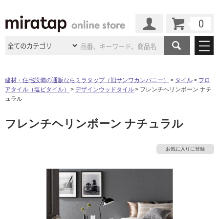
カート
マイページ
商品カテゴリ
建材・住宅設備の通販ならミラタップ（旧サンワカンパニー）
タイル
フロ
アタイル（塩ビタイル）
デザインウッドタイル
フレンチヘリンボーン ナチ
施工事例
洗面所・水回り
タイル
ュラル
ショールーム
施工事例
法人案件納入事例
フレンチヘリンボーン ナチュラル
キッチン
浴室（風呂・
バスルー
ム）・
トイレ
ショールームの
ご案内
東京
ショールーム
ミラタップ
のあるくらし
お客様訪問
インタビュー
ドア（扉）・
建具・玄関
お気に入りに登録
サポート
扉
エクステリア
（外構）
大阪
ショールーム
仙台
ショールーム
店舗・施設事例
その他サービス
ご利用ガイド
初めての方へ
ウッドデッキ
フローリング・
床材
名古屋
ショールーム
京都
ショールーム
ミラタップと
創る家
工事会社紹介
Coziコンシ
よくある質問
お問い合わせ
ASOLIE
ェルジュ
収納
インテリア・
家具
福岡
ショールーム
札幌スマート
ショールー