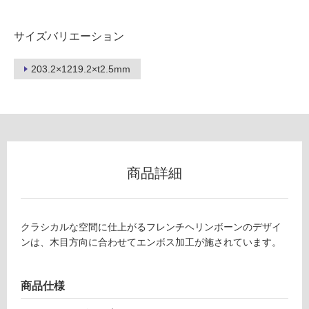
用
不
可
サイズバリエーション
203.2×1219.2×t2.5mm
フ
ロ
ー
商品詳細
リ
クラシカルな空間に仕上がるフレンチヘリンボーンのデザイ
ン
ンは、木目方向に合わせてエンボス加工が施されています。
グ
V
商品仕様
C
土足・遮