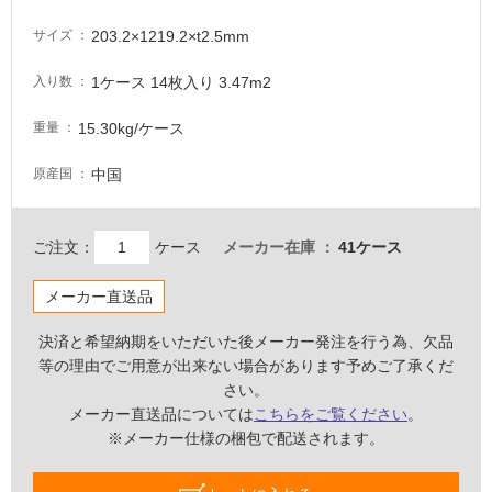
る
が
203.2×1219.2×t2.5mm
サイズ
注
意
1ケース 14枚入り 3.47m2
入り数
が
必
15.30kg/ケース
重量
要
中国
原産国
適
し
て
ご注文：
ケース
メーカー在庫
41ケース
い
な
メーカー直送品
い
決済と希望納期をいただいた後メーカー発注を行う為、欠品
屋
等の理由でご用意が出来ない場合があります予めご了承くだ
内
さい。
メーカー直送品については
こちらをご覧ください
。
壁・
※メーカー仕様の梱包で配送されます。
屋
外