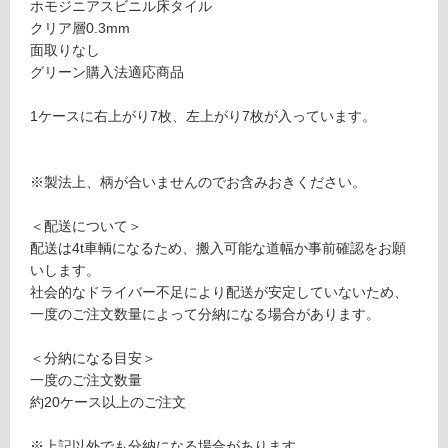
0
ホモジニアスビニル床タイル
音・床暖
1
クリア層0.3mm
7
対
面取りなし
6
応
グリーン購入法適応商品
9
し
フ
て
1ケースに右上がり7枚、左上がり7枚が入っています。
レ
い
ン
る
チ
※製法上、柄が合いませんのでお含みおきください。
対
ヘ
応
リ
＜配送について＞
し
ン
配送は4t車輌になるため、搬入可能な道幅か事前確認をお願
て
ボ
いします。
い
ー
社会的なドライバー不足により配送が安定していないため、
る
ン
一度のご注文数量によって分納になる場合があります。
が
ナ
制
チ
＜分納になる目安＞
限
ュ
一度のご注文数量
あ
ラ
約20ケース以上のご注文
り
ル
の
※上記以外でも分納になる場合があります。