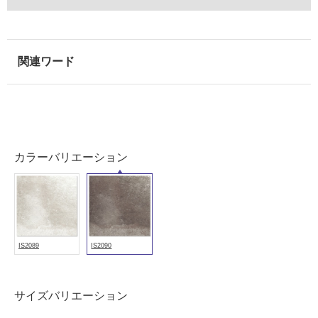
浴
室
壁
使
用
可
能
使
用
カラーバリエーション
可
能
(寒
冷
地
IS2089
IS2090
以
外)
使
サイズバリエーション
用