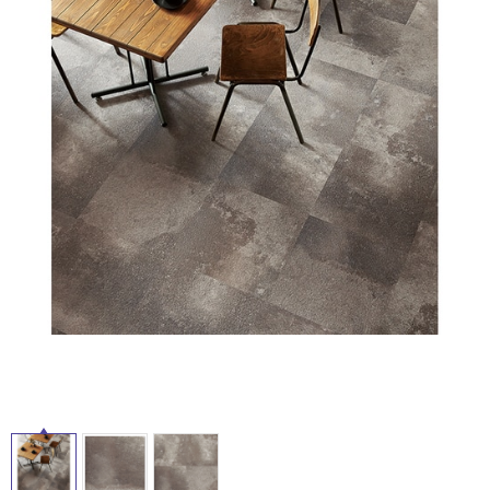
ム
修理お問い合わせ
クレーム公開
自分らしい家づくり
最高のリノベ会社が
みつ
照明
ペット用品
横浜スマート
ショールー
SUVACO
かる
リノベりす
ム
ウェルビーみのお
HDC
説明書・図面検索
水まわり
3年保証
BOX
内装用建材
パネル・壁材
お役立ち情報
住まいの
スタイリング
タ
ロートアイアン
天然石・石材
アイデア
イ
ミラタップ
チャンネル
メンテナンス・
施工材
新商品
オンライン相談
ル
屋
内
床・
屋
外
床・
浴