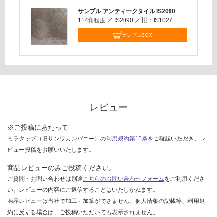
応
サンプル アンティークタイル IS2090
し
114角程度
／
IS2090
／
旧：IS1027
て
い
サンプルBOX
な
い
レビュー
※ご投稿にあたって
ミラタップ（旧サンワカンパニー）の
利用規約第10条
をご確認いただき、レ
ビュー投稿をお願いいたします。
商品レビューのみご投稿ください。
ご質問・お問い合わせは別途
こちらのお問い合わせフォーム
をご利用くださ
い。レビューの内容にご返信することはいたしかねます。
商品レビューは当社で加工・加筆ができません。個人情報の記載等、利用規
約に反する場合は、ご投稿いただいても表示されません。