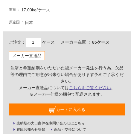
が
注
17.00kg/ケース
重量
意
が
日本
原産国
必
要
ご注文：
ケース
メーカー在庫
85ケース
適
し
メーカー直送品
て
い
決済と希望納期をいただいた後メーカー発注を行う為、欠品
な
等の理由でご用意が出来ない場合があります予めご了承くだ
い
さい。
メーカー直送品については
こちらをご覧ください
。
屋
※メーカー仕様の梱包で配送されます。
内
壁・
カートに入れる
屋
外
先納期の大口案件在庫問い合わせはこちら
在庫お知らせ登録
返品・交換について
壁・