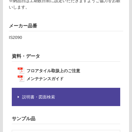
G
※納品日は工期数日前に設定いただきますようご協力をお願
注
いします。
意
が
運
必
賃
メーカー品番
要
合
※
計
IS2090
商
:
品
¥8
仕
9
資料・データ
様
0/
欄
ケ
フロアタイル取扱上のご注意
を
ー
メンテナンスガイド
ご
ス
確
認
説明書・図面検索
く
だ
さ
い
サンプル品
対