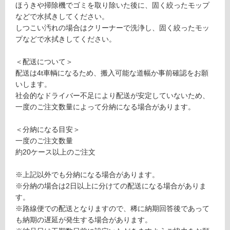
1
ほうきや掃除機でゴミを取り除いた後に、固く絞ったモップ
対
8
などで水拭きしてください。
応
6
しつこい汚れの場合はクリーナーで洗浄し、固く絞ったモッ
し
9
プなどで水拭きしてください。
て
ア
い
ン
＜配送について＞
る
テ
配送は4t車輌になるため、搬入可能な道幅か事前確認をお願
ィ
いします。
対
ー
社会的なドライバー不足により配送が安定していないため、
応
ク
一度のご注文数量によって分納になる場合があります。
し
タ
て
イ
＜分納になる目安＞
い
ル
一度のご注文数量
る
IS
約20ケース以上のご注文
が
2
制
0
※上記以外でも分納になる場合があります。
限
9
※分納の場合は2日以上に分けての配送になる場合がありま
あ
0
す。
り
※路線便での配送となりますので、稀に納期回答後であって
の
運賃表
も納期の遅延が発生する場合があります。
為