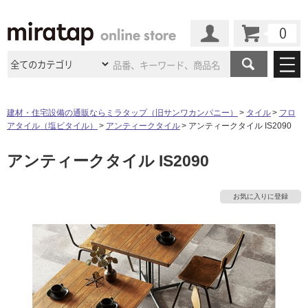
カート
マイページ
商品カテゴリ
建材・住宅設備の通販ならミラタップ（旧サンワカンパニー）
タイル
フロ
アタイル（塩ビタイル）
アンティークタイル
アンティークタイル IS2090
施工事例
洗面所・水回り
タイル
アンティークタイル IS2090
ショールーム
施工事例
法人案件納入事例
キッチン
浴室（風呂・
バスルー
ム）・
トイレ
ショールームの
ご案内
東京
ショールーム
お気に入りに登録
ミラタップ
のあるくらし
お客様訪問
インタビュー
ドア（扉）・
建具・玄関
サポート
扉
エクステリア
（外構）
大阪
ショールーム
仙台
ショールーム
店舗・施設事例
その他サービス
ご利用ガイド
初めての方へ
ウッドデッキ
フローリング・
床材
名古屋
ショールーム
京都
ショールーム
ミラタップと
創る家
工事会社紹介
Coziコンシ
よくある質問
お問い合わせ
ASOLIE
ェルジュ
収納
インテリア・
家具
福岡
ショールーム
札幌スマート
ショールー