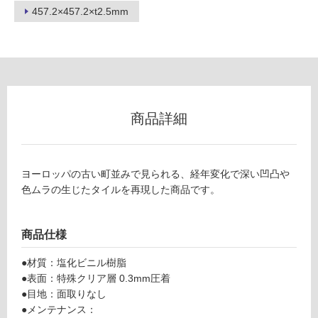
不
457.2×457.2×t2.5mm
可
フ
ロ
商品詳細
ー
ヨーロッパの古い町並みで見られる、経年変化で深い凹凸や
リ
色ムラの生じたタイルを再現した商品です。
ン
商品仕様
グ
●材質：塩化ビニル樹脂
V
●表面：特殊クリア層 0.3mm圧着
土足・遮
C
●目地：面取りなし
0
●メンテナンス：
音・床暖