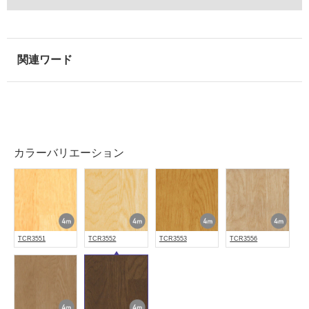
注
意
が
必
要
適
し
て
い
カラーバリエーション
な
い
屋
内
TCR3551
TCR3552
TCR3553
TCR3556
壁・
屋
外
壁・