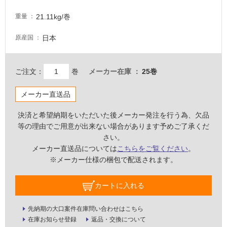
室
21.11kg/巻
床・
重量
駐
日本
原産国
車
場
ご注文：
巻
メーカー在庫
25巻
非
常
メーカー直送品
に
適
決済と希望納期をいただいた後メーカー発注を行う為、欠品
し
等の理由でご用意が出来ない場合があります予めご了承くだ
て
さい。
い
メーカー直送品については
こちらをご覧ください
。
る
※メーカー仕様の梱包で配送されます。
適
し
カートに入れる
て
い
先納期の大口案件在庫問い合わせはこちら
る
在庫お知らせ登録
返品・交換について
が