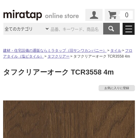
カート
マイページ
商品カテゴリ
建材・住宅設備の通販ならミラタップ（旧サンワカンパニー）
タイル
フロ
アタイル（塩ビタイル）
タフクリアー
タフクリアーオーク TCR3558 4m
施工事例
洗面所・水回り
タイル
タフクリアーオーク TCR3558 4m
ショールーム
施工事例
法人案件納入事例
キッチン
浴室（風呂・
バスルー
ム）・
トイレ
ショールームの
ご案内
東京
ショールーム
お気に入りに登録
ミラタップ
のあるくらし
お客様訪問
インタビュー
ドア（扉）・
建具・玄関
サポート
扉
エクステリア
（外構）
大阪
ショールーム
仙台
ショールーム
店舗・施設事例
その他サービス
ご利用ガイド
初めての方へ
ウッドデッキ
フローリング・
床材
名古屋
ショールーム
京都
ショールーム
ミラタップと
創る家
工事会社紹介
Coziコンシ
よくある質問
お問い合わせ
ASOLIE
ェルジュ
収納
インテリア・
家具
福岡
ショールーム
札幌スマート
ショールー