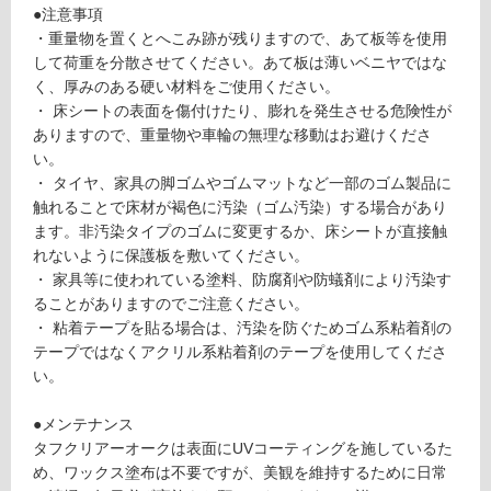
2
●注意事項
対
8
・重量物を置くとへこみ跡が残りますので、あて板等を使用
応
9
して荷重を分散させてください。あて板は薄いベニヤではな
し
タ
く、厚みのある硬い材料をご使用ください。
て
フ
・ 床シートの表面を傷付けたり、膨れを発生させる危険性が
い
ク
ありますので、重量物や車輪の無理な移動はお避けくださ
る
リ
い。
ア
対
・ タイヤ、家具の脚ゴムやゴムマットなど一部のゴム製品に
ー
応
触れることで床材が褐色に汚染（ゴム汚染）する場合があり
オ
し
ます。非汚染タイプのゴムに変更するか、床シートが直接触
ー
て
れないように保護板を敷いてください。
ク
い
・ 家具等に使われている塗料、防腐剤や防蟻剤により汚染す
T
る
ることがありますのでご注意ください。
C
が
・ 粘着テープを貼る場合は、汚染を防ぐためゴム系粘着剤の
R
制
テープではなくアクリル系粘着剤のテープを使用してくださ
3
限
い。
5
あ
5
り
●メンテナンス
8
の
タフクリアーオークは表面にUVコーティングを施しているた
4
為
め、ワックス塗布は不要ですが、美観を維持するために日常
m