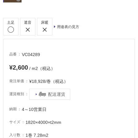
土足
遮音
床暖
用途表の見方
タ
イ
VC04289
品番
¥2,600
ル
/ m2（税込）
¥18,928/巻（税込）
発注単価
屋
内
配送運賃
運賃種別
床・
屋
4～10営業日
納期
外
1820×4000×t2mm
サイズ
床・
浴
1巻 7.28m2
入り数