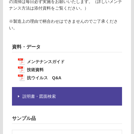
注
の清掃は毎日必ず実施をお願いいたします。（詳しいメンテ
意
ナンス方法は添付資料をご覧ください。）
運賃無
が
料(離
必
※製造上の理由で柄合わせはできませんのでご了承くださ
島除
要
い。
く)
※
商
品
資料・データ
運
仕
賃
様
合
メンテナンスガイド
欄
計
技術資料
を
:
抗ウイルス Q&A
ご
¥0/
確
巻
認
説明書・図面検索
く
だ
さ
サンプル品
い
対