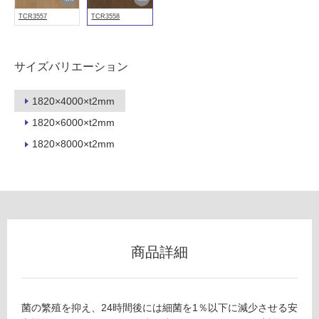
浴
TCR3557
TCR3558
室
壁
サイズバリエーション
使
用
可
1820×4000×t2mm
能
1820×6000×t2mm
使
1820×8000×t2mm
用
可
能
(寒
冷
地
以
商品詳細
外)
使
用
菌の繁殖を抑え、24時間後には細菌を1％以下に減少させる安
不