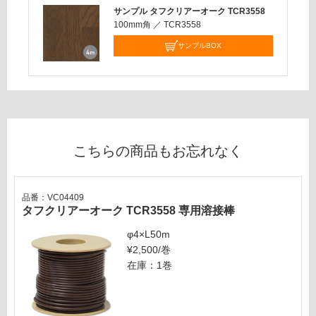
応
サンプル タフクリアーオーク TCR3558
し
100mm角
／
TCR3558
て
サンプルBOX
い
な
い
こちらの商品もお忘れなく
品番：VC04409
タフクリアーオーク TCR3558 専用溶接棒
φ4×L50m
¥2,500/巻
在庫：1巻