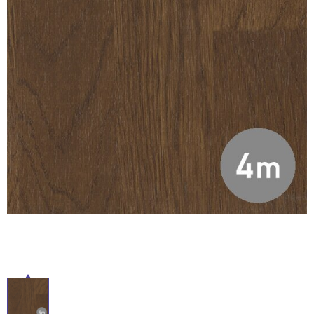
ム
修理お問い合わせ
クレーム公開
自分らしい家づくり
最高のリノベ会社が
みつ
照明
ペット用品
横浜スマート
ショールー
SUVACO
かる
リノベりす
ム
ウェルビーみのお
HDC
説明書・図面検索
水まわり
3年保証
BOX
内装用建材
パネル・壁材
お役立ち情報
住まいの
スタイリング
ロートアイアン
天然石・石材
アイデア
ミラタップ
チャンネル
メンテナンス・
施工材
新商品
オンライン相談