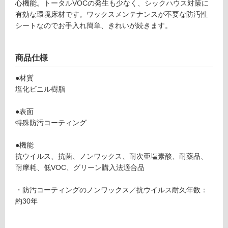
心機能。トータルVOCの発生も少なく、シックハウス対策に
可
有効な環境床材です。ワックスメンテナンスが不要な防汚性
シートなのでお手入れ簡単、きれいが続きます。
フ
商品仕様
●材質
ロ
塩化ビニル樹脂
ー
●表面
特殊防汚コーティング
リ
●機能
ン
抗ウイルス、抗菌、ノンワックス、耐次亜塩素酸、耐薬品、
耐摩耗、低VOC、グリーン購入法適合品
グ
V
・防汚コーティングのノンワックス／抗ウイルス耐久年数：
C
約30年
土足・遮
0
4
音・床暖