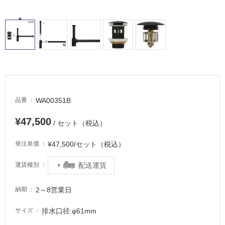
し
て
い
る
適
し
て
い
WA00351B
品番
る
が
¥47,500
/ セット（税込）
注
意
¥47,500/セット（税込）
発注単価
が
必
配送運賃
運賃種別
要
適
2～8営業日
納期
し
て
排水口径:φ61mm
サイズ
い