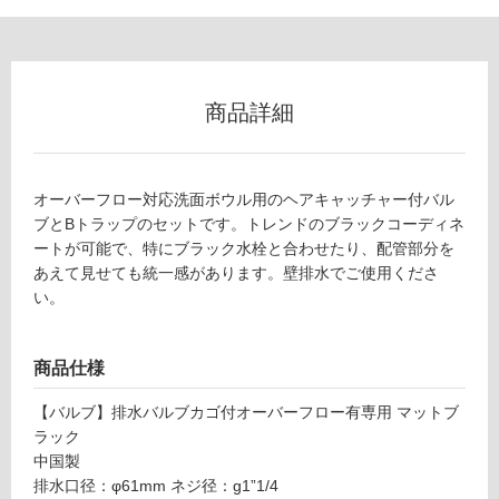
リ
W
ン
A
商品詳細
0
グ
0
3
オーバーフロー対応洗面ボウル用のヘアキャッチャー付バル
5
土足・遮
ブとBトラップのセットです。トレンドのブラックコーディネ
1
音・床暖
ートが可能で、特にブラック水栓と合わせたり、配管部分を
B
あえて見せても統一感があります。壁排水でご使用くださ
Bト
対
い。
ラッ
応
プセ
し
ット
て
商品仕様
(オ
い
ーバ
る
【バルブ】排水バルブカゴ付オーバーフロー有専用 マットブ
ーフ
ラック
対
ロー
中国製
応
対
排水口径：φ61mm ネジ径：g1”1/4
し
応)