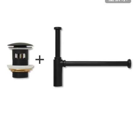
ル
ム
修理お問い合わせ
クレーム公開
自分らしい家づくり
最高のリノベ会社が
みつ
照明
ペット用品
横浜スマート
ショールー
SUVACO
かる
リノベりす
屋
ム
ウェルビーみのお
HDC
説明書・図面検索
水まわり
3年保証
BOX
内装用建材
パネル・壁材
内
床・
お役立ち情報
住まいの
スタイリング
ロートアイアン
天然石・石材
屋
アイデア
外
ミラタップ
チャンネル
床・
メンテナンス・
施工材
新商品
オンライン相談
浴
室
床・
駐
車
場
非
常
に
適