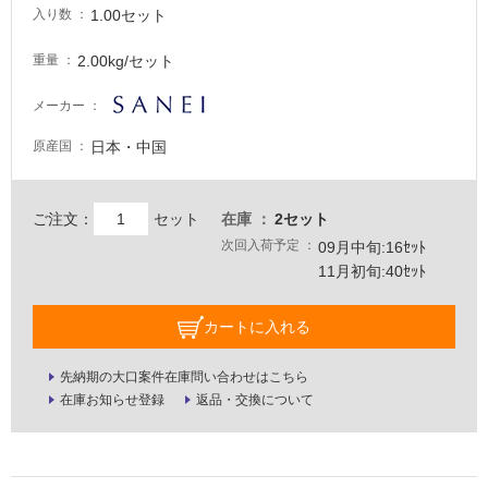
な
1.00セット
入り数
い
2.00kg/セット
重量
屋
メーカー
内
壁・
日本・中国
原産国
屋
外
ご注文：
セット
在庫
2セット
壁・
次回入荷予定
09月中旬:16ｾｯﾄ
浴
11月初旬:40ｾｯﾄ
室
壁
カートに入れる
使
先納期の大口案件在庫問い合わせはこちら
用
在庫お知らせ登録
返品・交換について
可
能
使
用