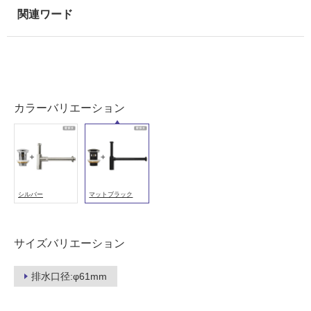
可
能
(寒
冷
地
以
外)
カラーバリエーション
使
用
不
可
シルバー
マットブラック
フ
サイズバリエーション
ロ
排水口径:φ61mm
ー