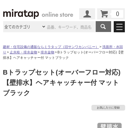
カート
マイページ
商品カテゴリ
建材・住宅設備の通販ならミラタップ（旧サンワカンパニー）
洗面所・水回
り
止水栓・排水金物
排水金物
Bトラップセット(オーバーフロー対応)【壁
施工事例
洗面所・水回り
タイル
排水】ヘアキャッチャー付 マットブラック
ショールーム
施工事例
法人案件納入事例
Bトラップセット(オーバーフロー対応)
キッチン
浴室（風呂・
バスルー
ム）・
トイレ
ショールームの
ご案内
東京
ショールーム
【壁排水】ヘアキャッチャー付 マット
ミラタップ
のあるくらし
お客様訪問
インタビュー
ドア（扉）・
建具・玄関
サポート
ブラック
扉
エクステリア
（外構）
大阪
ショールーム
仙台
ショールーム
店舗・施設事例
タ
その他サービス
ご利用ガイド
初めての方へ
ウッドデッキ
フローリング・
床材
お気に入りに登録
名古屋
ショールーム
京都
ショールーム
イ
ミラタップと
創る家
工事会社紹介
Coziコンシ
よくある質問
お問い合わせ
ASOLIE
ェルジュ
収納
インテリア・
家具
福岡
ショールーム
札幌スマート
ショールー