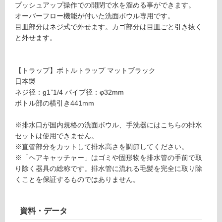
プッシュアップ操作での開閉で水を溜める事ができます。
て
【壁
オーバーフロー機能が付いた洗面ボウル専用です。
い
排
目皿部分はネジ式で外せます。カゴ部分は目皿ごと引き抜く
る
水】
と外せます。
が
ヘア
制
キャ
限
ッチ
【トラップ】ボトルトラップ マットブラック
あ
ャー
日本製
り
付
ネジ径：g1”1/4 パイプ径：φ32mm
の
マッ
ボトル部の横引き441mm
為
トブ
注
ラッ
※排水口が国内規格の洗面ボウル、手洗器にはこちらの排水
意
ク
セットは使用できません。
が
※直管部分をカットして排水高さを調節してください。
必
運賃表
※「ヘアキャッチャー」はゴミや固形物を排水管の手前で取
要
F
り除く器具の総称です。排水管に流れる毛髪を完全に取り除
※
くことを保証するものではありません。
商
運
品
賃
仕
合
資料・データ
様
計