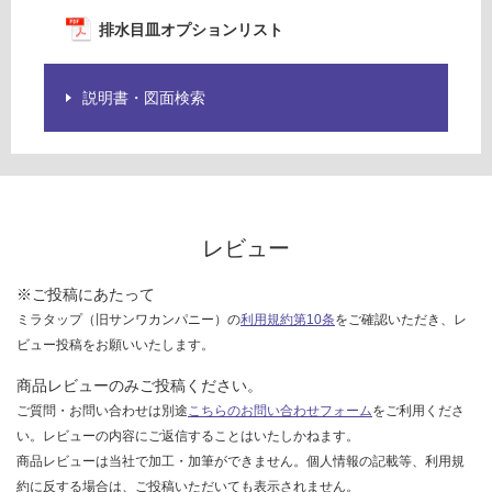
欄
:
を
排水目皿オプションリスト
¥1,
ご
14
確
0/
説明書・図面検索
認
セ
く
ッ
だ
ト
さ
い
対
レビュー
応
し
※ご投稿にあたって
て
ミラタップ（旧サンワカンパニー）の
利用規約第10条
をご確認いただき、レ
い
ビュー投稿をお願いいたします。
な
い
商品レビューのみご投稿ください。
ご質問・お問い合わせは別途
こちらのお問い合わせフォーム
をご利用くださ
い。レビューの内容にご返信することはいたしかねます。
商品レビューは当社で加工・加筆ができません。個人情報の記載等、利用規
約に反する場合は、ご投稿いただいても表示されません。