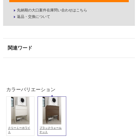
い
先納期の大口案件在庫問い合わせはこちら
な
返品・交換について
い
屋
内
壁・
屋
外
壁・
W
浴
カラーバリエーション
A
室
3
壁
0
2
使
5
用
9
可
クリーミーホワイ
ブラックウォール
S
能
ト
ナット
ラ