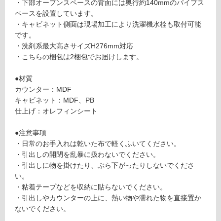
応
・下部オープンスペースの背面には奥行約140mmのパイプス
ー
し
ペースを設置しています。
ブ
て
・キャビネット側面は現場加工により洗濯機水栓も取付可能
ラ
い
です。
ッ
る
・洗剤系最大高さサイズH276mm対応
ク
が
・こちらの梱包は2梱包でお届けします。
ウ
制
ォ
限
●材質
ー
あ
カウンター：MDF
ル
り
キャビネット：MDF、PB
ナ
の
仕上げ：オレフィンシート
ッ
為
ト
注
●注意事項
意
・日常のお手入れは乾いた布で軽くふいてください。
運賃無
が
・引出しの開閉を乱暴に扱わないでください。
料(離
必
・引出しに物を掛けたり、ぶら下がったりしないでくださ
島除
要
い。
く)
※
・粘着テープなどを収納に貼らないでください。
W
商
・引出しやカウンターの上に、熱い物や濡れた物を直接置か
A
品
ないでください。
3
仕