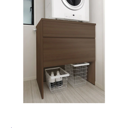
ム
修理お問い合わせ
クレーム公開
自分らしい家づくり
最高のリノベ会社が
みつ
照明
ペット用品
横浜スマート
ショールー
SUVACO
かる
リノベりす
ム
ウェルビーみのお
HDC
説明書・図面検索
水まわり
3年保証
BOX
内装用建材
パネル・壁材
お役立ち情報
住まいの
スタイリング
ロートアイアン
天然石・石材
アイデア
ミラタップ
チャンネル
メンテナンス・
施工材
新商品
オンライン相談
タ
イ