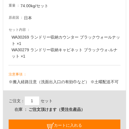
に
74.00kg/セット
重量
適
し
日本
原産国
て
い
セット内容
る
WA30269 ランドリー収納カウンター ブラックウォールナッ
適
ト ×1
し
WA30279 ランドリー収納キャビネット ブラックウォ-ルナ
て
ット ×1
い
る
注意事項
が
注
※搬入経路注意（洗面出入口の有効巾など） ※土曜配送不可
意
が
必
ご注文：
セット
要
在庫
ご注文頂けます（受注生産品）
適
し
カートに入れる
て