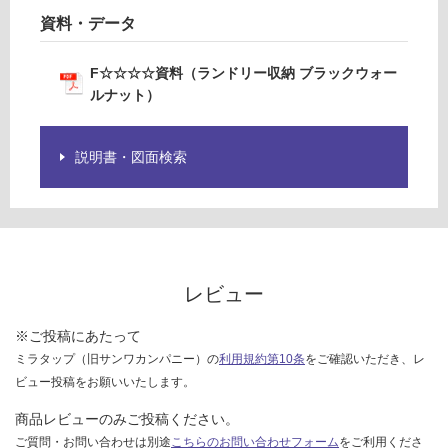
ウ
資料・データ
ォ-
ル
F☆☆☆☆資料（ランドリー収納 ブラックウォー
ナ
ルナット）
ッ
ト
説明書・図面検索
運賃無
料(離
島除
く)
レビュー
運
賃
※ご投稿にあたって
合
計
ミラタップ（旧サンワカンパニー）の
利用規約第10条
をご確認いただき、レ
:
ビュー投稿をお願いいたします。
¥0/
商品レビューのみご投稿ください。
セ
ご質問・お問い合わせは別途
こちらのお問い合わせフォーム
をご利用くださ
ッ