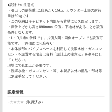
0
様
●設計上の注意点
2
欄
・引出しの耐荷重は1段あたり15kg、カウンター上部の耐荷
7
を
重は60kgです。
9
ご
・この収納はキャビネット内部から背壁にビス固定します。
ラ
確
・床仕上げから高さ898mmの位置に下地材があることが設置
ン
認
条件となります。
ド
く
・L・R共通の仕様です。片側入隅・両側オープンでも設置可
リ
だ
能です。（両側面に化粧有り）
ー
さ
・本体後部のパイプスペースを利用して洗濯水栓・ガスコン
収
い
セントを設置する場合は資料「設計上の注意点」を参考にし
納
てください。
対
キ
現場にて孔加工が必要です。
応
ャ
・洗濯水栓・ガスコンセント等、本製品以外の部品・部材等
し
ビ
は別途手配してください。
て
ネ
い
ッ
な
ト
認定情報
い
ブ
ラ
F☆☆☆☆（取得済み）
ッ
ク