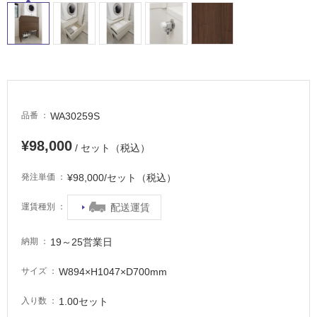
ル
屋
内
床・
WA30259S
品番
屋
外
¥98,000
/ セット（税込）
床・
浴
¥98,000/セット（税込）
発注単価
室
配送運賃
運賃種別
床・
駐
19～25営業日
納期
車
場
W894×H1047×D700mm
サイズ
非
1.00セット
入り数
常