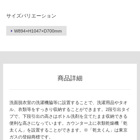
使
ン
用
ド
サイズバリエーション
可
リ
能
ー
(寒
W894×H1047×D700mm
収
冷
納
地
ブ
以
ラ
外)
ッ
ク
使
ウ
用
商品詳細
ォ
不
ー
可
ル
ナ
洗面脱衣室の洗濯機脇等に設置することで、洗濯用品やタオ
ッ
ル、衣類等をすっきり収納することができます。2段引出タイ
ト
フ
プで、下段引出の高さはボトル洗剤を立てたまま収納できる
便利な高さになっています。カウンター上に衣類乾燥機「乾
運賃無
太くん」を設置することができます。※「乾太くん」は東京
ロ
料(離
ガスの登録商標です。