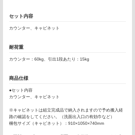
島除
ー
く)
セット内容
W
リ
A
カウンター、キャビネット
3
ン
0
2
耐荷重
グ
6
9
カウンター：60kg、引出1段あたり：15kg
ラ
土足・遮
ン
音・床暖
ド
商品仕様
リ
対
●セット内容
ー
応
カウンター、キャビネット
収
し
納
て
※キャビネットは組立完成品で納入されますので予め搬入経
カ
い
路の確認をしてください。（洗面出入口の有効巾など）
ウ
る
梱包サイズ（キャビネット）：910×1050×740mm
ン
対
タ