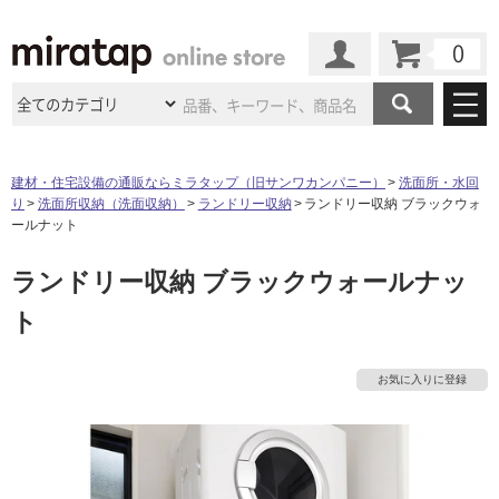
カート
マイページ
商品カテゴリ
建材・住宅設備の通販ならミラタップ（旧サンワカンパニー）
洗面所・水回
り
洗面所収納（洗面収納）
ランドリー収納
ランドリー収納 ブラックウォ
施工事例
洗面所・水回り
タイル
ールナット
ショールーム
施工事例
法人案件納入事例
ランドリー収納 ブラックウォールナッ
キッチン
浴室（風呂・
バスルー
ム）・
トイレ
ショールームの
ご案内
東京
ショールーム
ト
ミラタップ
のあるくらし
お客様訪問
インタビュー
ドア（扉）・
建具・玄関
サポート
扉
エクステリア
（外構）
大阪
ショールーム
仙台
ショールーム
店舗・施設事例
お気に入りに登録
その他サービス
ご利用ガイド
初めての方へ
ウッドデッキ
フローリング・
床材
名古屋
ショールーム
京都
ショールーム
ミラタップと
創る家
工事会社紹介
Coziコンシ
よくある質問
お問い合わせ
ASOLIE
ェルジュ
収納
インテリア・
家具
福岡
ショールーム
札幌スマート
ショールー