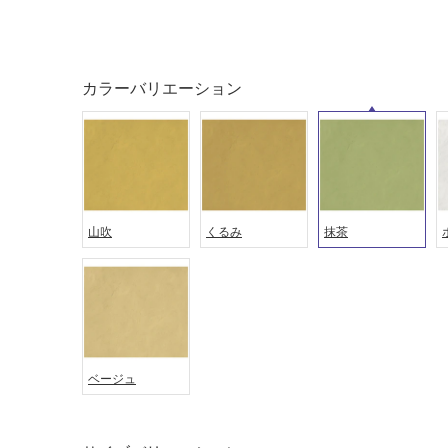
ング
屋内床・
屋外床・
土足・遮
浴室床・
カラーバリエーション
音・床暖
駐車場
対
非
応
常
し
に
て
適
い
し
山吹
くるみ
抹茶
る
て
い
対
る
応
し
適
て
し
い
て
ベージュ
る
い
が
る
制
が