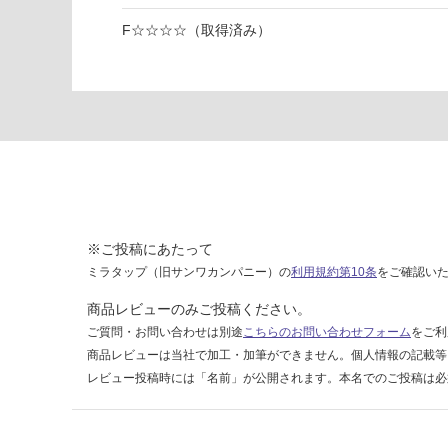
左
F☆☆☆☆（取得済み）
官
用
抹
茶
運賃表
F
運
※ご投稿にあたって
賃
合
ミラタップ（旧サンワカンパニー）の
利用規約第10条
をご確認い
計
商品レビューのみご投稿ください。
:
ご質問・お問い合わせは別途
こちらのお問い合わせフォーム
をご利
¥1,
商品レビューは当社で加工・加筆ができません。個人情報の記載等
14
レビュー投稿時には「名前」が公開されます。本名でのご投稿は必
0/
ケ
ー