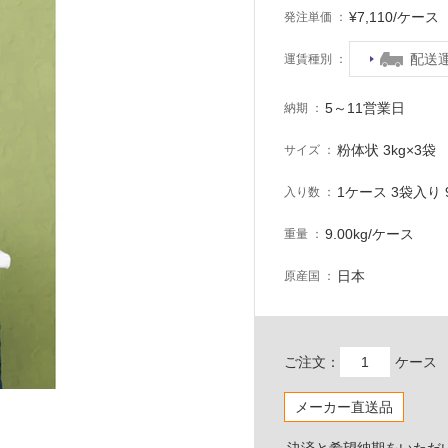
¥7,110/ケー
発注単価
配送
運賃種別
5～11営業日
納期
粉体状 3kg×3袋
サイズ
1ケース 3袋入り 9
入り数
9.00kg/ケース
重量
日本
原産国
ご注文：
ケース
メーカー直送品