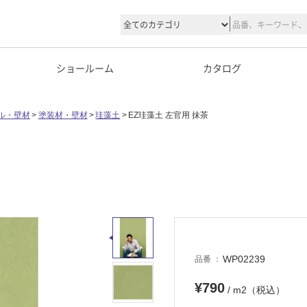
ショールーム
カタログ
ル・壁材
塗装材・壁材
珪藻土
EZ珪藻土 左官用 抹茶
WP02239
品番
¥790
/ m2（税込）