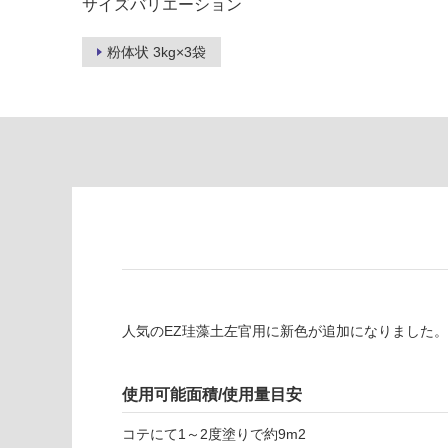
サイズバリエーション
限
注
あ
意
り
粉体状 3kg×3袋
が
の
必
為
要
注
適
意
し
が
て
必
い
要
な
※
い
商
屋内壁・屋外
品
壁・浴室壁
仕
様
使用可
人気のEZ珪藻土左官用に新色が追加になりました
欄
能
を
ご
使用可能面積/使用量目安
使用可
確
能
認
コテにて1～2度塗りで約9m2
(寒冷地
く