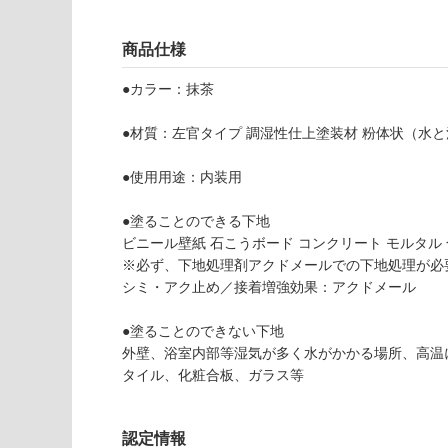
以外)
だ
さ
商品仕様
使用不
い
可
●カラー：抹茶
対
応
●材質：左官タイプ 調湿性仕上塗装材 粉体状（水
し
て
●使用用途：内装用
い
W
な
●塗ることのできる下地
P
い
ビニール壁紙 石こうボード コンクリート モルタル 
0
※必ず、下地処理剤アクドメールでの下地処理が必
2
シミ・アク止め／接着増強効果：アクドメール
2
3
●塗ることのできない下地
9
外壁、浴室内部等湿気が多く水がかかる場所、高温
E
タイル、化粧合板、ガラス等
Z
珪
藻
認定情報
土