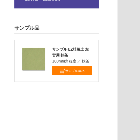
サンプル品
サンプル EZ珪藻土 左
官用 抹茶
100mm角程度
／
抹茶
サンプルBOX