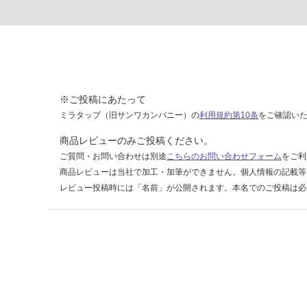
6
9
ア
ル
ミ
ジ
ョ
※ご投稿にあたって
イ
ミラタップ（旧サンワカンパニー）の
利用規約第10条
をご確認い
ナ
商品レビューのみご投稿ください。
ー
ご質問・お問い合わせは別途
こちらのお問い合わせフォーム
をご利
見
商品レビューは当社で加工・加筆ができません。個人情報の記載等
切
レビュー投稿時には「名前」が公開されます。本名でのご投稿は必
り
ブ
ラ
ッ
ク
運賃表
H