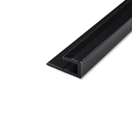
タイル
フローリ
ング
屋内床・
屋外床・
土足・遮
浴室床・
音・床暖
駐車場
対
非
応
常
し
に
て
適
い
し
る
て
い