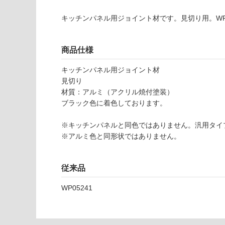
壁・浴室壁
仕
キッチンパネル用ジョイント材です。見切り用。WP0
様
使用可
欄
能
を
商品仕様
ご
使用可
確
キッチンパネル用ジョイント材
能
認
見切り
(寒冷地
く
材質：アルミ（アクリル焼付塗装）
以外)
だ
ブラック色に着色しております。
さ
使用不
い
可
※キッチンパネルと同色ではありません。汎用タイ
対
※アルミ色と同形状ではありません。
応
し
従来品
て
W
い
P
WP05241
な
0
い
5
4