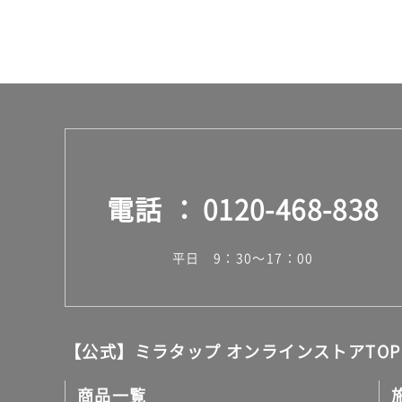
運
賃
合
計
:
¥2
6
0/
本
電話
0120-468-838
平日 9：30～17：00
【公式】ミラタップ オンラインストアTOP
商品一覧