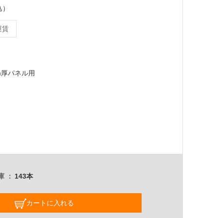
込）
運賃
4mm厚パネル用
庫
143本
カートに入れる