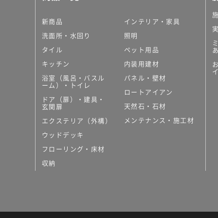
新商品
インテリア・家具
洗面所・水回り
照明
タイル
ペット用品
キッチン
内装用建材
浴室（風呂・バスル
パネル・壁材
ーム）・トイレ
ロートアイアン
ドア（扉）・建具・
天然石・石材
玄関扉
メンテナンス・施工材
エクステリア（外構）
ウッドデッキ
フローリング・床材
収納