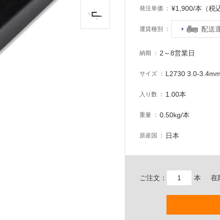
¥1,900/本（税
発注単価
配送
運賃種別
2～8営業日
納期
L2730 3.0-3.
サイズ
1.00本
入り数
0.50kg/本
重量
日本
原産国
ご注文：
本
在