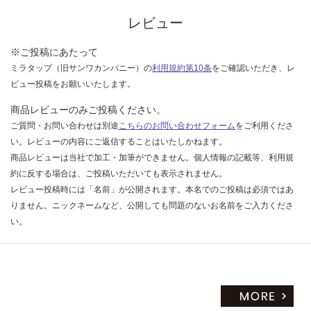
:
限
¥1,
あ
レビュー
27
り
0/
の
※ご投稿にあたって
巻
為
ミラタップ（旧サンワカンパニー）の
利用規約第10条
をご確認いただき、レ
注
ビュー投稿をお願いいたします。
意
商品レビューのみご投稿ください。
が
ご質問・お問い合わせは別途
こちらのお問い合わせフォーム
をご利用くださ
必
い。レビューの内容にご返信することはいたしかねます。
要
※
商品レビューは当社で加工・加筆ができません。個人情報の記載等、利用規
商
約に反する場合は、ご投稿いただいても表示されません。
品
レビュー投稿時には「名前」が公開されます。本名でのご投稿は必須ではあ
仕
りません。ニックネームなど、公開しても問題のないお名前をご入力くださ
様
い。
欄
を
ご
確
認
く