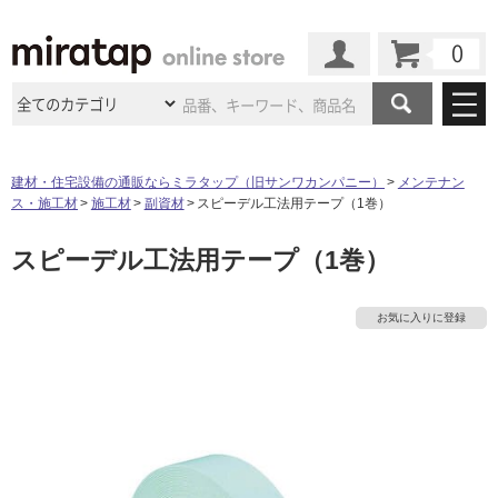
カート
マイページ
商品カテゴリ
建材・住宅設備の通販ならミラタップ（旧サンワカンパニー）
メンテナン
ス・施工材
施工材
副資材
スピーデル工法用テープ（1巻）
施工事例
洗面所・水回り
タイル
スピーデル工法用テープ（1巻）
ショールーム
タ
施工事例
法人案件納入事例
キッチン
浴室（風呂・
バスルー
ム）・
トイレ
ショールームの
ご案内
東京
ショールーム
イ
お気に入りに登録
ミラタップ
のあるくらし
お客様訪問
インタビュー
ドア（扉）・
建具・玄関
サポート
扉
エクステリア
（外構）
大阪
ショールーム
仙台
ショールーム
ル
店舗・施設事例
その他サービス
ご利用ガイド
初めての方へ
ウッドデッキ
フローリング・
床材
名古屋
ショールーム
京都
ショールーム
屋
ミラタップと
創る家
工事会社紹介
Coziコンシ
よくある質問
お問い合わせ
内
ASOLIE
ェルジュ
収納
インテリア・
家具
福岡
ショールーム
札幌スマート
ショールー
床・