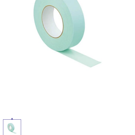
ム
修理お問い合わせ
クレーム公開
屋
自分らしい家づくり
最高のリノベ会社が
みつ
照明
ペット用品
横浜スマート
ショールー
外
SUVACO
かる
リノベりす
ム
ウェルビーみのお
HDC
説明書・図面検索
水まわり
3年保証
床・
BOX
内装用建材
パネル・壁材
浴
お役立ち情報
住まいの
スタイリング
室
ロートアイアン
天然石・石材
アイデア
床・
ミラタップ
チャンネル
駐
メンテナンス・
施工材
新商品
オンライン相談
車
場
非
常
に
適
し
て
い
る