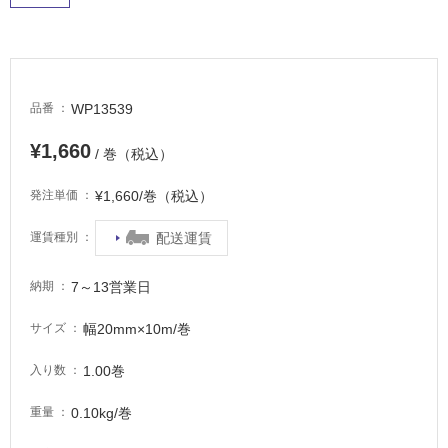
適
し
て
い
る
WP13539
品番
が
注
¥1,660
/ 巻（税込）
意
が
¥1,660/巻（税込）
発注単価
必
要
配送運賃
運賃種別
適
し
7～13営業日
納期
て
い
幅20mm×10m/巻
サイズ
な
い
1.00巻
入り数
0.10kg/巻
重量
屋
内