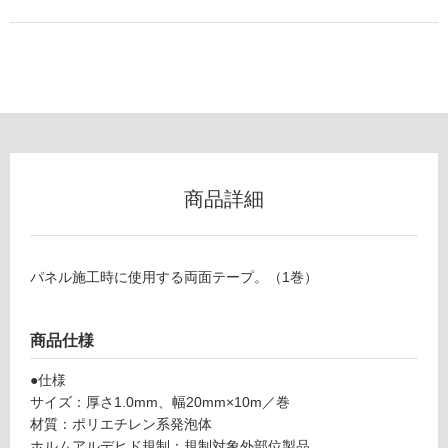
以
外)
使
用
不
可
商品詳細
フ
ロ
パネル施工時に使用する両面テープ。（1巻）
ー
商品仕様
リ
●仕様
W
サイズ：厚さ1.0mm、幅20mm×10m／巻
P
ン
材質：ポリエチレン系発泡体
1
ホルムアルデヒド規制：規制対象外部位製品