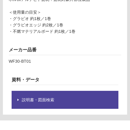
3
グ
5
＜使用量の目安＞
3
・グラビオ 約1枚／1巻
9
土足・遮
・グラビオエッジ 約2枚／1巻
スピ
音・床暖
・不燃マテリアルボード 約1枚／1巻
ーデ
ル工
対
法用
応
メーカー品番
テー
し
プ
て
WF30-BT01
（1
い
巻）
る
資料・データ
対
運賃表
応
O
し
説明書・図面検索
て
運
い
賃
る
合
が
計
制