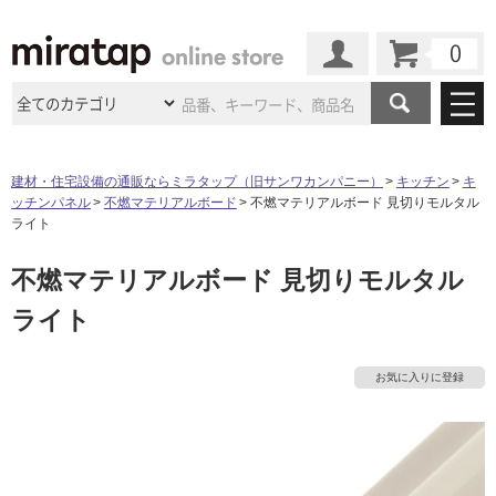
カート
マイページ
商品カテゴリ
建材・住宅設備の通販ならミラタップ（旧サンワカンパニー）
キッチン
キ
ッチンパネル
不燃マテリアルボード
不燃マテリアルボード 見切りモルタル
施工事例
洗面所・水回り
タイル
ライト
ショールーム
タ
施工事例
法人案件納入事例
不燃マテリアルボード 見切りモルタル
キッチン
浴室（風呂・
バスルー
ム）・
トイレ
ショールームの
ご案内
東京
ショールーム
ライト
イ
ミラタップ
のあるくらし
お客様訪問
インタビュー
ドア（扉）・
建具・玄関
サポート
扉
エクステリア
（外構）
大阪
ショールーム
仙台
ショールーム
ル
店舗・施設事例
お気に入りに登録
その他サービス
ご利用ガイド
初めての方へ
ウッドデッキ
フローリング・
床材
名古屋
ショールーム
京都
ショールーム
屋
ミラタップと
創る家
工事会社紹介
Coziコンシ
よくある質問
お問い合わせ
内
ASOLIE
ェルジュ
収納
インテリア・
家具
福岡
ショールーム
札幌スマート
ショールー
床・