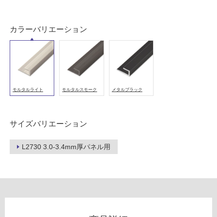
以
外)
カラーバリエーション
使
用
不
可
モルタルライト
モルタルスモーク
メタルブラック
フ
サイズバリエーション
ロ
L2730 3.0-3.4mm厚パネル用
ー
リ
ン
W