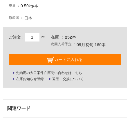
0.50kg/本
壁・
重量
屋
日本
原産国
外
壁・
浴
ご注文：
本
在庫
252本
室
次回入荷予定
09月初旬:160本
壁
カートに入れる
使
用
先納期の大口案件在庫問い合わせはこちら
可
在庫お知らせ登録
返品・交換について
能
使
用
可
能
(寒
冷
地