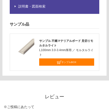
ル
限
タ
説明書・図面検索
あ
ル
り
ラ
の
イ
為
サンプル品
ト
注
意
運賃表
が
サンプル 不燃マテリアルボード 見切りモ
H
必
ルタルライト
要
L100mm 3.0-3.4mm厚用
／
モルタルライ
ト
※
運
商
賃
サンプルBOX
品
合
仕
計
様
:
欄
¥2
を
6
ご
0/
レビュー
確
本
認
※ご投稿にあたって
く