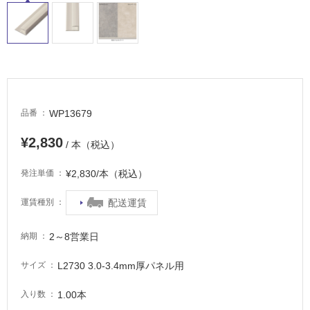
適
し
て
い
る
が
注
意
WP13679
品番
が
必
¥2,830
/ 本（税込）
要
¥2,830/本（税込）
発注単価
適
し
配送運賃
運賃種別
て
い
2～8営業日
な
納期
い
L2730 3.0-3.4mm厚パネル用
サイズ
屋
1.00本
入り数
内