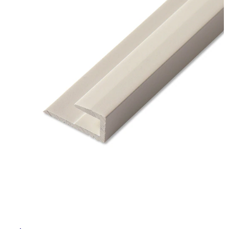
ム
修理お問い合わせ
クレーム公開
屋
自分らしい家づくり
最高のリノベ会社が
みつ
照明
ペット用品
横浜スマート
ショールー
外
SUVACO
かる
リノベりす
ム
ウェルビーみのお
HDC
説明書・図面検索
水まわり
3年保証
床・
BOX
内装用建材
パネル・壁材
浴
お役立ち情報
住まいの
スタイリング
室
ロートアイアン
天然石・石材
アイデア
床・
ミラタップ
チャンネル
駐
メンテナンス・
施工材
新商品
オンライン相談
車
場
非
常
に
適
し
て
い
る