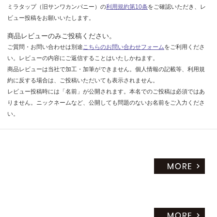
ミラタップ（旧サンワカンパニー）の
利用規約第10条
をご確認いただき、レ
だ
ビュー投稿をお願いいたします。
さ
い
商品レビューのみご投稿ください。
対
ご質問・お問い合わせは別途
こちらのお問い合わせフォーム
をご利用くださ
応
い。レビューの内容にご返信することはいたしかねます。
し
商品レビューは当社で加工・加筆ができません。個人情報の記載等、利用規
て
約に反する場合は、ご投稿いただいても表示されません。
い
レビュー投稿時には「名前」が公開されます。本名でのご投稿は必須ではあ
な
りません。ニックネームなど、公開しても問題のないお名前をご入力くださ
い
い。