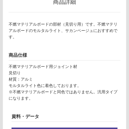
商品詳細
P
グ
1
3
6
土足・遮
不燃マテリアルボードの部材（見切り用）です。不燃マテリ
7
音・床暖
アルボードのモルタルライト、サカンベージュにおすすめで
9
す。
対
不
応
燃
し
マ
商品仕様
て
テ
い
リ
不燃マテリアルボード用ジョイント材
る
ア
見切り
ル
材質：アルミ
対
ボ
モルタルライト色に着色しております。
応
ー
※不燃マテリアルボードと同色ではありません。汎用タイプ
し
ド
になります。
て
見
い
切
る
資料・データ
り
が
モ
制