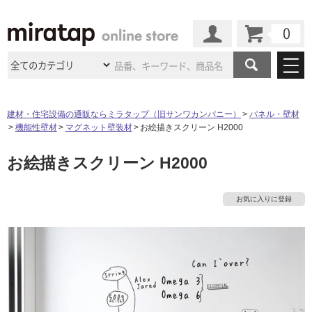
カート
マイページ
商品カテゴリ
建材・住宅設備の通販ならミラタップ（旧サンワカンパニー）
パネル・壁材
機能性壁材
マグネット壁装材
お絵描きスクリーン H2000
施工事例
洗面所・水回り
タイル
お絵描きスクリーン H2000
ショールーム
施工事例
法人案件納入事例
キッチン
浴室（風呂・
バスルー
ム）・
トイレ
ショールームの
ご案内
東京
ショールーム
お気に入りに登録
ミラタップ
のあるくらし
お客様訪問
インタビュー
ドア（扉）・
建具・玄関
サポート
扉
エクステリア
（外構）
大阪
ショールーム
仙台
ショールーム
店舗・施設事例
その他サービス
ご利用ガイド
初めての方へ
ウッドデッキ
フローリング・
床材
名古屋
ショールーム
京都
ショールーム
ミラタップと
創る家
工事会社紹介
Coziコンシ
よくある質問
お問い合わせ
ASOLIE
ェルジュ
収納
インテリア・
家具
福岡
ショールーム
札幌スマート
ショールー