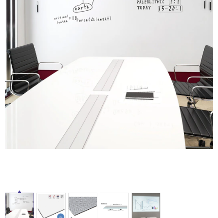
ム
修理お問い合わせ
クレーム公開
タ
自分らしい家づくり
最高のリノベ会社が
みつ
照明
ペット用品
横浜スマート
ショールー
SUVACO
かる
リノベりす
ム
ウェルビーみのお
HDC
説明書・図面検索
水まわり
3年保証
イ
BOX
内装用建材
パネル・壁材
ル
お役立ち情報
住まいの
スタイリング
ロートアイアン
天然石・石材
アイデア
ミラタップ
チャンネル
屋
メンテナンス・
施工材
新商品
オンライン相談
内
床・
屋
外
床・
浴
室
床・
駐
車