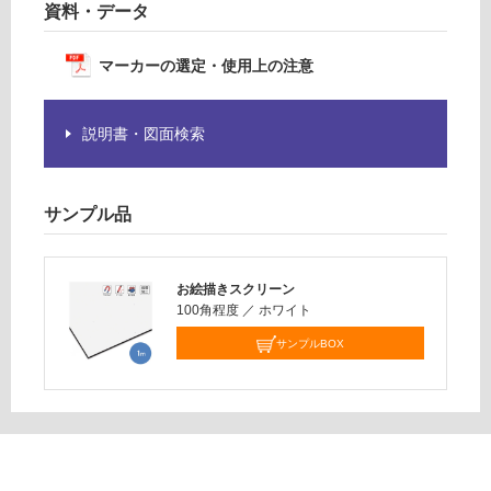
資料・データ
※
合
商
計
品
マーカーの選定・使用上の注意
:
仕
¥2,
様
58
欄
説明書・図面検索
0/
を
枚
ご
確
サンプル品
認
く
だ
お絵描きスクリーン
さ
100角程度
／
ホワイト
い
サンプルBOX
対
応
し
て
い
な