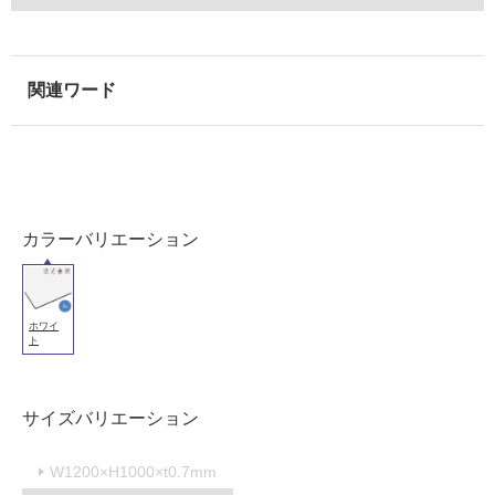
用
可
能
使
用
可
能
(寒
冷
カラーバリエーション
地
以
外)
ホワイ
使
ト
用
不
可
サイズバリエーション
W1200×H1000×t0.7mm