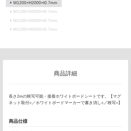
フ
W1200×H2000×t0.7mm
W1200×H3000×t0.7mm
ロ
W1200×H4000×t0.7mm
W1200×H5000×t0.7mm
ー
リ
ン
商品詳細
グ
土足・遮
W
長さ2mの映写可能・接着ホワイトボードシートです。【マグ
P
音・床暖
ネット取付○／ホワイトボードマーカーで書き消し○／映写○】
1
対
4
応
4
し
商品仕様
3
て
9