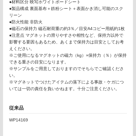
●材料区分 映写ホワイトボードシート
い
お
●製品構成 裏面基布＋鉄粉シート＋表面かき消し可能のスク
る
絵
リーン
描
対
●防火性能 非防火
き
応
●磁石の保持力 磁石耐荷重の約3％／目安A4コピー用紙約1枚
ス
し
●注意点 マグネットの滑りやすさや相性など、保持力以外で
ク
て
影響する要因もあるため、あくまで保持力は目安としてお考
リ
い
えください。
ー
る
※ご使用になるマグネットの磁力（kg）×保持力（％）が保持
ン
が
できる重さの目安になります。
H
制
※サンプルをご用意しておりますのでそちらでご確認くださ
2
限
い。
0
あ
※マグネットでつけたアイテムの落下による事故・ケガにつ
0
り
いては一切の責任を負いかねます。十分ご注意ください。
0
の
為
運賃表
注
従来品
D
意
が
WP14169
必
運
要
賃