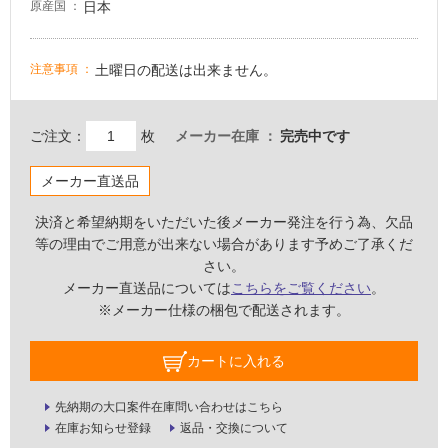
要
日本
原産国
適
し
土曜日の配送は出来ません。
注意事項
て
い
な
ご注文：
枚
メーカー在庫
完売中です
い
メーカー直送品
屋
決済と希望納期をいただいた後メーカー発注を行う為、欠品
内
等の理由でご用意が出来ない場合があります予めご了承くだ
壁・
さい。
屋
メーカー直送品については
こちらをご覧ください
。
外
※メーカー仕様の梱包で配送されます。
壁・
浴
カートに入れる
室
先納期の大口案件在庫問い合わせはこちら
壁
在庫お知らせ登録
返品・交換について
使