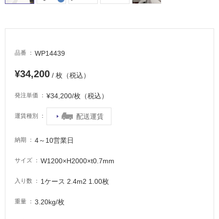
場
非
常
に
WP14439
品番
適
し
¥34,200
/ 枚（税込）
て
い
¥34,200/枚（税込）
発注単価
る
適
配送運賃
運賃種別
し
て
4～10営業日
納期
い
る
W1200×H2000×t0.7mm
サイズ
が
注
1ケース 2.4m2 1.00枚
入り数
意
が
3.20kg/枚
重量
必