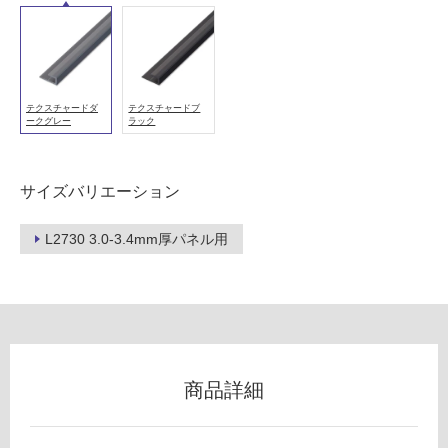
以
外)
使
用
テクスチャードダ
テクスチャードブ
不
ークグレー
ラック
可
サイズバリエーション
フ
L2730 3.0-3.4mm厚パネル用
ロ
ー
リ
商品詳細
W
ン
P
1