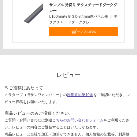
限
サンプル 見切り テクスチャードダークグ
あ
運賃表
レー
り
L100mm程度 3.0-3.4mm厚パネル用
／
テ
H
の
クスチャードダークグレー
為
サンプルBOX
運
注
賃
意
合
が
計
必
:
要
¥2
※
6
レビュー
商
0/
品
本
※ご投稿にあたって
仕
ミラタップ（旧サンワカンパニー）の
利用規約第10条
をご確認いただき、レ
様
ビュー投稿をお願いいたします。
欄
を
商品レビューのみご投稿ください。
ご
ご質問・お問い合わせは別途
こちらのお問い合わせフォーム
をご利用くださ
確
い。レビューの内容にご返信することはいたしかねます。
認
商品レビューは当社で加工・加筆ができません。個人情報の記載等、利用規
く