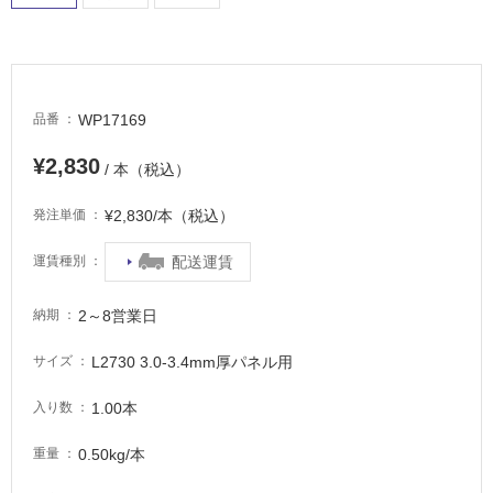
適
し
て
い
る
WP17169
品番
が
注
¥2,830
/ 本（税込）
意
が
¥2,830/本（税込）
発注単価
必
要
配送運賃
運賃種別
適
し
2～8営業日
納期
て
い
L2730 3.0-3.4mm厚パネル用
サイズ
な
い
1.00本
入り数
0.50kg/本
重量
屋
内