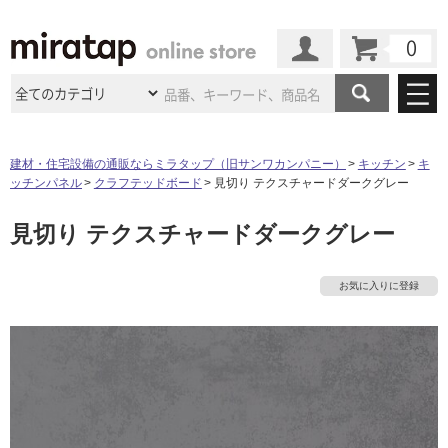
カート
マイページ
商品カテゴリ
建材・住宅設備の通販ならミラタップ（旧サンワカンパニー）
キッチン
キ
ッチンパネル
クラフテッドボード
見切り テクスチャードダークグレー
施工事例
洗面所・水回り
タイル
見切り テクスチャードダークグレー
ショールーム
タ
施工事例
法人案件納入事例
キッチン
浴室（風呂・
バスルー
ム）・
トイレ
ショールームの
ご案内
東京
ショールーム
イ
お気に入りに登録
ミラタップ
のあるくらし
お客様訪問
インタビュー
ドア（扉）・
建具・玄関
サポート
扉
エクステリア
（外構）
大阪
ショールーム
仙台
ショールーム
ル
店舗・施設事例
その他サービス
ご利用ガイド
初めての方へ
ウッドデッキ
フローリング・
床材
名古屋
ショールーム
京都
ショールーム
屋
ミラタップと
創る家
工事会社紹介
Coziコンシ
よくある質問
お問い合わせ
内
ASOLIE
ェルジュ
収納
インテリア・
家具
福岡
ショールーム
札幌スマート
ショールー
床・