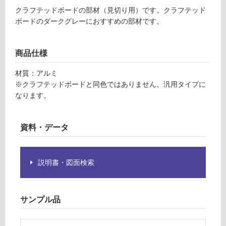
グ
クラフテッドボードの部材（見切り用）です。クラフテッド
7
ボードのダークグレーにおすすめの部材です。
1
6
土足・遮
9
音・床暖
商品仕様
見
切
対
材質：アルミ
り
応
※クラフテッドボードと同色ではありません。汎用タイプに
テ
し
なります。
ク
て
ス
い
チ
る
資料・データ
ャ
対
ー
応
ド
説明書・図面検索
し
ダ
て
ー
い
ク
る
グ
サンプル品
が
レ
制
ー