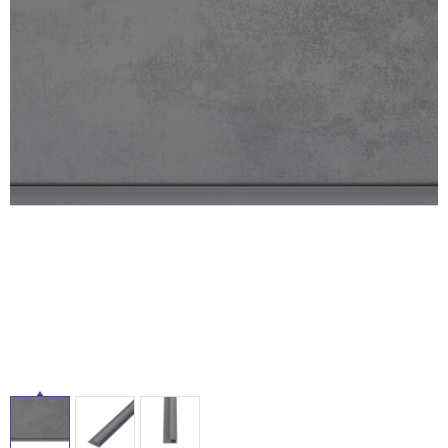
ム
修理お問い合わせ
クレーム公開
屋
自分らしい家づくり
最高のリノベ会社が
みつ
照明
ペット用品
横浜スマート
ショールー
外
SUVACO
かる
リノベりす
ム
ウェルビーみのお
HDC
説明書・図面検索
水まわり
3年保証
床・
BOX
内装用建材
パネル・壁材
浴
お役立ち情報
住まいの
スタイリング
室
ロートアイアン
天然石・石材
アイデア
床・
ミラタップ
チャンネル
駐
メンテナンス・
施工材
新商品
オンライン相談
車
場
非
常
に
適
し
て
い
る