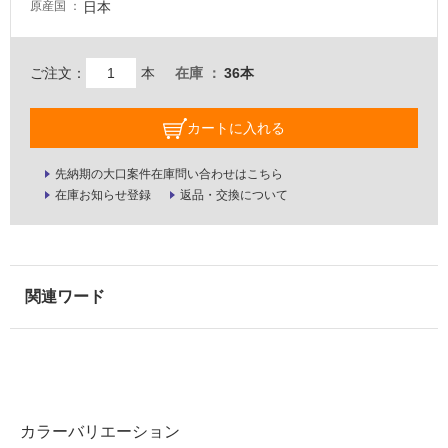
日本
原産国
壁・
屋
外
ご注文：
本
在庫
36本
壁・
浴
カートに入れる
室
先納期の大口案件在庫問い合わせはこちら
壁
在庫お知らせ登録
返品・交換について
使
用
可
能
使
用
可
能
(寒
冷
カラーバリエーション
地