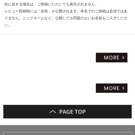
約に反する場合は、ご投稿いただいても表示されません。
だ
レビュー投稿時には「名前」が公開されます。本名でのご投稿は必須ではあ
さ
りません。ニックネームなど、公開しても問題のないお名前をご入力くださ
い
い。
対
応
し
て
い
な
い