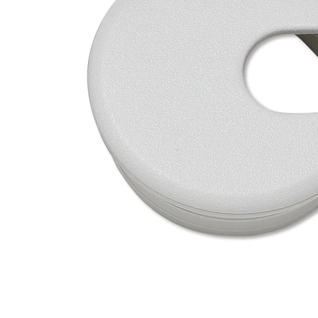
タイル
フローリ
ング
屋内床・
屋外床・
土足・遮
浴室床・
音・床暖
駐車場
対
非
応
常
し
に
て
適
い
し
る
て
い
対