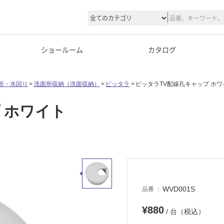
ショールーム
カタログ
所・水回り
洗面所収納（洗面収納）
ピッタラ
ピッタラTV配線孔キャップ ホワ
 ホワイト
WVD001S
品番
¥880
/ 台（税込）