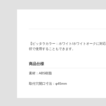
壁・浴室壁
仕
様
使用可
欄
能
を
ご
使用可
確
能
認
(寒冷地
く
以外)
だ
【ピッタラカラー：ホワイト/ホワイトオークに対
さ
径で使用することもできます。
使用不
い
可
対
商品仕様
応
し
素材：ABS樹脂
て
い
W
取付穴開口寸法：φ45mm
な
V
い
D
0
0