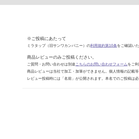
1
S
ピ
ッ
タ
ラ
※ご投稿にあたって
T
ミラタップ（旧サンワカンパニー）の
利用規約第10条
をご確認い
V
商品レビューのみご投稿ください。
配
ご質問・お問い合わせは別途
こちらのお問い合わせフォーム
をご利
線
商品レビューは当社で加工・加筆ができません。個人情報の記載等
孔
レビュー投稿時には「名前」が公開されます。本名でのご投稿は必
キ
ャ
ッ
プ
ホ
ワ
イ
ト
-