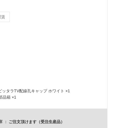
）
運賃
N ピッタラTV配線孔キャップ ホワイト ×1
 部品箱 ×1
庫
ご注文頂けます（受注生産品）