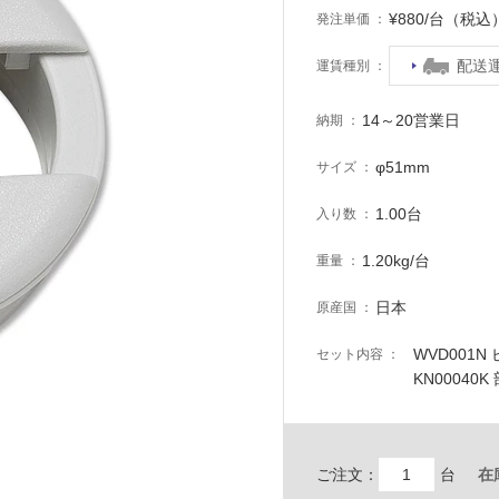
¥880/台（税込
発注単価
配送
運賃種別
14～20営業日
納期
φ51mm
サイズ
1.00台
入り数
1.20kg/台
重量
日本
原産国
WVD001
セット内容
KN00040K
ご注文：
台
在