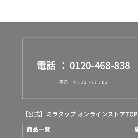
W
V
D
0
0
1
N
ピ
ッ
電話
0120-468-838
タ
ラ
T
平日 9：30～17：00
V
配
線
孔
キ
【公式】ミラタップ オンラインストアTOP
ャ
ッ
商品一覧
プ