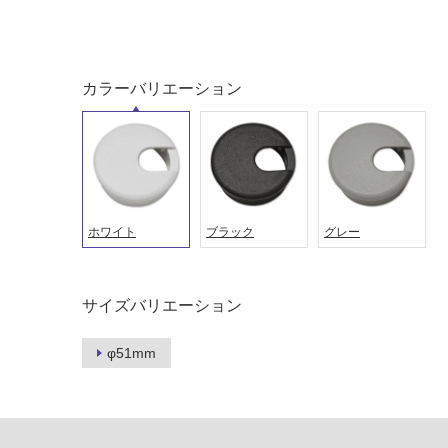
る
応
し
適
て
し
い
て
カラーバリエーション
る
い
が
る
制
が
限
注
あ
意
り
が
ホワイト
ブラック
グレー
の
必
為
要
注
適
意
サイズバリエーション
し
が
て
必
φ51mm
い
要
な
※
い
商
屋内壁・屋外
品