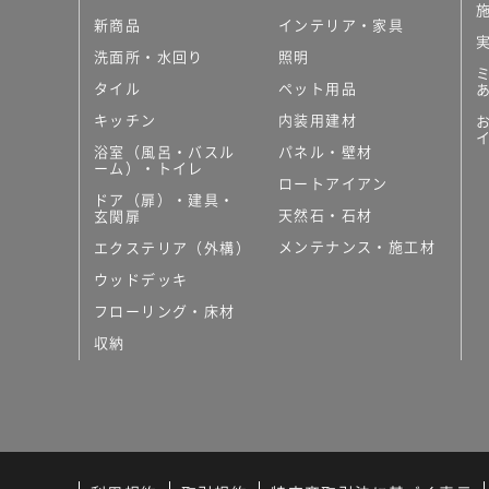
ホ
新商品
インテリア・家具
ワ
イ
洗面所・水回り
照明
ト
タイル
ペット用品
キッチン
内装用建材
運賃表
Y
浴室（風呂・バスル
パネル・壁材
ーム）・トイレ
K
ロートアイアン
ドア（扉）・建具・
N
天然石・石材
玄関扉
0
メンテナンス・施工材
エクステリア（外構）
0
0
ウッドデッキ
4
フローリング・床材
0
収納
K
部
品
箱
運賃無
料(離