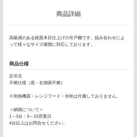
リ
商品詳細
ン
Y
高級感のある鏡面木目仕上げの吊戸棚です。組み合わせによ
グ
J
って様々なサイズ展開に対応しております。
0
土足・遮
1
1
商品仕様
音・床暖
3
対
左吊元
2
応
不燃仕様（底・右側面不燃）
ク
し
ド
て
※加熱機器・レンジフード・水栓は付属しておりません。
ハ
い
ー
る
＜納期について＞
ン
1～3台：9～15営業日
不
対
4台以上はお問合せください。
燃
応
吊
し