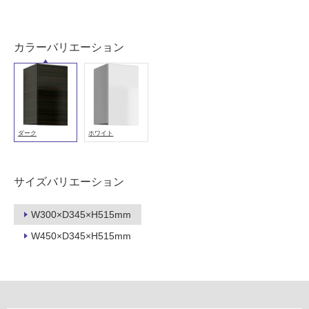
可
能
(寒
カラーバリエーション
冷
地
以
外)
使
ダーク
ホワイト
用
不
可
サイズバリエーション
W300×D345×H515mm
フ
W450×D345×H515mm
ロ
ー