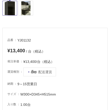
し
て
い
る
適
し
て
YJ01132
品番
い
る
¥13,400
/ 台（税込）
が
注
¥13,400/台（税込）
発注単価
意
が
配送運賃
運賃種別
必
要
9～15営業日
納期
適
W300×D345×H515mm
し
サイズ
て
1.00台
入り数
い