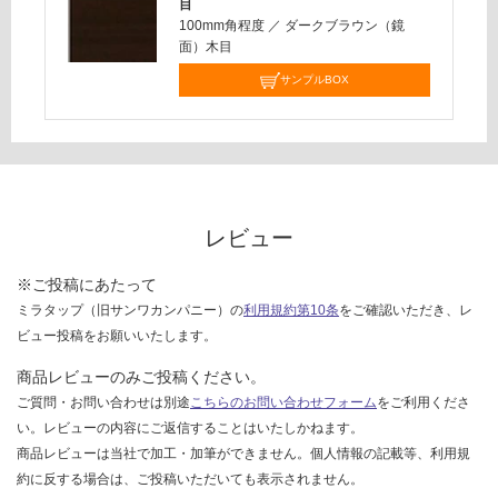
:
目
を
100mm角程度
／
ダークブラウン（鏡
¥2,
ご
面）木目
58
確
0/
サンプルBOX
認
台
く
だ
さ
い
対
レビュー
応
し
※ご投稿にあたって
て
ミラタップ（旧サンワカンパニー）の
利用規約第10条
をご確認いただき、レ
い
ビュー投稿をお願いいたします。
な
い
商品レビューのみご投稿ください。
ご質問・お問い合わせは別途
こちらのお問い合わせフォーム
をご利用くださ
い。レビューの内容にご返信することはいたしかねます。
商品レビューは当社で加工・加筆ができません。個人情報の記載等、利用規
約に反する場合は、ご投稿いただいても表示されません。