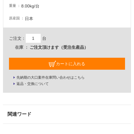
な
8.00kg/台
重量
い
日本
原産国
屋
内
ご注文：
台
壁・
屋
在庫
ご注文頂けます（受注生産品）
外
壁・
カートに入れる
浴
室
先納期の大口案件在庫問い合わせはこちら
返品・交換について
壁
使
用
可
能
使
用