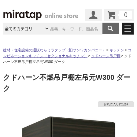
カート
マイページ
商品カテゴリ
建材・住宅設備の通販ならミラタップ（旧サンワカンパニー）
キッチン
コ
ンビネーションキッチン（セクショナルキッチン）
クドハーン吊戸棚
クド
施工事例
洗面所・水回り
タイル
ハーン不燃吊戸棚左吊元W300 ダーク
ショールーム
施工事例
法人案件納入事例
クドハーン不燃吊戸棚左吊元W300 ダー
キッチン
浴室（風呂・
バスルー
ム）・
トイレ
ショールームの
ご案内
東京
ショールーム
ク
ミラタップ
のあるくらし
お客様訪問
インタビュー
ドア（扉）・
建具・玄関
サポート
扉
エクステリア
（外構）
大阪
ショールーム
仙台
ショールーム
店舗・施設事例
お気に入りに登録
タ
その他サービス
ご利用ガイド
初めての方へ
ウッドデッキ
フローリング・
床材
名古屋
ショールーム
京都
ショールーム
イ
ミラタップと
創る家
工事会社紹介
Coziコンシ
よくある質問
お問い合わせ
ASOLIE
ェルジュ
収納
インテリア・
家具
福岡
ショールーム
札幌スマート
ショールー
ル