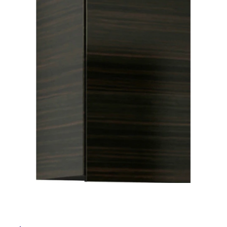
ム
修理お問い合わせ
クレーム公開
自分らしい家づくり
最高のリノベ会社が
みつ
照明
ペット用品
横浜スマート
ショールー
SUVACO
かる
リノベりす
屋
ム
ウェルビーみのお
HDC
説明書・図面検索
水まわり
3年保証
内
BOX
内装用建材
パネル・壁材
床・
お役立ち情報
住まいの
スタイリング
屋
ロートアイアン
天然石・石材
アイデア
外
ミラタップ
チャンネル
床・
メンテナンス・
施工材
新商品
オンライン相談
浴
室
床・
駐
車
場
非
常
に
適