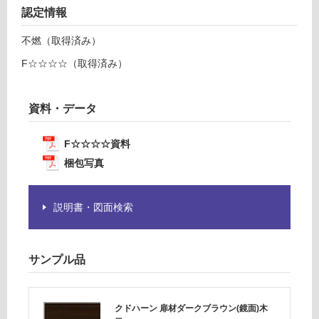
戸
て
認定情報
棚
い
左
る
不燃（取得済み）
吊
が
F☆☆☆☆（取得済み）
元
制
W
限
3
あ
資料・データ
0
り
0
の
ダ
F☆☆☆☆資料
為
ー
注
梱包写真
ク
意
が
運賃表
説明書・図面検索
必
D
要
※
商
運
サンプル品
品
賃
仕
合
様
計
クドハーン 扉材ダークブラウン(鏡面)木
欄