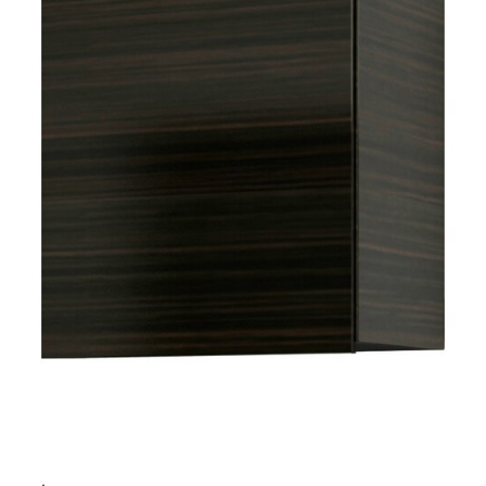
ム
修理お問い合わせ
クレーム公開
自分らしい家づくり
最高のリノベ会社が
みつ
照明
ペット用品
横浜スマート
ショールー
SUVACO
かる
リノベりす
屋
ム
ウェルビーみのお
HDC
説明書・図面検索
水まわり
3年保証
内
BOX
内装用建材
パネル・壁材
床・
お役立ち情報
住まいの
スタイリング
屋
ロートアイアン
天然石・石材
アイデア
外
ミラタップ
チャンネル
床・
メンテナンス・
施工材
新商品
オンライン相談
浴
室
床・
駐
車
場
非
常
に
適