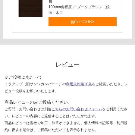
:
目
を
100mm角程度
／
ダークブラウン（鏡
¥2,
ご
面）木目
58
確
0/
サンプルBOX
認
台
く
だ
さ
い
対
レビュー
応
し
※ご投稿にあたって
て
ミラタップ（旧サンワカンパニー）の
利用規約第10条
をご確認いただき、レ
い
ビュー投稿をお願いいたします。
な
い
商品レビューのみご投稿ください。
ご質問・お問い合わせは別途
こちらのお問い合わせフォーム
をご利用くださ
い。レビューの内容にご返信することはいたしかねます。
商品レビューは当社で加工・加筆ができません。個人情報の記載等、利用規
約に反する場合は、ご投稿いただいても表示されません。