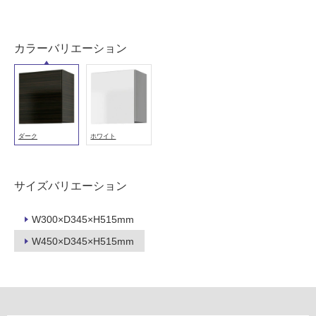
可
能
(寒
カラーバリエーション
冷
地
以
外)
使
ダーク
ホワイト
用
不
可
サイズバリエーション
W300×D345×H515mm
フ
W450×D345×H515mm
ロ
ー