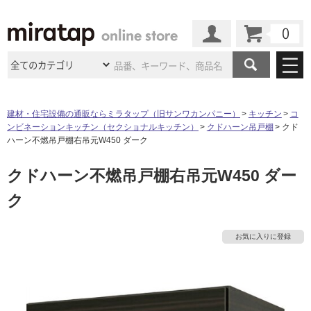
カート
マイページ
商品カテゴリ
建材・住宅設備の通販ならミラタップ（旧サンワカンパニー）
キッチン
コ
ンビネーションキッチン（セクショナルキッチン）
クドハーン吊戸棚
クド
施工事例
洗面所・水回り
タイル
ハーン不燃吊戸棚右吊元W450 ダーク
ショールーム
施工事例
法人案件納入事例
クドハーン不燃吊戸棚右吊元W450 ダー
キッチン
浴室（風呂・
バスルー
ム）・
トイレ
ショールームの
ご案内
東京
ショールーム
ク
ミラタップ
のあるくらし
お客様訪問
インタビュー
ドア（扉）・
建具・玄関
サポート
扉
エクステリア
（外構）
大阪
ショールーム
仙台
ショールーム
店舗・施設事例
お気に入りに登録
タ
その他サービス
ご利用ガイド
初めての方へ
ウッドデッキ
フローリング・
床材
名古屋
ショールーム
京都
ショールーム
イ
ミラタップと
創る家
工事会社紹介
Coziコンシ
よくある質問
お問い合わせ
ASOLIE
ェルジュ
収納
インテリア・
家具
福岡
ショールーム
札幌スマート
ショールー
ル