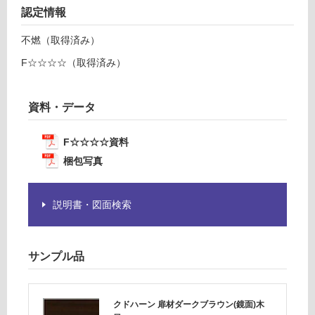
戸
て
認定情報
棚
い
右
る
不燃（取得済み）
吊
が
F☆☆☆☆（取得済み）
元
制
W
限
4
あ
資料・データ
5
り
0
の
ダ
F☆☆☆☆資料
為
ー
注
梱包写真
ク
意
が
運賃表
説明書・図面検索
必
D
要
※
商
運
サンプル品
品
賃
仕
合
様
計
クドハーン 扉材ダークブラウン(鏡面)木
欄