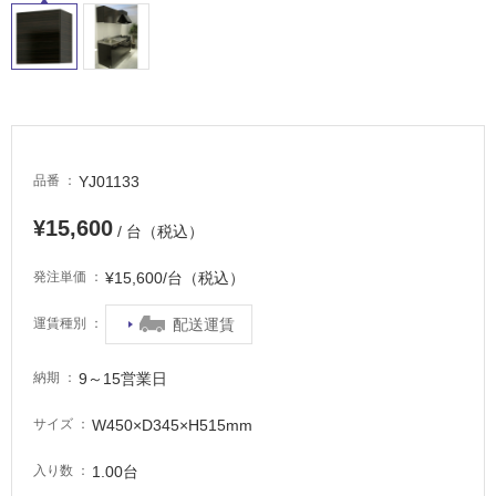
し
て
い
る
適
し
て
YJ01133
品番
い
る
¥15,600
/ 台（税込）
が
注
¥15,600/台（税込）
発注単価
意
が
配送運賃
運賃種別
必
要
9～15営業日
納期
適
W450×D345×H515mm
し
サイズ
て
1.00台
入り数
い