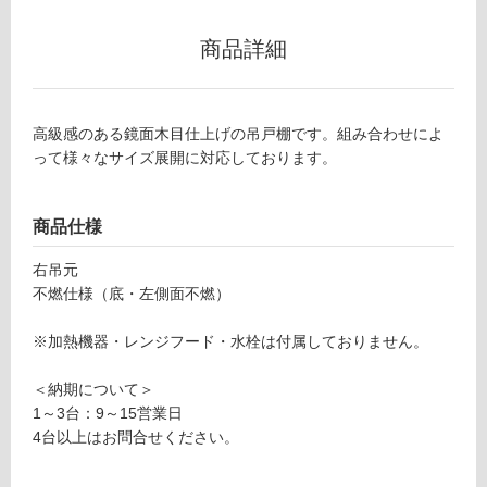
リ
商品詳細
ン
Y
高級感のある鏡面木目仕上げの吊戸棚です。組み合わせによ
グ
J
って様々なサイズ展開に対応しております。
0
土足・遮
1
1
商品仕様
音・床暖
3
対
右吊元
3
応
不燃仕様（底・左側面不燃）
ク
し
ド
て
※加熱機器・レンジフード・水栓は付属しておりません。
ハ
い
ー
る
＜納期について＞
ン
1～3台：9～15営業日
不
対
4台以上はお問合せください。
燃
応
吊
し