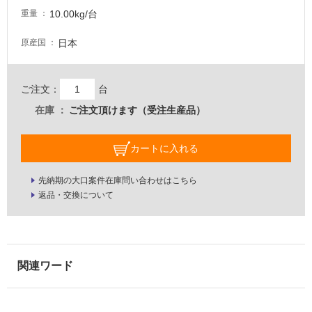
な
10.00kg/台
重量
い
日本
原産国
屋
内
ご注文：
台
壁・
屋
在庫
ご注文頂けます（受注生産品）
外
壁・
カートに入れる
浴
室
先納期の大口案件在庫問い合わせはこちら
返品・交換について
壁
使
用
可
能
使
用