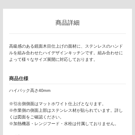
(寒
冷
地
商品詳細
以
外)
使
用
高級感のある鏡面木目仕上げの面材に、ステンレスのハンド
不
ルを組み合わせたハイデザインキッチンです。組み合わせに
可
よって様々なサイズ展開に対応しております。
商品仕様
フ
ハイバック高さ40mm
ロ
※引出側側面はマットホワイト仕上げとなります。
※作業側の側面上部はステンレス材が貼られています。詳し
ー
くは図面をご確認ください。
※加熱機器・レンジフード・水栓は付属しておりません。
リ