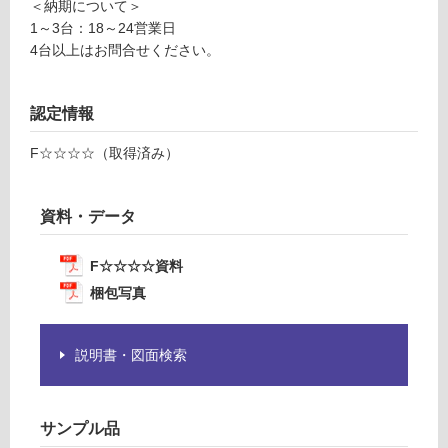
＜納期について＞
1～3台：18～24営業日
ン
Y
4台以上はお問合せください。
J
グ
0
8
認定情報
0
土足・遮
0
F☆☆☆☆（取得済み）
音・床暖
2
ク
対
ド
資料・データ
応
ハ
し
ー
て
F☆☆☆☆資料
ン
い
梱包写真
流
る
し
対
台
説明書・図面検索
応
W
し
1
て
0
い
サンプル品
5