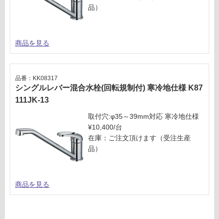
¥6,
確
品）
33
認
0/
く
台
だ
商品を見る
さ
い
対
品番：KK08317
応
シングルレバー混合水栓(回転規制付) 寒冷地仕様 K87
し
111JK-13
て
取付穴:φ35～39mm対応 寒冷地仕様
い
¥10,400/台
な
在庫：ご注文頂けます（受注生産
い
品）
商品を見る