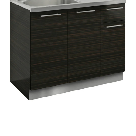
ム
修理お問い合わせ
クレーム公開
自分らしい家づくり
最高のリノベ会社が
みつ
照明
ペット用品
横浜スマート
ショールー
SUVACO
かる
リノベりす
ム
ウェルビーみのお
HDC
説明書・図面検索
水まわり
3年保証
BOX
内装用建材
パネル・壁材
お役立ち情報
住まいの
スタイリング
ロートアイアン
天然石・石材
アイデア
ミラタップ
チャンネル
メンテナンス・
施工材
新商品
オンライン相談
タ
イ
ル