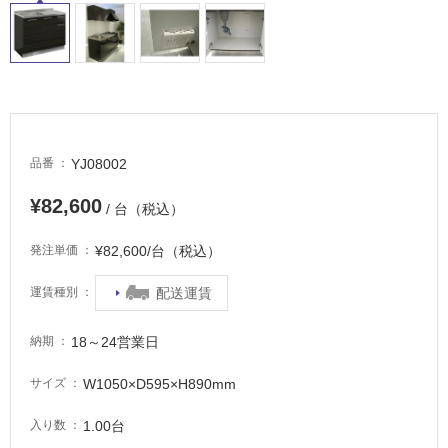
屋
内
床・
屋
外
床・
浴
YJ08002
品番
室
¥82,600
/ 台（税込）
床・
駐
¥82,600/台（税込）
発注単価
車
場
配送運賃
運賃種別
非
18～24営業日
納期
常
に
W1050×D595×H890mm
サイズ
適
し
1.00台
入り数
て