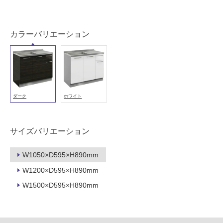
屋
内
カラーバリエーション
壁・
屋
外
壁・
浴
ダーク
ホワイト
室
壁
サイズバリエーション
使
用
W1050×D595×H890mm
可
能
W1200×D595×H890mm
使
W1500×D595×H890mm
用
可
能