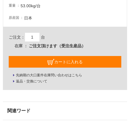
い
53.00kg/台
重量
る
適
日本
原産国
し
て
い
ご注文：
台
る
在庫
ご注文頂けます（受注生産品）
が
注
カートに入れる
意
が
必
先納期の大口案件在庫問い合わせはこちら
返品・交換について
要
適
し
て
い
な
い