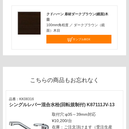
る
0
が
開
制
クドハーン 扉材ダークブラウン(鏡面)木
き
限
目
扉
100mm角程度
／
ダークブラウン（鏡
あ
左
面）木目
り
シ
の
サンプルBOX
ン
為
ク
注
ダ
意
ー
が
ク
必
要
運賃表
こちらの商品もお忘れなく
※
C
商
品
品番：KK08316
運
仕
シングルレバー混合水栓(回転規制付) K87111JV-13
賃
様
合
欄
取付穴:φ35～39mm対応
計
を
¥10,200/台
:
ご
在庫：ご注文頂けます（受注生産