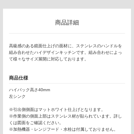
(寒
冷
地
以
商品詳細
外)
使
用
高級感のある鏡面仕上げの面材に、ステンレスのハンドルを
不
組み合わせたハイデザインキッチンです。組み合わせによっ
可
て様々なサイズ展開に対応しております。
商品仕様
フ
ハイバック高さ40mm
左シンク
ロ
※引出側側面はマットホワイト仕上げとなります。
ー
※作業側の側面上部はステンレス材が貼られています。詳し
くは図面をご確認ください。
リ
※加熱機器・レンジフード・水栓は付属しておりません。