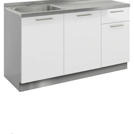
ム
修理お問い合わせ
クレーム公開
自分らしい家づくり
最高のリノベ会社が
みつ
照明
ペット用品
横浜スマート
ショールー
SUVACO
かる
リノベりす
ム
ウェルビーみのお
HDC
説明書・図面検索
水まわり
3年保証
BOX
内装用建材
パネル・壁材
お役立ち情報
住まいの
スタイリング
ロートアイアン
天然石・石材
アイデア
ミラタップ
チャンネル
メンテナンス・
施工材
新商品
オンライン相談
タ
イ
ル
屋