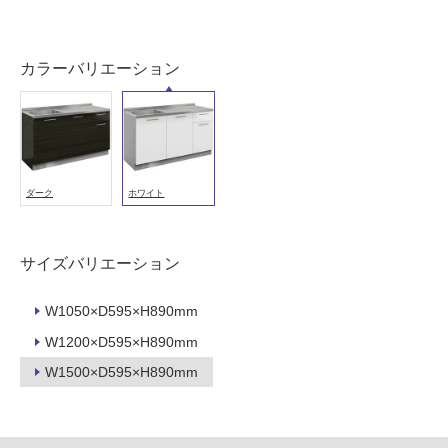
屋
内
カラーバリエーション
壁・
屋
外
壁・
浴
ダーク
ホワイト
室
壁
サイズバリエーション
使
用
可
W1050×D595×H890mm
能
W1200×D595×H890mm
使
W1500×D595×H890mm
用
可
能