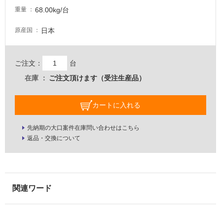
い
68.00kg/台
重量
る
適
日本
原産国
し
て
い
ご注文：
台
る
在庫
ご注文頂けます（受注生産品）
が
注
意
カートに入れる
が
必
先納期の大口案件在庫問い合わせはこちら
要
返品・交換について
適
し
て
い
な
い