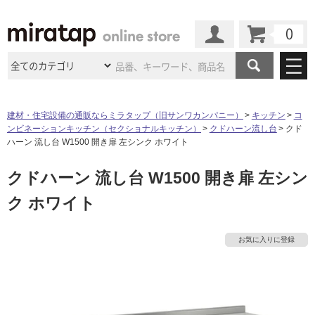
カート
マイページ
商品カテゴリ
建材・住宅設備の通販ならミラタップ（旧サンワカンパニー）
キッチン
コ
ンビネーションキッチン（セクショナルキッチン）
クドハーン流し台
クド
施工事例
洗面所・水回り
タイル
ハーン 流し台 W1500 開き扉 左シンク ホワイト
ショールーム
施工事例
法人案件納入事例
クドハーン 流し台 W1500 開き扉 左シン
キッチン
浴室（風呂・
バスルー
ム）・
トイレ
ショールームの
ご案内
東京
ショールーム
ク ホワイト
ミラタップ
のあるくらし
お客様訪問
インタビュー
ドア（扉）・
建具・玄関
サポート
扉
エクステリア
（外構）
大阪
ショールーム
仙台
ショールーム
店舗・施設事例
お気に入りに登録
その他サービス
ご利用ガイド
初めての方へ
ウッドデッキ
フローリング・
床材
名古屋
ショールーム
京都
ショールーム
ミラタップと
創る家
工事会社紹介
Coziコンシ
よくある質問
お問い合わせ
ASOLIE
ェルジュ
収納
インテリア・
家具
福岡
ショールーム
札幌スマート
ショールー