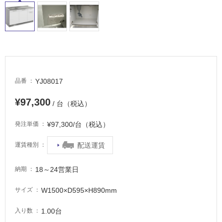
内
床・
屋
外
床・
浴
YJ08017
品番
室
¥97,300
床・
/ 台（税込）
駐
¥97,300/台（税込）
発注単価
車
場
配送運賃
運賃種別
非
常
18～24営業日
納期
に
W1500×D595×H890mm
サイズ
適
し
1.00台
入り数
て