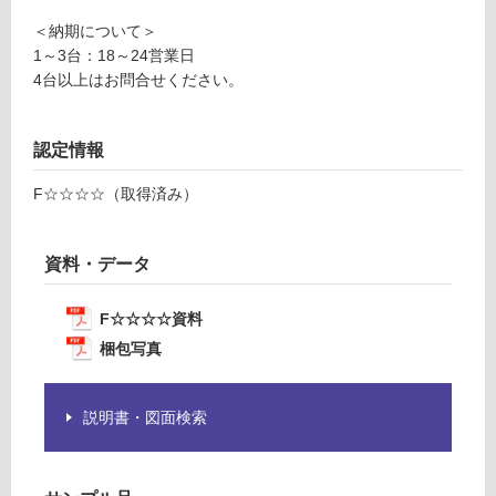
Y
ン
＜納期について＞
J
1～3台：18～24営業日
0
4台以上はお問合せください。
グ
8
0
土足・遮
1
認定情報
7
音・床暖
F☆☆☆☆（取得済み）
ク
対
ド
応
ハ
し
資料・データ
ー
て
ン
い
流
F☆☆☆☆資料
る
し
梱包写真
台
対
W
応
1
説明書・図面検索
し
5
て
0
い
0
る