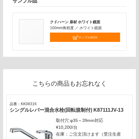
サンプル品
開
が
き
制
扉
限
クドハーン 扉材 ホワイト鏡面
左
あ
100mm角程度
／
ホワイト鏡面
シ
り
サンプルBOX
ン
の
ク
為
ホ
注
ワ
意
イ
が
ト
必
要
こちらの商品もお忘れなく
運賃表
※
C
商
品
品番：KK08316
仕
運
シングルレバー混合水栓(回転規制付) K87111JV-13
様
賃
取付穴:φ35～39mm対応
欄
合
¥10,200/台
を
計
在庫：ご注文頂けます（受注生産
ご
: