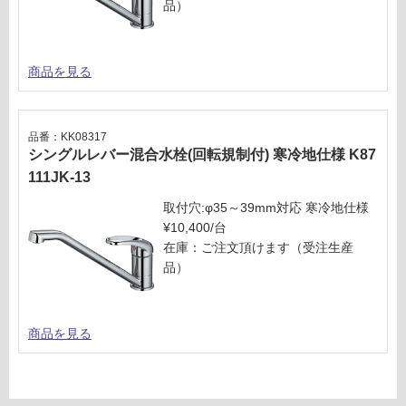
品）
確
¥6,
認
33
く
0/
だ
商品を見る
台
さ
い
品番：KK08317
対
シングルレバー混合水栓(回転規制付) 寒冷地仕様 K87
応
111JK-13
し
て
取付穴:φ35～39mm対応 寒冷地仕様
い
¥10,400/台
な
在庫：ご注文頂けます（受注生産
い
品）
商品を見る