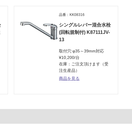
品番：KK08316
栓
シングルレバー混合水栓
様
(回転規制付) K87111JV-
13
取付穴:φ35～39mm対応
¥10,200/台
在庫：ご注文頂けます（受
注生産品）
商品を見る