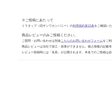
運賃表
C
※ご投稿にあたって
運
ミラタップ（旧サンワカンパニー）の
利用規約第10条
をご確認い
賃
合
商品レビューのみご投稿ください。
計
ご質問・お問い合わせは別途
こちらのお問い合わせフォーム
をご利
:
商品レビューは当社で加工・加筆ができません。個人情報の記載等
¥6,
レビュー投稿時には「名前」が公開されます。本名でのご投稿は必
33
0/
台