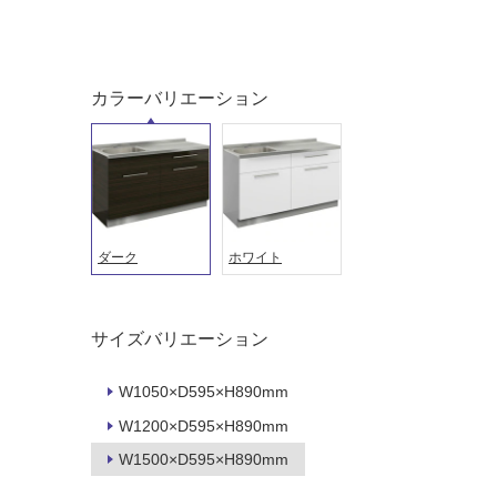
カラーバリエーション
タイル
フローリ
ング
屋内床・
屋外床・
土足・遮
浴室床・
ダーク
ホワイト
音・床暖
駐車場
対
非
応
常
サイズバリエーション
し
に
て
適
W1050×D595×H890mm
い
し
W1200×D595×H890mm
る
て
い
W1500×D595×H890mm
対
る
応