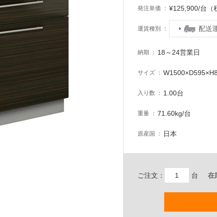
¥125,900/台
発注単価
配送
運賃種別
18～24営業日
納期
W1500×D595×H
サイズ
1.00台
入り数
71.60kg/台
重量
日本
原産国
ご注文：
台
在