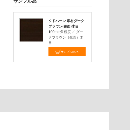
サンプル品
クドハーン 扉材ダーク
ブラウン(鏡面)木目
100mm角程度
／
ダー
クブラウン（鏡面）木
目
サンプルBOX