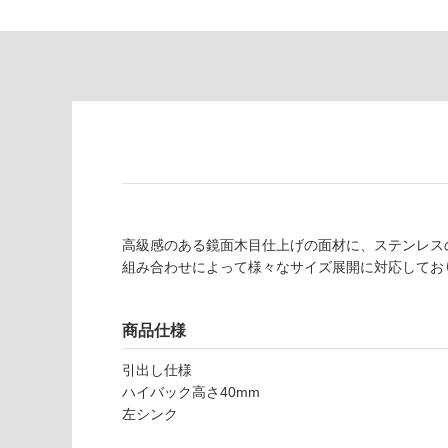
し
適
て
し
い
て
る
い
が
る
制
が
限
注
あ
意
り
が
の
必
為
要
高級感のある鏡面木目仕上げの面材に、ステンレス
注
組み合わせによって様々なサイズ展開に対応してお
適
意
し
が
て
必
商品仕様
い
要
な
※
引出し仕様
い
商
ハイバック高さ40mm
屋内壁・屋外
品
左シンク
壁・浴室壁
仕