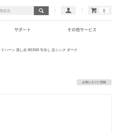
マイページ
カート
サポート
その他サービス
クドハーン 流し台 W1500 引出し 左シンク ダーク
お気に入りに登録
）