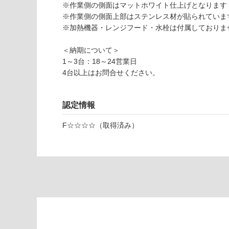
様
※作業側の側面はマットホワイト仕上げとなります
使用可
欄
※作業側の側面上部はステンレス材が貼られていま
能
を
※加熱機器・レンジフード・水栓は付属しておりま
ご
使用可
確
＜納期について＞
能
認
1～3台：18～24営業日
(寒冷地
く
4台以上はお問合せください。
以外)
だ
さ
使用不
い
認定情報
可
Y
対
F☆☆☆☆（取得済み）
J
応
0
し
8
て
0
い
3
な
5
い
ク
ド
ハ
ー