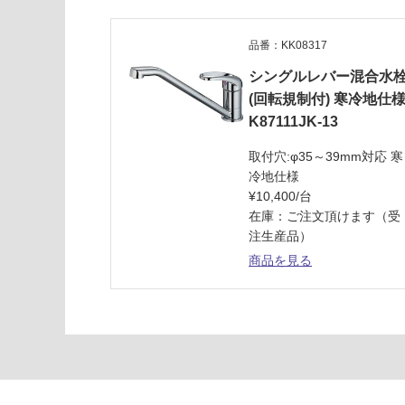
ン
流
品番：KK08317
し
台
シングルレバー混合水
W
(回転規制付) 寒冷地仕
1
K87111JK-13
5
0
取付穴:φ35～39mm対応 寒
0
冷地仕様
引
¥10,400/台
出
在庫：ご注文頂けます（受
し
注生産品）
左
商品を見る
シ
ン
ク
ダ
ー
ク