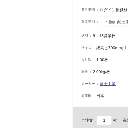
ログイン後価格
発注単価
配送
運賃種別
9～15営業日
納期
総高さ700mm用
サイズ
1.00枚
入り数
2.00kg/枚
重量
富士工業
メーカー
日本
原産国
ご注文：
枚
在