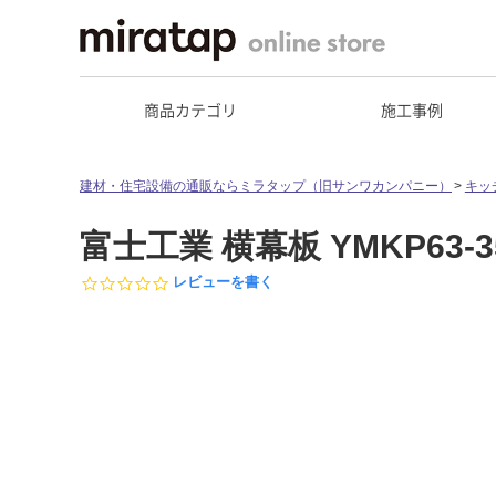
商品カテゴリ
施工事例
建材・住宅設備の通販ならミラタップ（旧サンワカンパニー）
キッ
富士工業 横幕板 YMKP63-
0.
レビューを書く
0
s
t
a
r
r
a
t
i
n
g