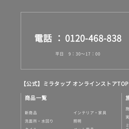
ッ
ク
運賃表
F
電話
0120-468-838
運
賃
平日 9：30～17：00
合
計
:
¥1,
【公式】ミラタップ オンラインストアTOP
14
0/
商品一覧
枚
新商品
インテリア・家具
洗面所・水回り
照明