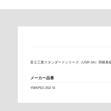
注
適
意
し
が
て
必
い
要
な
※
い
商
屋内壁・屋外
品
壁・浴室壁
仕
様
使用可
欄
能
富士工業スタンダードシリーズ（USR-3A）用横幕
を
ご
使用可
確
メーカー品番
能
認
(寒冷地
く
Y
YMKP63-350 SI
以外)
だ
M
さ
K
使用不
い
P
可
6
対