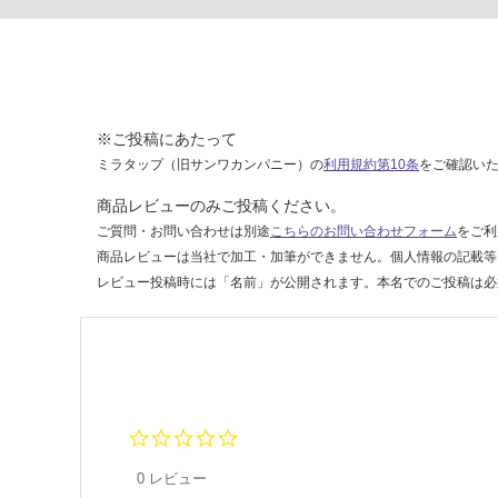
3
応
3
し
5
て
S
い
I
な
富
※ご投稿にあたって
い
士
ミラタップ（旧サンワカンパニー）の
利用規約第10条
をご確認い
工
商品レビューのみご投稿ください。
業
ご質問・お問い合わせは別途
こちらのお問い合わせフォーム
をご利
横
商品レビューは当社で加工・加筆ができません。個人情報の記載等
幕
レビュー投稿時には「名前」が公開されます。本名でのご投稿は必
板
Y
M
K
P
6
3-
0.
0
3
s
0 レビュー
5
t