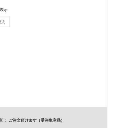
表示
運賃
庫
ご注文頂けます（受注生産品）