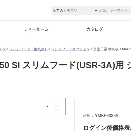
ショールーム
カタログ
チン
レンジフード（換気扇）
レンジフードオプション
富士工業 横幕板 YMKP6
350 SI スリムフード(USR-3A
YMKP6335SI
品番
ログイン後価格表