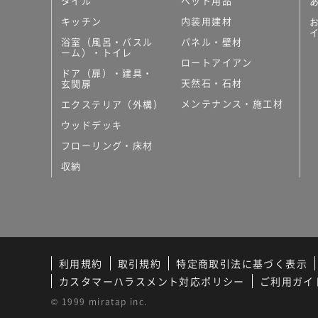
タイル
ペット用品
キッチン
内装用建材
浴室（風呂・バスル
パネル・壁材
ーム）・トイレ
ロートアイアン
ドア（扉）・建具・
天然石・石材
玄関扉
メンテナンス・施工材
エクステリア（外構）
ウッドデッキ
フローリング・床材
収納
利用規約
取引規約
特定商取引法に基づく表示
カスタマーハラスメント対応ポリシー
ご利用ガイ
© 1999 miratap inc.