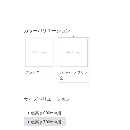
音・床暖
駐車場
対
非
応
常
し
に
て
適
カラーバリエーション
い
し
る
て
い
対
る
応
し
適
て
し
ブラック
シルバーメタリッ
い
て
ク
る
い
が
る
制
が
サイズバリエーション
限
注
あ
意
総高さ600mm用
り
が
の
総高さ700mm用
必
為
要